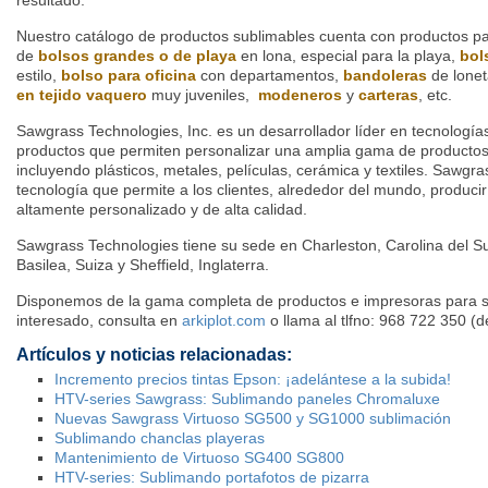
resultado.
Nuestro catálogo de productos sublimables cuenta con productos pa
de
bolsos grandes o de playa
en lona, especial para la playa,
bol
estilo,
bolso para oficina
con departamentos,
bandoleras
de lonet
en tejido vaquero
muy juveniles,
modeneros
y
carteras
, etc.
Sawgrass Technologies, Inc. es un desarrollador líder en tecnologías
productos que permiten personalizar una amplia gama de producto
incluyendo plásticos, metales, películas, cerámica y textiles. Sawgra
tecnología que permite a los clientes, alrededor del mundo, produci
altamente personalizado y de alta calidad.
Sawgrass Technologies tiene su sede en Charleston, Carolina del Su
Basilea, Suiza y Sheffield, Inglaterra.
Disponemos de la gama completa de productos e impresoras para su
interesado, consulta en
arkiplot.com
o llama al tlfno: 968 722 350 (d
Artículos y noticias relacionadas:
Incremento precios tintas Epson: ¡adelántese a la subida!
HTV-series Sawgrass: Sublimando paneles Chromaluxe
Nuevas Sawgrass Virtuoso SG500 y SG1000 sublimación
Sublimando chanclas playeras
Mantenimiento de Virtuoso SG400 SG800
HTV-series: Sublimando portafotos de pizarra