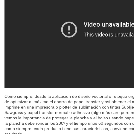
Como siempre, desde la aplicación de diseño vectorial o retoque or
de optimizar al máximo el ahorro de papel transfer y así obtener el
imprime en una impresora o plotter de sublimación con tintas Sublij
Sawgrass y papel transfer normal o adhesivo (algo más caro pero m
vemos la importancia de proteger la plancha y el bolso usando pape
la plancha debe rondar los 200º y el tiempo unos 60 segundos con
como siempre, cada producto tiene sus características, conviene c