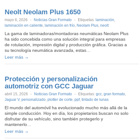
Neolt Neolam Plus 1650
mayo 6, 2026
-
Noticias Gran Formato
-
Etiquetas:
laminación
,
laminación en caliente
,
laminación en frío
,
Neolam Plus
,
neolt
La gama de laminadoras/montadoras neumáticas Neolam Plus
ha sido concebida como una solución integral para empresas
de rotulación, impresión digital y producción gráfica. Gracias a
su tecnología neumática avanzada, estas…
Leer más →
Protección y personalización
automotriz con GCC Jaguar
abril 15, 2026
-
Noticias Gran Formato
-
Etiquetas:
gcc
,
gran formato
,
Jaguar V
,
personalizado
,
plotter de corte
,
ppf
,
tintado de lunas
El mundo del automóvil ha evolucionado mucho más allá de la
simple conducción. Hoy en día, los propietarios buscan no solo
disfrutar de su vehículo, sino también protegerlo y
mantenerlo…
Leer más →