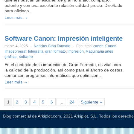
quienes buscan un escáner de gran formato, compacto,
potente y con una excelente relación calidad-precio. Diseñado
para oficinas…
Leer más →
Software Canon: Impresión inteligente
marzo 4, 2026
-
Noticias Gran Formato
-
Etiquetas:
canon
,
Canon
Imageprograf
,
fotografía
,
gran formato
,
impresión
,
Maquinaria artes
gráficas
,
software
En el contexto de la impresión de Gran Formato, es vital para
la calidad de la producción, así como para el ahorro de costes,
contar con programas informáticos que optimicen…
Leer más →
1
2
3
4
5
6
…
24
Siguiente »
Blog comercial de Arkiplot.com. 2021 Arkiplot, S.L. Todos los derech