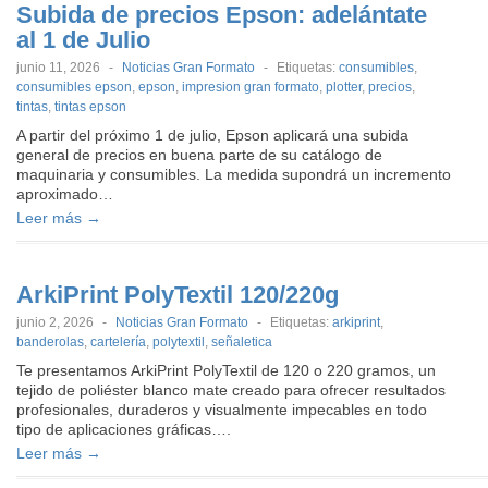
Subida de precios Epson: adelántate
al 1 de Julio
junio 11, 2026
-
Noticias Gran Formato
-
Etiquetas:
consumibles
,
consumibles epson
,
epson
,
impresion gran formato
,
plotter
,
precios
,
tintas
,
tintas epson
A partir del próximo 1 de julio, Epson aplicará una subida
general de precios en buena parte de su catálogo de
maquinaria y consumibles. La medida supondrá un incremento
aproximado…
Leer más →
ArkiPrint PolyTextil 120/220g
junio 2, 2026
-
Noticias Gran Formato
-
Etiquetas:
arkiprint
,
banderolas
,
cartelería
,
polytextil
,
señaletica
Te presentamos ArkiPrint PolyTextil de 120 o 220 gramos, un
tejido de poliéster blanco mate creado para ofrecer resultados
profesionales, duraderos y visualmente impecables en todo
tipo de aplicaciones gráficas….
Leer más →