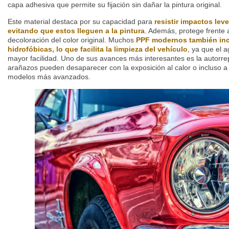
capa adhesiva que permite su fijación sin dañar la pintura original.
Este material destaca por su capacidad para
resistir impactos lev
evitando que estos lleguen a la pintura
. Además, protege frente a
decoloración del color original. Muchos
PPF modernos también in
hidrofóbicas, lo que facilita la limpieza del vehículo
, ya que el 
mayor facilidad. Uno de sus avances más interesantes es la autorr
arañazos pueden desaparecer con la exposición al calor o incluso 
modelos más avanzados.