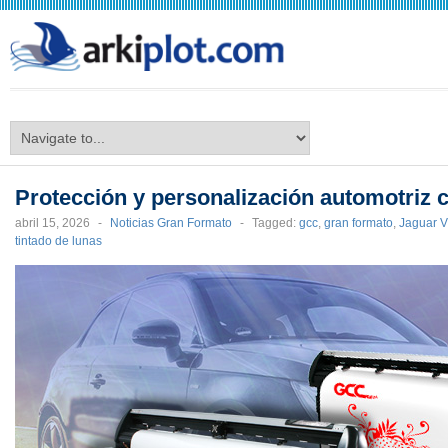
arkiplot.com
Protección y personalización automotriz
abril 15, 2026
-
Noticias Gran Formato
-
Tagged:
gcc
,
gran formato
,
Jaguar V
tintado de lunas