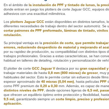
En el ámbito de
la instalación de PPF y tintado de lunas, la pre
donde entran en juego los plotters de corte Jaguar GCC, equipos di
adhesivos con una exactitud milimétrica.
Los
plotters Jaguar GCC
están disponibles en distintos tamaños, l
diferentes necesidades de trabajo dentro del sector automotriz. Se u
cortar patrones de PPF preformado, láminas de tintado, vinilos
rotulación.
Su principal ventaja es la
precisión de corte, que permite trabaja
errores, reduciendo desperdicio de material y mejorando el aca
por su rapidez de producción, su compatibilidad con distintos tipos d
trabajos profesionales. Gracias a estas características, se han con
habitual en talleres de detailing, rotulación y personalización de vehí
El plotter de corte
GCC Jaguar V
destaca por su
gran capacidad y 
trabajar materiales de hasta
0,8 mm (800 micras) de grosor
, muy p
habituales del sector. Esto le permite cortar sin esfuerzo desde films
espesor aproximado de
40 micras (0,04 mm)
, hasta películas
PPF
d
como PPF premium de
0,20 a 0,30
mm. Además, es capaz de maneja
distintos niveles de PPF
, desde opciones ligeras de
6,5 mil, pasa
que ofrecen un equilibrio óptimo entre protección y flexibilidad, has
9,5 mil,
garantizando siempre un
corte limpio, preciso y profesio
aplicación.