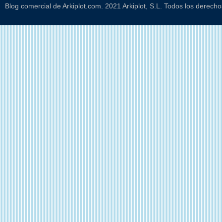
Blog comercial de Arkiplot.com. 2021 Arkiplot, S.L. Todos los derech