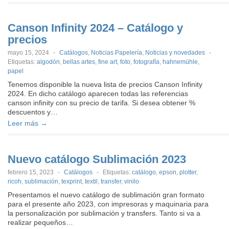
Canson Infinity 2024 – Catálogo y
precios
mayo 15, 2024
-
Catálogos
,
Noticias Papelería
,
Noticias y novedades
-
Etiquetas:
algodón
,
bellas artes
,
fine art
,
foto
,
fotografía
,
hahnemühle
,
papel
Tenemos disponible la nueva lista de precios Canson Infinity
2024. En dicho catálogo aparecen todas las referencias
canson infinity con su precio de tarifa. Si desea obtener %
descuentos y…
Leer más →
Nuevo catálogo Sublimación 2023
febrero 15, 2023
-
Catálogos
-
Etiquetas:
catálogo
,
epson
,
plotter
,
ricoh
,
sublimación
,
texprint
,
textil
,
transfer
,
vinilo
Presentamos el nuevo catálogo de sublimación gran formato
para el presente año 2023, con impresoras y maquinaria para
la personalización por sublimación y transfers. Tanto si va a
realizar pequeños…