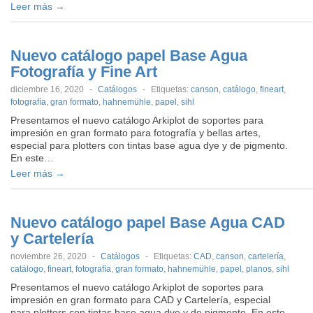
Leer más →
Nuevo catálogo papel Base Agua
Fotografía y Fine Art
diciembre 16, 2020
-
Catálogos
-
Etiquetas:
canson
,
catálogo
,
fineart
,
fotografía
,
gran formato
,
hahnemühle
,
papel
,
sihl
Presentamos el nuevo catálogo Arkiplot de soportes para
impresión en gran formato para fotografía y bellas artes,
especial para plotters con tintas base agua dye y de pigmento.
En este…
Leer más →
Nuevo catálogo papel Base Agua CAD
y Cartelería
noviembre 26, 2020
-
Catálogos
-
Etiquetas:
CAD
,
canson
,
cartelería
,
catálogo
,
fineart
,
fotografía
,
gran formato
,
hahnemühle
,
papel
,
planos
,
sihl
Presentamos el nuevo catálogo Arkiplot de soportes para
impresión en gran formato para CAD y Cartelería, especial
para plotters con tintas base agua dye y de pigmento. En este