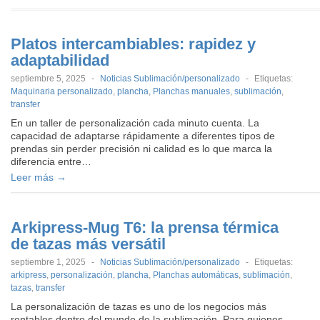
Platos intercambiables: rapidez y
adaptabilidad
septiembre 5, 2025
-
Noticias Sublimación/personalizado
-
Etiquetas:
Maquinaria personalizado
,
plancha
,
Planchas manuales
,
sublimación
,
transfer
En un taller de personalización cada minuto cuenta. La
capacidad de adaptarse rápidamente a diferentes tipos de
prendas sin perder precisión ni calidad es lo que marca la
diferencia entre…
Leer más →
Arkipress-Mug T6: la prensa térmica
de tazas más versátil
septiembre 1, 2025
-
Noticias Sublimación/personalizado
-
Etiquetas:
arkipress
,
personalización
,
plancha
,
Planchas automáticas
,
sublimación
,
tazas
,
transfer
La personalización de tazas es uno de los negocios más
rentables dentro del mundo de la sublimación. Para quienes