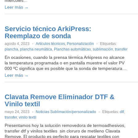
miércoles…
Leer más →
Servicio técnico ArkiPress:
Reemplazo de sonda
agosto 4, 2023
-
Artículos técnicos
,
Personalización
-
Etiquetas:
plancha
,
plancha neumática
,
Planchas automáticas
,
sublimación
,
transfer
En ocasiones, cuando la prensa térmica Arkipress no alcance
la temperatura programada o en pantalla muestre el valor PV
000 ºC significa que es posible que la sonda de temperatura…
Leer más →
Clavata Remove Eliminador DTF &
Vinilo textil
mayo 24, 2023
-
Noticias Sublimación/personalizado
-
Etiquetas:
dtf
,
transfer
,
vinilo textil
Presentamos hoy la solución removedora de termoadhesivos,
transfer dtf y vinilos textiles sin cloruro de metileno Clavata
Remove. El producto es perfecto para rescatar textiles con