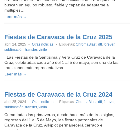
buscan un equipo robusto, fiable y capaz de adaptarse a
múltiples…
Leer más →
Fiestas de Caravaca de la Cruz 2025
abril 24, 2025
-
Otras noticias
-
Etiquetas:
ChromaBlast
,
dtf
,
forever
,
sublimación
,
transfer
,
vinilo
Las Fiestas de la Santísima y Vera Cruz de Caravaca de la
Cruz, celebradas cada año del 1 al 5 de mayo, son una de las
tradiciones más representativas…
Leer más →
Fiestas de Caravaca de la Cruz 2024
abril 25, 2024
-
Otras noticias
-
Etiquetas:
ChromaBlast
,
dtf
,
forever
,
sublimación
,
transfer
,
vinilo
Como todas las primaveras, desde hace más de tres siglos,
regresan del 1 al 5 de Mayo, las fiestas patronales de
Caravaca de la Cruz. Arkiplot permanecerá cerrado el