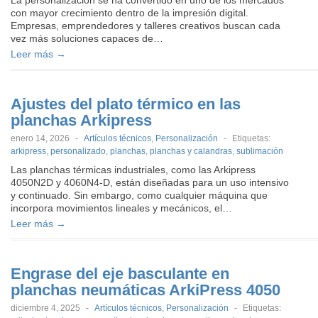
La personalización se ha convertido en uno de los mercados
con mayor crecimiento dentro de la impresión digital.
Empresas, emprendedores y talleres creativos buscan cada
vez más soluciones capaces de…
Leer más →
Ajustes del plato térmico en las
planchas Arkipress
enero 14, 2026
-
Artículos técnicos
,
Personalización
-
Etiquetas:
arkipress
,
personalizado
,
planchas
,
planchas y calandras
,
sublimación
Las planchas térmicas industriales, como las Arkipress
4050N2D y 4060N4-D, están diseñadas para un uso intensivo
y continuado. Sin embargo, como cualquier máquina que
incorpora movimientos lineales y mecánicos, el…
Leer más →
Engrase del eje basculante en
planchas neumáticas ArkiPress 4050
diciembre 4, 2025
-
Artículos técnicos
,
Personalización
-
Etiquetas: