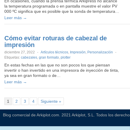
En ocasiones, cuando la prensa térmica Arkipress no alcance
la temperatura programada o en pantalla muestre el valor PV
000 ºC significa que es posible que la sonda de temperatura…
Leer más →
Cómo evitar roturas de cabezal de
impresión
diciembre 27, 2022
-
Artículos técnicos
,
Impresión
,
Personalización
-
Etiquetas:
cabezales
,
gran formato
,
plotter
En estas fechas en las que no son pocos los que piensan
invertir o han invertido en una impresora de inyección de tinta,
ya sea en gran formato o de…
Leer más →
1
2
3
4
Siguiente »
Blog comercial de Arkiplot.com. 2021 Arkiplot, S.L. Todos los derech