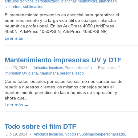
articulos tecnicos
,
personalizado
,
planchas neumaticas
,
planchas y
calandras
,
sublimación
El mantenimiento preventivo es esencial para garantizar el
buen rendimiento y la larga vida útil de cualquier plancha
neumática profesional. En las ArkiPress 4050 (ArkiPress
4050N, ArkiPress 4050PSI-N, ArkiPress 4050PSI-NP,…
Leer más →
Mantenimiento impresoras UV y DTF
julio 23, 2024
-
Artículos técnicos
,
Personalización
-
Etiquetas:
dtf
,
Impresión UV plana
,
Maquinaria personalizado
Como todos los años por estas fechas, no nos cansamos de
repetir a nuestros clientes los mismos consejos sobre el
mantenimiento periódico de las máquinas de impresión, y
ahora que…
Leer más →
Todo sobre el film DTF
julio 19, 2024
-
Artículos técnicos
,
Noticias Sublimación/personalizado
,