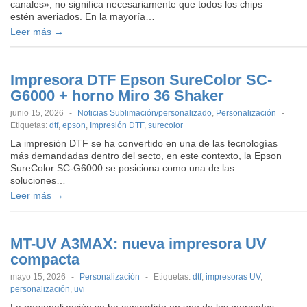
canales», no significa necesariamente que todos los chips
estén averiados. En la mayoría…
Leer más →
Impresora DTF Epson SureColor SC-
G6000 + horno Miro 36 Shaker
junio 15, 2026
-
Noticias Sublimación/personalizado
,
Personalización
-
Etiquetas:
dtf
,
epson
,
Impresión DTF
,
surecolor
La impresión DTF se ha convertido en una de las tecnologías
más demandadas dentro del secto, en este contexto, la Epson
SureColor SC-G6000 se posiciona como una de las
soluciones…
Leer más →
MT-UV A3MAX: nueva impresora UV
compacta
mayo 15, 2026
-
Personalización
-
Etiquetas:
dtf
,
impresoras UV
,
personalización
,
uvi