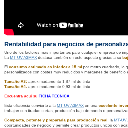
Rentabilidad para negocios de personaliz
Uno de los factores más importantes para cualquier empresa de imp
La
MT-UV A3MAX
destaca también en este aspecto gracias a su
ba
El
consumo estimado es inferior a 15 ml
por metro cuadrado, lo q
personalizados con costes muy reducidos y márgenes de beneficio 
Tamaño A3:
aproximadamente 1,87 ml de tinta
Tamaño A4:
aproximadamente 0,93 ml de tinta
Encuentra aquí su
FICHA TÉCNICA
Esta eficiencia convierte a la
MT-UV A3MAX
en una
excelente inve
trabajan con tiradas cortas, producción bajo demanda o personalizac
Compacta, potente y preparada para producción real,
la
MT-UV
oportunidades de negocio y permite crear productos únicos con ac