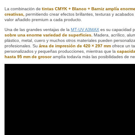
La combinación de
tintas CMYK + Blanco + Barniz amplía enorme
creativas,
permitiendo crear efectos brillantes, texturas y acabados
valor añadido premium a cada producto.
Una de las grandes ventajas de la
MT-UV A3MAX
es su capacidad 
sobre una enorme variedad de superficies.
Madera, acrílico, alum
plástico, metal, cuero y muchos otros materiales pueden personaliz
profesionales. Su
área de impresión de 420 × 297 mm
ofrece un ta
personalizados y pequeñas producciones, mientras que la
capacida
hasta 95 mm de grosor
amplía todavía más las posibilidades de ne