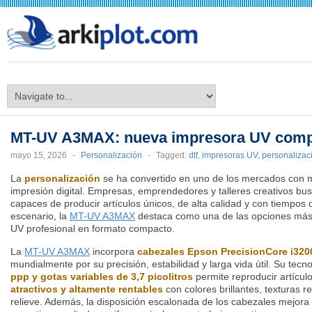
arkiplot.com
MT-UV A3MAX: nueva impresora UV comp
mayo 15, 2026
-
Personalización
-
Tagged:
dtf
,
impresoras UV
,
personalizac
La
personalización
se ha convertido en uno de los mercados con m
impresión digital. Empresas, emprendedores y talleres creativos b
capaces de producir artículos únicos, de alta calidad y con tiempos 
escenario, la
MT-UV A3MAX
destaca como una de las opciones más 
UV profesional en formato compacto.
La
MT-UV A3MAX
incorpora
cabezales Epson PrecisionCore i320
mundialmente por su precisión, estabilidad y larga vida útil. Su tecn
ppp y gotas variables de 3,7 picolitros
permite reproducir artícul
atractivos y altamente rentables
con colores brillantes, texturas r
relieve. Además, la disposición escalonada de los cabezales mejora 