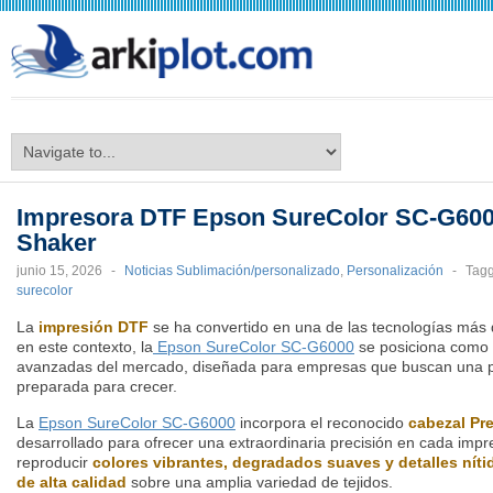
arkiplot.com
Impresora DTF Epson SureColor SC-G6000
Shaker
junio 15, 2026
-
Noticias Sublimación/personalizado
,
Personalización
-
Tag
surecolor
La
impresión DTF
se ha convertido en una de las tecnologías más
en este contexto, la
Epson SureColor SC-G6000
se posiciona como 
avanzadas del mercado, diseñada para empresas que buscan una pro
preparada para crecer.
La
Epson SureColor SC-G6000
incorpora el reconocido
cabezal Pr
desarrollado para ofrecer una extraordinaria precisión en cada impr
reproducir
colores vibrantes, degradados suaves y detalles níti
de alta calidad
sobre una amplia variedad de tejidos.