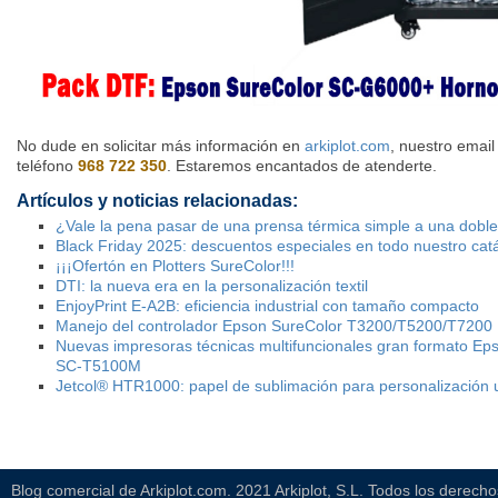
No dude en solicitar más información en
arkiplot.com
, nuestro emai
teléfono
968 722 350
. Estaremos encantados de atenderte.
Artículos y noticias relacionadas:
¿Vale la pena pasar de una prensa térmica simple a una dobl
Black Friday 2025: descuentos especiales en todo nuestro cat
¡¡¡Ofertón en Plotters SureColor!!!
DTI: la nueva era en la personalización textil
EnjoyPrint E-A2B: eficiencia industrial con tamaño compacto
Manejo del controlador Epson SureColor T3200/T5200/T7200
Nuevas impresoras técnicas multifuncionales gran formato E
SC-T5100M
Jetcol® HTR1000: papel de sublimación para personalización u
Blog comercial de Arkiplot.com. 2021 Arkiplot, S.L. Todos los derech