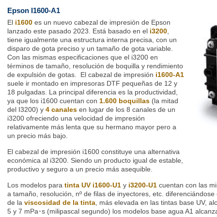
Epson I1600-A1
El
i1600
es un nuevo cabezal de impresión de Epson
lanzado este pasado 2023. Está basado en el
i3200
,
tiene igualmente una estructura interna precisa, con un
disparo de gota preciso y un tamaño de gota variable.
Con las mismas especificaciones que el i3200 en
términos de tamaño, resolución de boquilla y rendimiento
de expulsión de gotas. El cabezal de impresión
i1600-A1
suele ir montado en impresoras DTF pequeñas de 12 y
18 pulgadas. La principal diferencia es la productividad,
ya que los i1600 cuentan con
1.600 boquillas
(la mitad
del I3200) y
4 canales
en lugar de los 8 canales de un
i3200 ofreciendo una velocidad de impresión
relativamente más lenta que su hermano mayor pero a
un precio más bajo.
El cabezal de impresión i1600 constituye una alternativa
económica al i3200. Siendo un producto igual de estable,
productivo y seguro a un precio más asequible.
Los modelos para
tinta UV
i1600-U1
y
i3200-U1
cuentan con las mi
a tamaño, resolución, nº de filas de inyectores, etc. diferenciándos
de la
viscosidad de la tinta
, más elevada en las tintas base UV, a
5 y 7 mPa･s (milipascal segundo) los modelos base agua A1 alcanza