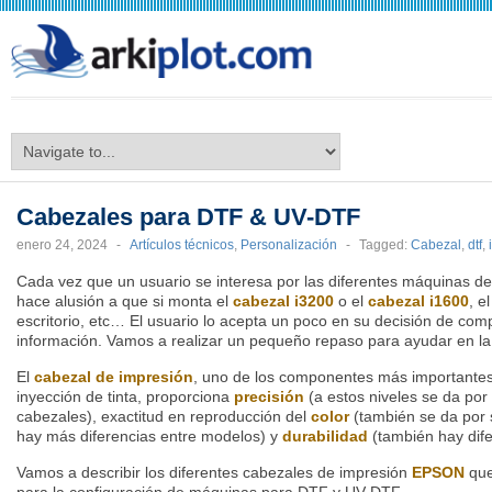
arkiplot.com
Cabezales para DTF & UV-DTF
enero 24, 2024
-
Artículos técnicos
,
Personalización
-
Tagged:
Cabezal
,
dtf
,
Cada vez que un usuario se interesa por las diferentes máquinas d
hace alusión a que si monta el
cabezal i3200
o el
cabezal i1600
, e
escritorio, etc… El usuario lo acepta un poco en su decisión de com
información. Vamos a realizar un pequeño repaso para ayudar en l
El
cabezal de impresión
, uno de los componentes más importantes
inyección de tinta, proporciona
precisión
(a estos niveles se da por
cabezales), exactitud en reproducción del
color
(también se da por
hay más diferencias entre modelos) y
durabilidad
(también hay dif
Vamos a describir los diferentes cabezales de impresión
EPSON
que