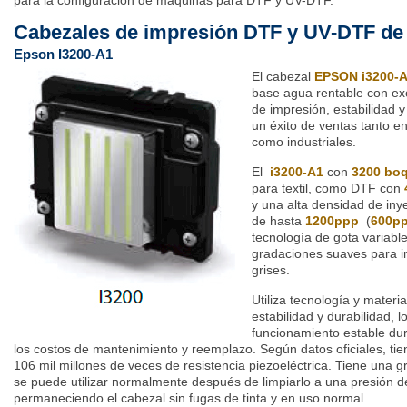
para la configuración de máquinas para DTF y UV-DTF.
Cabezales de impresión DTF y UV-DTF d
Epson I3200-A1
El cabezal
EPSON i3200-
base agua rentable con exc
de impresión, estabilidad y
un éxito de ventas tanto e
como industriales.
El
i3200-A1
con
3200 boq
para textil, como DTF con
y una alta densidad de iny
de hasta
1200ppp
(
600ppp
tecnología de gota variabl
gradaciones suaves para i
grises.
Utiliza tecnología y mater
estabilidad y durabilidad, 
funcionamiento estable dur
los costos de mantenimiento y reemplazo. Según datos oficiales, t
106 mil millones de veces de resistencia piezoeléctrica. Tiene una gr
se puede utilizar normalmente después de limpiarlo a una presión 
permaneciendo el cabezal sin fugas de tinta y en uso normal.