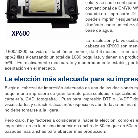
color y se suele configura
convencional de CMYK+W
usando en impresoras DTF
pueden imprimir esquemas 
diseñado como un cabezal
base de agua.
La resolución y la velocid
cabezales XP600 son meno
i1600/i3200, su vida útil también es menor, de 3-6 meses. Tiene u
ppp/2 filas alcanzando un total de 1080 boquillas, y tienen un prod
m²/h . Es relativamente más barato y moderadamente estable, por l
aceptación en el mercado.
La elección más adecuada para su impre
Elegir el cabezal de impresión adecuado es una de las decisiones m
adquirir una impresora de gran formato para cualquier especialidad 
cartelería, CAD, fotografía… Pues para impresión DTF o UV-DTF don
viscosidades y características más especiales aún todavía es una 
no debe tomarse a la ligera.
Pero claro, hay factores a considerar al hacer la elección, como es
impresión: no es lo mismo imprimir en ancho de 30cm que en 60cm 
pasadas más anchas para abarcar más producción.