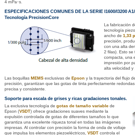
4 mPa･s.
ESPECIFICACIONES COMUNES DE LA SERIE I1600/I3200 A1
Tecnología PrecisionCore
La fabricación 
tecnología piezo
ancho de
1,33 
precisión, produ
con una alta de
2 filas). Esto s
compacta, una e
impresión por p
alta velocidad y
Las boquillas
MEMS
exclusivas de
Epson
y la trayectoria del flujo d
precisión, garantizan que las gotas de tinta perfectamente redond
precisa y consistente.
Soporte para escala de grises y ricas gradaciones tonales.
La exclusiva tecnología de
gotas de tamaño variable
de
Epson (
VSDT
) ofrece gradaciones suaves mediante la
expulsión controlada de gotas de diferentes tamaños lo que
garantiza una excelente riqueza tonal en todas las imágenes
impresas. Al controlar con precisión la forma de onda de voltaje
que impulsa los elementos piezoeléctricos,
VSDT
controla el