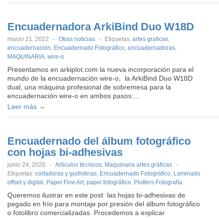
Encuadernadora ArkiBind Duo W18D
marzo 21, 2022
-
Otras noticias
-
Etiquetas:
artes graficas
,
encuadernación
,
Encuadernado Fotográfico
,
encuadernadoras
,
MAQUINARIA
,
wire-o
Presentamos en arkiplot.com la nueva incorporación para el
mundo de la encuadernación wire-o, la ArkiBind Duo W18D
dual, una máquina profesional de sobremesa para la
encuadernación wire-o en ambos pasos:…
Leer más →
Encuadernado del álbum fotográfico
con hojas bi-adhesivas
junio 24, 2020
-
Artículos técnicos
,
Maquinaria artes gráficas
-
Etiquetas:
cortadoras y guillotinas
,
Encuadernado Fotográfico
,
Laminado
offset y digital
,
Papel Fine Art
,
papel fotográfico
,
Plotters Fotografía
Queremos ilustrar en este post las hojas bi-adhesivas de
pegado en frío para montaje por presión del álbum fotográfico
o fotolibro comercializadas. Procedemos a explicar