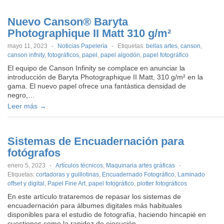
Nuevo Canson® Baryta
Photographique II Matt 310 g/m²
mayo 11, 2023
-
Noticias Papelería
-
Etiquetas:
bellas artes
,
canson
,
canson infnity
,
fotográficos
,
papel
,
papel algodón
,
papel fotográfico
El equipo de Canson Infinity se complace en anunciar la
introducción de Baryta Photographique II Matt, 310 g/m² en la
gama. El nuevo papel ofrece una fantástica densidad de
negro,…
Leer más →
Sistemas de Encuadernación para
fotógrafos
enero 5, 2023
-
Artículos técnicos
,
Maquinaria artes gráficas
-
Etiquetas:
cortadoras y guillotinas
,
Encuadernado Fotográfico
,
Laminado
offset y digital
,
Papel Fine Art
,
papel fotográfico
,
plotter fotográficos
En este artículo trataremos de repasar los sistemas de
encuadernación para álbumes digitales más habituales
disponibles para el estudio de fotografía, haciendo hincapié en
cuestiones como la rapidez de ejecución,…