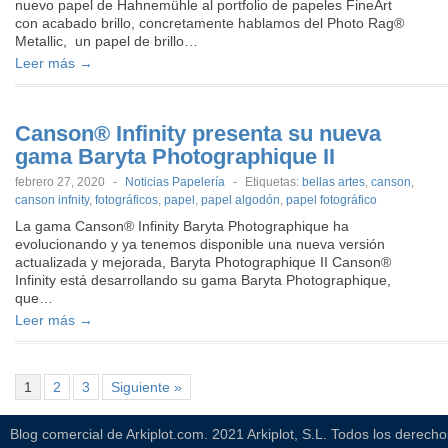
nuevo papel de Hahnemühle al portfolio de papeles FineArt
con acabado brillo, concretamente hablamos del Photo Rag®
Metallic, un papel de brillo…
Leer más →
Canson® Infinity presenta su nueva
gama Baryta Photographique II
febrero 27, 2020
-
Noticias Papelería
-
Etiquetas:
bellas artes
,
canson
,
canson infnity
,
fotográficos
,
papel
,
papel algodón
,
papel fotográfico
La gama Canson® Infinity Baryta Photographique ha
evolucionando y ya tenemos disponible una nueva versión
actualizada y mejorada, Baryta Photographique II Canson®
Infinity está desarrollando su gama Baryta Photographique,
que…
Leer más →
1
2
3
Siguiente »
Blog comercial de Arkiplot.com. 2021 Arkiplot, S.L. Todos los derech