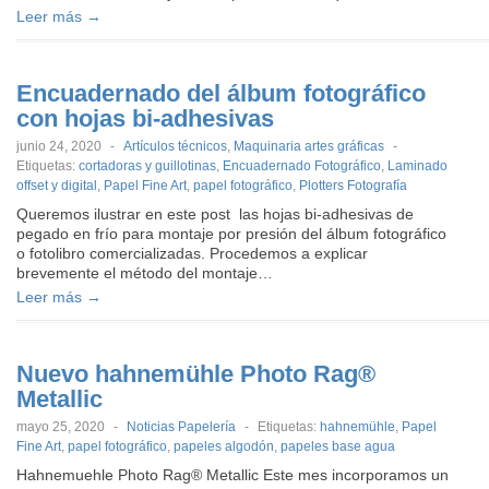
Leer más →
Encuadernado del álbum fotográfico
con hojas bi-adhesivas
junio 24, 2020
-
Artículos técnicos
,
Maquinaria artes gráficas
-
Etiquetas:
cortadoras y guillotinas
,
Encuadernado Fotográfico
,
Laminado
offset y digital
,
Papel Fine Art
,
papel fotográfico
,
Plotters Fotografía
Queremos ilustrar en este post las hojas bi-adhesivas de
pegado en frío para montaje por presión del álbum fotográfico
o fotolibro comercializadas. Procedemos a explicar
brevemente el método del montaje…
Leer más →
Nuevo hahnemühle Photo Rag®
Metallic
mayo 25, 2020
-
Noticias Papelería
-
Etiquetas:
hahnemühle
,
Papel
Fine Art
,
papel fotográfico
,
papeles algodón
,
papeles base agua
Hahnemuehle Photo Rag® Metallic Este mes incorporamos un