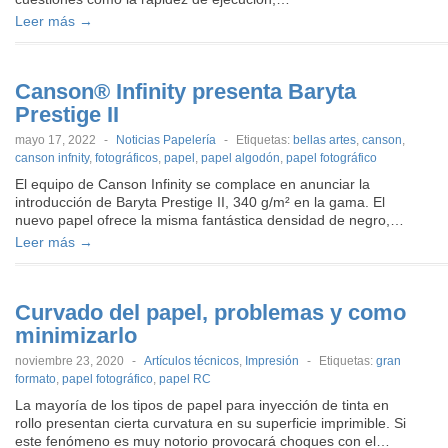
Leer más →
Canson® Infinity presenta Baryta
Prestige II
mayo 17, 2022
-
Noticias Papelería
-
Etiquetas:
bellas artes
,
canson
,
canson infnity
,
fotográficos
,
papel
,
papel algodón
,
papel fotográfico
El equipo de Canson Infinity se complace en anunciar la
introducción de Baryta Prestige II, 340 g/m² en la gama. El
nuevo papel ofrece la misma fantástica densidad de negro,…
Leer más →
Curvado del papel, problemas y como
minimizarlo
noviembre 23, 2020
-
Artículos técnicos
,
Impresión
-
Etiquetas:
gran
formato
,
papel fotográfico
,
papel RC
La mayoría de los tipos de papel para inyección de tinta en
rollo presentan cierta curvatura en su superficie imprimible. Si
este fenómeno es muy notorio provocará choques con el…