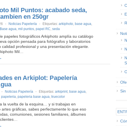
C
oto Mil Puntos: acabado seda,
E
tambien en 250gr
R
26
-
Noticias Papelería
-
Etiquetas:
arkiphoto
,
base agua
,
 Base agua
,
mil puntos
,
papel RC
,
seda
Not
de papeles fotográficos Arkiphoto amplía su catálogo
N
eva opción pensada para fotógrafos y laboratorios
 calidad profesional y una presentación elegante.
N
rkiphoto Mil…
→
N
S
O
des en Arkiplot: Papelería
Ofe
Agua
Sin
-
Noticias Papelería
-
Etiquetas:
arkiprint
,
base agua
,
,
papeleria
,
papeleria base agua
,
truecolor
 la vuelta de la esquina… y si trabajas en
o artes gráficas, sabes perfectamente lo que eso
ENT
bodas, comuniones, sesiones familiares, álbumes
 clientes…
Cóm
→