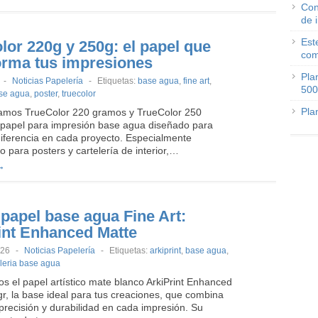
Con
de 
Est
lor 220g y 250g: el papel que
com
orma tus impresiones
Pla
-
Noticias Papelería
-
Etiquetas:
base agua
,
fine art
,
500
ase agua
,
poster
,
truecolor
Pla
amos TrueColor 220 gramos y TrueColor 250
 papel para impresión base agua diseñado para
diferencia en cada proyecto. Especialmente
o para posters y cartelería de interior,…
→
papel base agua Fine Art:
int Enhanced Matte
026
-
Noticias Papelería
-
Etiquetas:
arkiprint
,
base agua
,
leria base agua
s el papel artístico mate blanco ArkiPrint Enhanced
r, la base ideal para tus creaciones, que combina
precisión y durabilidad en cada impresión. Su