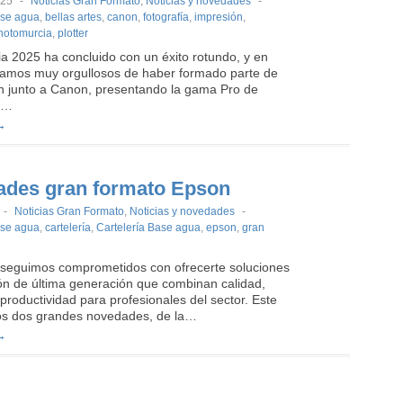
025
-
Noticias Gran Formato
,
Noticias y novedades
-
se agua
,
bellas artes
,
canon
,
fotografía
,
impresión
,
hotomurcia
,
plotter
a 2025 ha concluido con un éxito rotundo, y en
stamos muy orgullosos de haber formado parte de
ón junto a Canon, presentando la gama Pro de
s…
→
des gran formato Epson
-
Noticias Gran Formato
,
Noticias y novedades
-
se agua
,
cartelería
,
Cartelería Base agua
,
epson
,
gran
t seguimos comprometidos con ofrecerte soluciones
ón de última generación que combinan calidad,
y productividad para profesionales del sector. Este
s dos grandes novedades, de la…
→