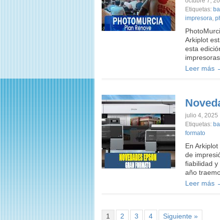
octubre 7, 2
Etiquetas:
ba
impresora
,
p
PhotoMurci
Arkiplot e
esta edici
impresora
Leer más 
Noveda
julio 4, 2025
Etiquetas:
ba
formato
En Arkiplo
de impresi
fiabilidad 
año traemo
Leer más 
1
2
3
4
Siguiente »