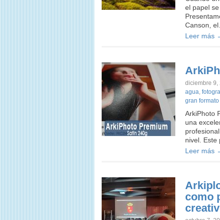
el papel se
Presentamos
Canson, e
Leer más 
ArkiPh
diciembre 9,
agua
,
fotogra
gran formato
ArkiPhoto 
una excelen
profesiona
nivel. Este
Leer más 
Arkipl
como p
creati