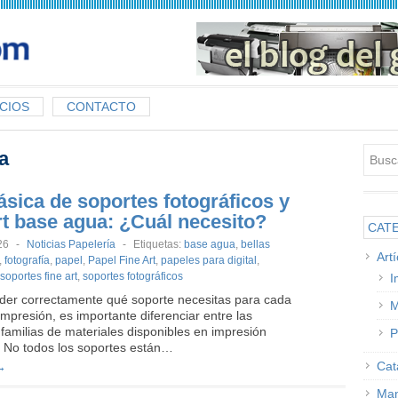
CIOS
CONTACTO
a
ásica de soportes fotográficos y
rt base agua: ¿Cuál necesito?
CAT
26
-
Noticias Papelería
-
Etiquetas:
base agua
,
bellas
Art
,
fotografía
,
papel
,
Papel Fine Art
,
papeles para digital
,
soportes fine art
,
soportes fotográficos
I
der correctamente qué soporte necesitas para cada
M
impresión, es importante diferenciar entre las
 familias de materiales disponibles en impresión
P
 No todos los soportes están…
Cat
→
Man