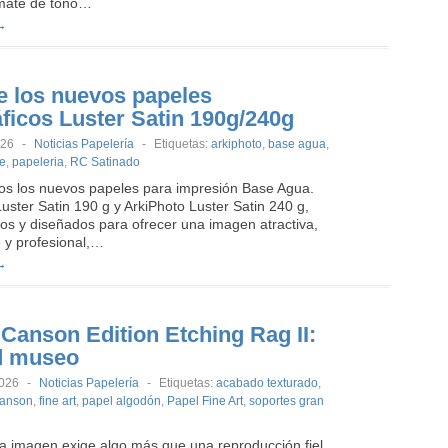
 mate de tono…
→
 los nuevos papeles
áficos Luster Satin 190g/240g
026
-
Noticias Papelería
-
Etiquetas:
arkiphoto
,
base agua
,
re
,
papeleria
,
RC Satinado
s los nuevos papeles para impresión Base Agua.
uster Satin 190 g y ArkiPhoto Luster Satin 240 g,
os y diseñados para ofrecer una imagen atractiva,
e y profesional,…
→
Canson Edition Etching Rag II:
d museo
2026
-
Noticias Papelería
-
Etiquetas:
acabado texturado
,
anson
,
fine art
,
papel algodón
,
Papel Fine Art
,
soportes gran
 imagen exige algo más que una reproducción fiel,