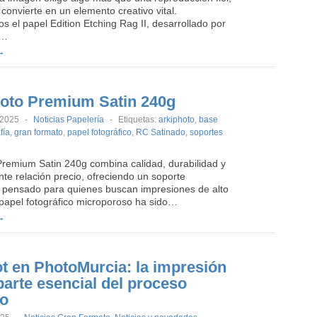
 convierte en un elemento creativo vital.
 el papel Edition Etching Rag II, desarrollado por
l…
→
oto Premium Satin 240g
 2025
-
Noticias Papelería
-
Etiquetas:
arkiphoto
,
base
fía
,
gran formato
,
papel fotográfico
,
RC Satinado
,
soportes
Premium Satin 240g combina calidad, durabilidad y
te relación precio, ofreciendo un soporte
l pensado para quienes buscan impresiones de alto
 papel fotográfico microporoso ha sido…
→
ot en PhotoMurcia: la impresión
arte esencial del proceso
vo