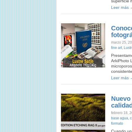
superficie
Leer más 
Conoce
fotogr
marzo 25, 2
fine art
,
Lust
Presentamo
ArkiPhoto L
microporos
consistent
Leer más 
Nuevo 
calida
febrero 18, 
base agua
,
c
formato
Cuando una