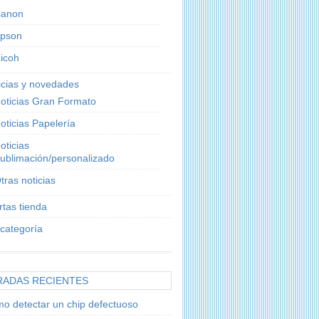
anon
pson
icoh
icias y novedades
oticias Gran Formato
oticias Papelería
oticias
ublimación/personalizado
tras noticias
rtas tienda
 categoría
RADAS RECIENTES
o detectar un chip defectuoso