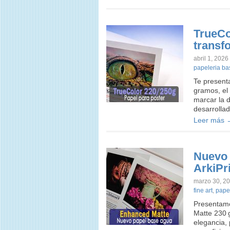
TrueCo
transf
abril 1, 2026
papeleria b
Te present
gramos, el
marcar la 
desarrollad
Leer más 
Nuevo 
ArkiPr
marzo 30, 2
fine art
,
pape
Presentamo
Matte 230 g
elegancia, 