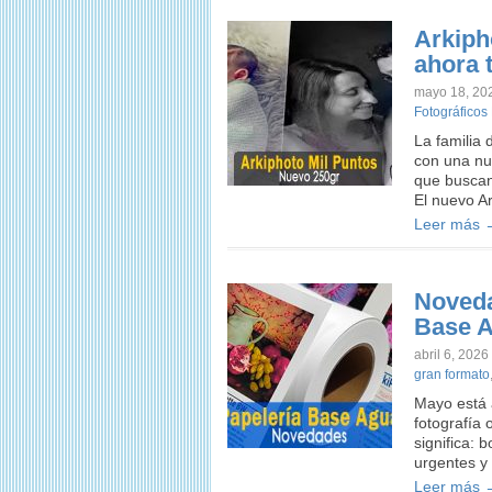
Arkiph
ahora 
mayo 18, 20
Fotográficos
La familia 
con una nu
que buscan
El nuevo A
Leer más 
Noveda
Base 
abril 6, 2026
gran formato
Mayo está a
fotografía 
significa: 
urgentes y
Leer más 