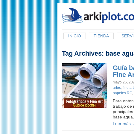
arkiplot.com
INICIO
TIENDA
SERVI
Tag Archives:
base agu
Guía b
Fine A
mayo 26, 20
artes
,
fine art
papeles RC
,
Para enten
trabajo de 
principales
base agua.
Leer más 