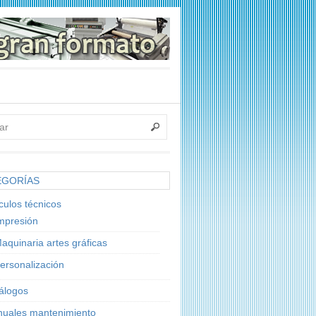
EGORÍAS
ículos técnicos
mpresión
aquinaria artes gráficas
ersonalización
álogos
uales mantenimiento