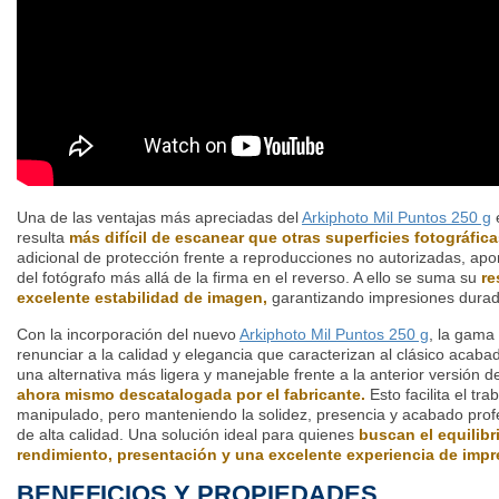
Una de las ventajas más apreciadas del
Arkiphoto Mil Puntos 250 g
e
resulta
más difícil de escanear que otras superficies fotográfica
adicional de protección frente a reproducciones no autorizadas, apor
del fotógrafo más allá de la firma en el reverso. A ello se suma su
re
excelente estabilidad de imagen,
garantizando impresiones durade
Con la incorporación del nuevo
Arkiphoto Mil Puntos 250 g
, la gama 
renunciar a la calidad y elegancia que caracterizan al clásico acab
una alternativa más ligera y manejable frente a la anterior versión 
ahora mismo descatalogada por el fabricante.
Esto facilita el tr
manipulado, pero manteniendo la solidez, presencia y acabado profe
de alta calidad. Una solución ideal para quienes
buscan el equilibr
rendimiento, presentación y una excelente experiencia de impr
BENEFICIOS Y PROPIEDADES