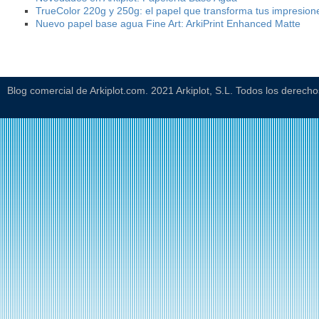
TrueColor 220g y 250g: el papel que transforma tus impresion
Nuevo papel base agua Fine Art: ArkiPrint Enhanced Matte
Blog comercial de Arkiplot.com. 2021 Arkiplot, S.L. Todos los derech