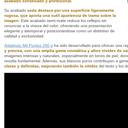
acabado sofisticado y profesional.
Su acabado
seda destaca por una superficie ligeramente
rugosa, que aporta una sutil apariencia de trama sobre la
imagen.
Este acabado semi-mate reduce los reflejos sin
renunciar a la viveza del color, ofreciendo una presentación
elegante y atemporal y posicionándose como un distintivo de
calidad y exclusividad.
Arkiphoto Mil Puntos 250 g
ha sido desarrollado para ofrecer una r
y precisa, con una amplia gama cromática y altos niveles de sa
imágenes intensas y naturales, especialmente en tonos de piel, dond
resulta fundamental. Además, sus blancos puros contribuyen a gen
claras y definidas, mejorando también la nitidez
del texto y los d