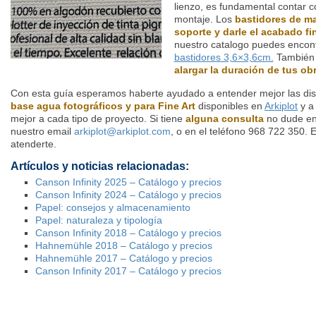
lienzo, es fundamental contar 
montaje. Los
bastidores de ma
soporte y darle el acabado fi
nuestro catalogo puedes encon
bastidores 3,6×3,6cm.
Tambié
alargar la duración de tus ob
Con esta guía esperamos haberte ayudado a entender mejor las dist
base agua fotográficos y para Fine Art
disponibles en
Arkiplot
y a 
mejor a cada tipo de proyecto. Si tiene
alguna consulta
no dude en
nuestro email
arkiplot@arkiplot.com
, o en el teléfono 968 722 350.
atenderte.
Artículos y noticias relacionadas:
Canson Infinity 2025 – Catálogo y precios
Canson Infinity 2024 – Catálogo y precios
Papel: consejos y almacenamiento
Papel: naturaleza y tipología
Canson Infinity 2018 – Catálogo y precios
Hahnemühle 2018 – Catálogo y precios
Hahnemühle 2017 – Catálogo y precios
Canson Infinity 2017 – Catálogo y precios