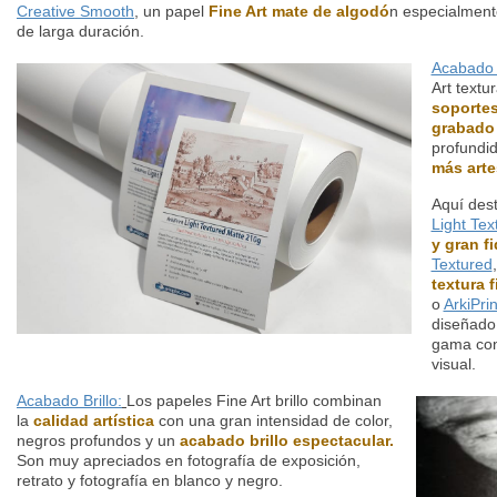
Creative Smooth
,
un papel
Fine Art mate de algodó
n especialment
de larga duración.
Acabado 
Art text
soportes
grabado
profundid
más arte
Aquí des
Light Tex
y gran f
Textured
textura 
o
ArkiPri
diseñado 
gama co
visual.
Acabado Brillo:
Los papeles Fine Art brillo combinan
la
calidad artística
con una gran intensidad de color,
negros profundos y un
acabado brillo espectacular.
Son muy apreciados en fotografía de exposición,
retrato y fotografía en blanco y negro.