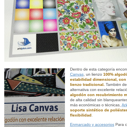
Dentro de esta categoría enco
Canvas
, un lienzo
100% algodón
estabilidad dimensional, con
lienzo tradicional.
También de
alternativa con excelente relaci
algodón con recubrimiento 
de alta calidad sin blanqueante
más económicas o técnicas,
Ar
soporte sintético de poliéste
flexibilidad
.
Enmarcado y accesorios
Para c