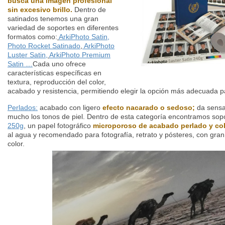
busca una imagen profesional
sin excesivo brillo.
Dentro de
satinados tenemos una gran
variedad de soportes en diferentes
formatos como:
ArkiPhoto Satin,
Photo Rocket Satinado
,
ArkiPhoto
Luster Satin,
ArkiPhoto Premium
Satin …
Cada uno ofrece
características específicas en
textura, reproducción del color,
acabado y resistencia, permitiendo elegir la opción más adecuada p
Perlados:
acabado con ligero
efecto nacarado o sedoso;
da sensa
mucho los tonos de piel. Dentro de esta categoría encontramos so
250g
,
un papel fotográfico
microporoso de acabado perlado y col
al agua y recomendado para fotografía, retrato y pósteres, con gran 
color.