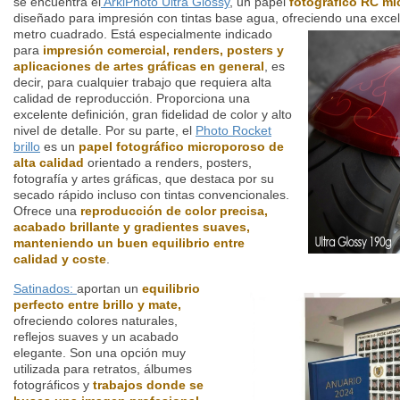
se encuentra el
ArkiPhoto Ultra Glossy
, un papel
fotográfico RC m
diseñado para impresión con tintas base agua, ofreciendo una excel
metro cuadrado.
Está especialmente indicado
para
impresión comercial, renders, posters y
aplicaciones de artes gráficas en general
, es
decir, para cualquier trabajo que requiera alta
calidad de reproducción. Proporciona una
excelente definición, gran fidelidad de color y alto
nivel de detalle. Por su parte, el
Photo Rocket
brillo
es un
papel fotográfico microporoso de
alta calidad
orientado a renders, posters,
fotografía y artes gráficas, que destaca por su
secado rápido incluso con tintas convencionales.
Ofrece una
reproducción de color precisa,
acabado brillante y gradientes suaves,
manteniendo un buen equilibrio entre
calidad y coste
.
Satinados:
aportan un
equilibrio
perfecto entre brillo y mate,
ofreciendo colores naturales,
reflejos suaves y un acabado
elegante. Son una opción muy
utilizada para retratos, álbumes
fotográficos y
trabajos donde se