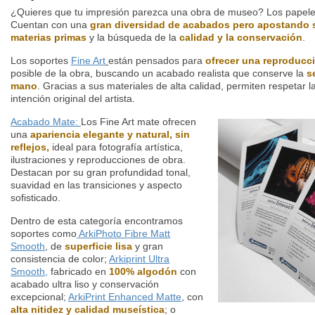
¿Quieres que tu impresión parezca una obra de museo? Los papel
Cuentan con una
gran diversidad de acabados pero apostando s
materias primas
y la búsqueda de la
calidad y la conservación
.
Los soportes
Fine Art
están pensados para
ofrecer una reproducci
posible de la obra, buscando un acabado realista que conserve la
s
mano
. Gracias a sus materiales de alta calidad, permiten respetar la
intención original del artista.
Acabado Mate:
Los Fine Art mate ofrecen
una
apariencia elegante y natural, sin
reflejos,
ideal para fotografía artística,
ilustraciones y reproducciones de obra.
Destacan por su gran profundidad tonal,
suavidad en las transiciones y aspecto
sofisticado.
Dentro de esta categoría encontramos
soportes como
ArkiPhoto Fibre Matt
Smooth
, de
superficie lisa
y gran
consistencia de color;
Arkiprint Ultra
Smooth,
fabricado en
100% algodón
con
acabado ultra liso y conservación
excepcional;
ArkiPrint Enhanced Matte
,
con
alta nitidez y calidad museística
; o