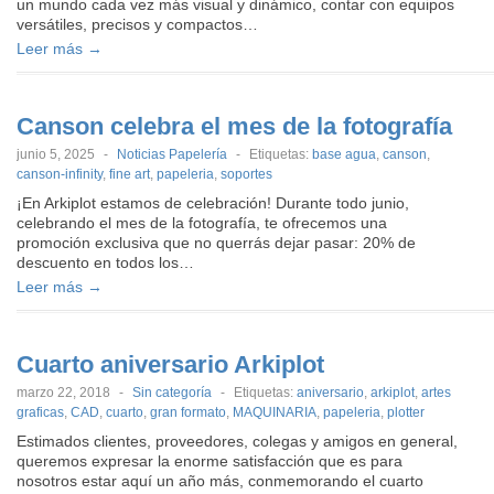
un mundo cada vez más visual y dinámico, contar con equipos
versátiles, precisos y compactos…
Leer más →
Canson celebra el mes de la fotografía
junio 5, 2025
-
Noticias Papelería
-
Etiquetas:
base agua
,
canson
,
canson-infinity
,
fine art
,
papeleria
,
soportes
¡En Arkiplot estamos de celebración! Durante todo junio,
celebrando el mes de la fotografía, te ofrecemos una
promoción exclusiva que no querrás dejar pasar: 20% de
descuento en todos los…
Leer más →
Cuarto aniversario Arkiplot
marzo 22, 2018
-
Sin categoría
-
Etiquetas:
aniversario
,
arkiplot
,
artes
graficas
,
CAD
,
cuarto
,
gran formato
,
MAQUINARIA
,
papeleria
,
plotter
Estimados clientes, proveedores, colegas y amigos en general,
queremos expresar la enorme satisfacción que es para
nosotros estar aquí un año más, conmemorando el cuarto