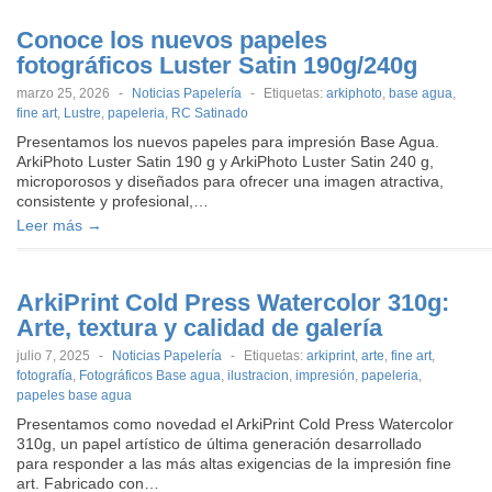
Conoce los nuevos papeles
fotográficos Luster Satin 190g/240g
marzo 25, 2026
-
Noticias Papelería
-
Etiquetas:
arkiphoto
,
base agua
,
fine art
,
Lustre
,
papeleria
,
RC Satinado
Presentamos los nuevos papeles para impresión Base Agua.
ArkiPhoto Luster Satin 190 g y ArkiPhoto Luster Satin 240 g,
microporosos y diseñados para ofrecer una imagen atractiva,
consistente y profesional,…
Leer más →
ArkiPrint Cold Press Watercolor 310g:
Arte, textura y calidad de galería
julio 7, 2025
-
Noticias Papelería
-
Etiquetas:
arkiprint
,
arte
,
fine art
,
fotografía
,
Fotográficos Base agua
,
ilustracion
,
impresión
,
papeleria
,
papeles base agua
Presentamos como novedad el ArkiPrint Cold Press Watercolor
310g, un papel artístico de última generación desarrollado
para responder a las más altas exigencias de la impresión fine
art. Fabricado con…