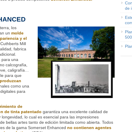
Con
de 
Est
HANCED
com
aterra, los
Pla
zan un
molde
500
apariencia y el
 Cuthberts Mill
Pla
alidad, fabrica
dicional.
s para una
o calcografía,
ieve, caligrafía…
le para que
reproduzcan
inales como una
 digitales para
rimiento de
n de tinta patentado
garantiza una excelente calidad de
 longevidad, lo cual es esencial para las impresiones
 de bellas artes tanto de edición limitada como abierta. Todos
eles de la gama Somerset Enhanced
no contienen agentes