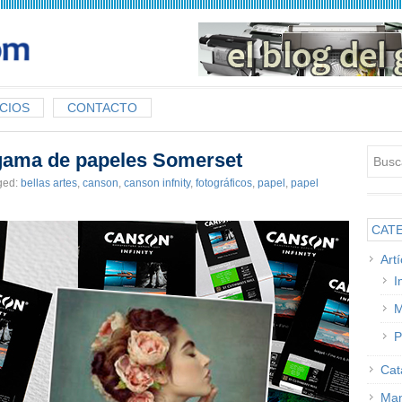
CIOS
CONTACTO
gama de papeles Somerset
ged:
bellas artes
,
canson
,
canson infnity
,
fotográficos
,
papel
,
papel
CAT
Art
I
M
P
Cat
Man