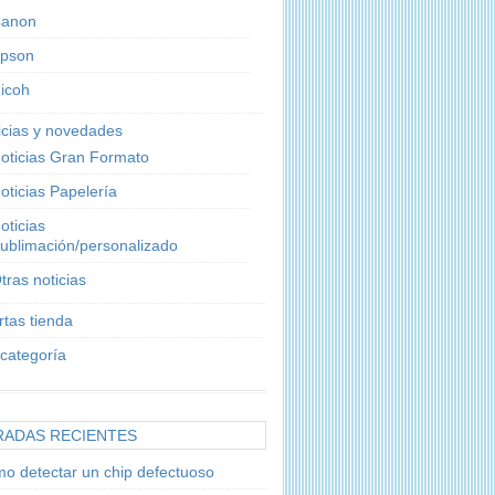
anon
pson
icoh
icias y novedades
oticias Gran Formato
oticias Papelería
oticias
ublimación/personalizado
tras noticias
rtas tienda
 categoría
RADAS RECIENTES
o detectar un chip defectuoso