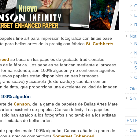
C
E
R
Not
papeles fine art para impresión fotográfica con tintas base
N
e para bellas artes de la prestigiosa fábrica
St. Cuthberts
N
nced
se basa en los papeles de grabado tradicionales
N
s de la fábrica. Los papeles se fabrican mediante el proceso
S
de forma redonda, son 100% algodón y no contienen agentes
nuevos papeles están disponibles en tres hermosos
O
(grano suave) y acuarela (texturizado) y cuentan con un
n de tinta, que proporciona una excelente calidad de imagen.
Ofe
el 100% algodón
Sin
arte de
Canson
, de la gama de papeles de Bellas Artes Mate
artera existente de papeles Canson Infinity. Los papeles
sólo han atraído a los fotógrafos sino también a los artistas
 limitadas de bellas artes.
ENT
a de papeles mate 100% algodón, Canson añade la gama de
Cóm
icos a precios competitivos
Somerset Enhanced.