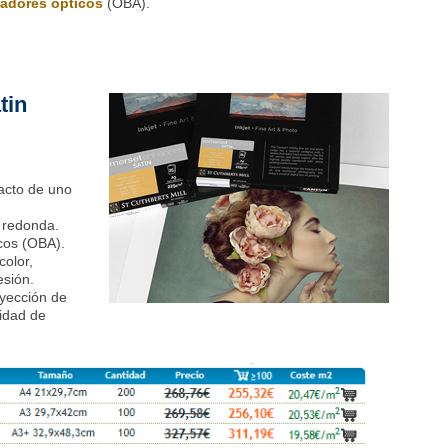
tadores ópticos
(OBA).
tin
tacto de uno
 redonda.
cos (OBA).
color,
esión.
nyección de
lidad de