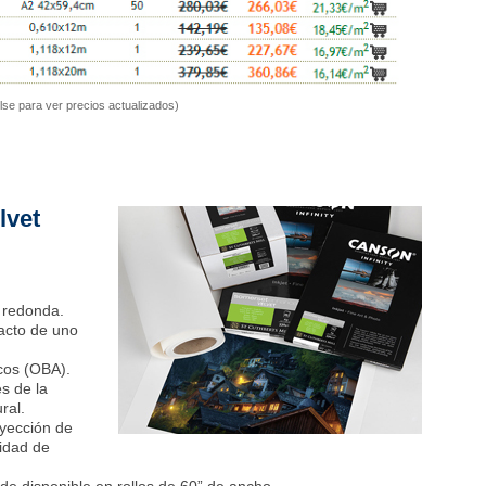
lse para ver precios actualizados)
lvet
 redonda.
tacto de uno
cos (OBA).
es de la
ral.
nyección de
lidad de
de disponible en rollos de 60” de ancho.