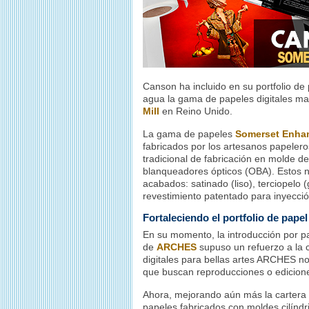
Canson ha incluido en su portfolio de 
agua la gama de papeles digitales mat
Mill
en Reino Unido.
La gama de papeles
Somerset Enha
fabricados por los artesanos papelero
tradicional de fabricación en molde 
blanqueadores ópticos (OBA). Estos 
acabados: satinado (liso), terciopelo 
revestimiento patentado para inyecció
Fortaleciendo el portfolio de pap
En su momento, la introducción por p
de
ARCHES
supuso un refuerzo a la c
digitales para bellas artes ARCHES no 
que buscan reproducciones o ediciones
Ahora, mejorando aún más la carter
papeles fabricados con moldes cilíndr