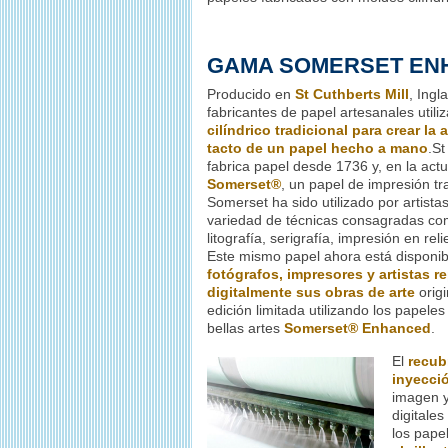
GAMA SOMERSET EN
Producido en
St Cuthberts Mill
, Ingl
fabricantes de papel artesanales utili
cilíndrico tradicional para crear la 
tacto de un papel hecho a mano
.St
fabrica papel desde 1736 y, en la actu
Somerset®
, un papel de impresión tra
Somerset ha sido utilizado por artista
variedad de técnicas consagradas com
litografía, serigrafía, impresión en rel
Este mismo papel ahora está disponib
fotógrafos, impresores y artistas 
digitalmente sus obras de arte
orig
edición limitada utilizando los papeles
bellas artes
Somerset® Enhanced
.
El
recub
inyecció
imagen y
digitales
los pap