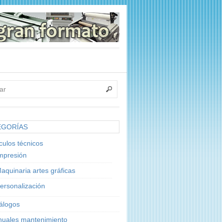
EGORÍAS
ículos técnicos
mpresión
aquinaria artes gráficas
ersonalización
álogos
uales mantenimiento