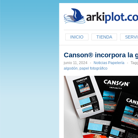
arkiplot.com
INICIO
TIENDA
SERVI
Canson® incorpora la 
junio 11, 2024
-
Noticias Papelería
-
Tag
algodón
,
papel fotográfico