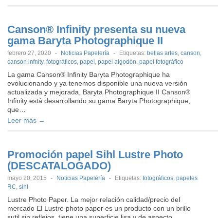
Canson® Infinity presenta su nueva
gama Baryta Photographique II
febrero 27, 2020
-
Noticias Papelería
-
Etiquetas:
bellas artes
,
canson
,
canson infnity
,
fotográficos
,
papel
,
papel algodón
,
papel fotográfico
La gama Canson® Infinity Baryta Photographique ha
evolucionando y ya tenemos disponible una nueva versión
actualizada y mejorada, Baryta Photographique II Canson®
Infinity está desarrollando su gama Baryta Photographique,
que…
Leer más →
Promoción papel Sihl Lustre Photo
(DESCATALOGADO)
mayo 20, 2015
-
Noticias Papelería
-
Etiquetas:
fotográficos
,
papeles
RC
,
sihl
Lustre Photo Paper. La mejor relación calidad/precio del
mercado El Lustre photo paper es un producto con un brillo
sutil sin reflejos, tiene una superficie lisa y de aspecto