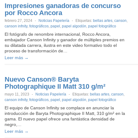
Impresiones ganadoras de concurso
por Rocco Ancora
febrero 27, 2024
-
Noticias Papelería
-
Etiquetas:
bellas artes
,
canson
,
canson infnity
,
fotográficos
,
papel
,
papel algodón
,
papel fotográfico
El fotógrafo de renombre internacional, Rocco Ancora,
embajador Canson Infinity y ganador de múltiples premios en
su dilatada carrera, ilustra en este video formativo todo el
proceso de transformación de…
Leer más →
Nuevo Canson® Baryta
Photographique II Matt 310 g/m²
mayo 11, 2023
-
Noticias Papelería
-
Etiquetas:
bellas artes
,
canson
,
canson infnity
,
fotográficos
,
papel
,
papel algodón
,
papel fotográfico
El equipo de Canson Infinity se complace en anunciar la
introducción de Baryta Photographique II Matt, 310 g/m² en la
gama. El nuevo papel ofrece una fantástica densidad de
negro,…
Leer más →