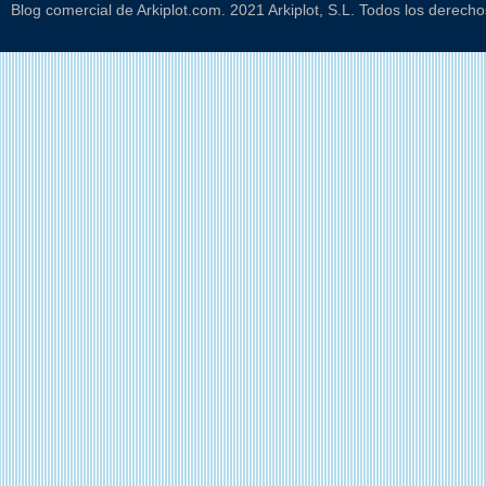
Blog comercial de Arkiplot.com. 2021 Arkiplot, S.L. Todos los derech