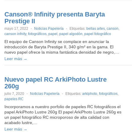
Canson® Infinity presenta Baryta
Prestige II
mayo 17, 2022
-
Noticias Papelería
-
Etiquetas:
bellas artes
,
canson
,
canson infnity
,
fotográficos
,
papel
,
papel algodón
,
papel fotográfico
El equipo de Canson Infinity se complace en anunciar la
introducción de Baryta Prestige II, 340 g/m² en la gama. El
nuevo papel ofrece la misma fantástica densidad de negro,…
Leer más →
Nuevo papel RC ArkiPhoto Lustre
260g
julio 7, 2020
-
Noticias Papelería
-
Etiquetas:
arkiphoto
,
fotográficos
,
papeles RC
Incorporamos a nuestro porfolio de papeles RC fotográficos el
papel ArkiPhoto Lustre 260g El papel ArkiPhoto Lustre 260g es
un papel fotográfico RC microporoso de alta calidad con
acabado lustre,…
Leer más →