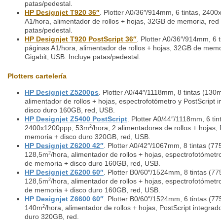
patas/pedestal.
HP Designjet T920 36″
. Plotter A0/36″/914mm, 6 tintas, 240
A1/hora, alimentador de rollos + hojas, 32GB de memoria, red 
patas/pedestal.
HP Designjet T920 PostScript 36″
. Plotter A0/36″/914mm, 6 
páginas A1/hora, alimentador de rollos + hojas, 32GB de memo
Gigabit, USB. Incluye patas/pedestal.
Plotters cartelería
HP Designjet Z5200ps
. Plotter A0/44″/1118mm, 8 tintas (13
alimentador de rollos + hojas, espectrofotómetro y PostScript
disco duro 160GB, red, USB.
HP Designjet Z5400 PostScript
. Plotter A0/44″/1118mm, 6 tin
2400x1200ppp, 53m
/hora, 2 alimentadores de rollos + hojas,
2
memoria + disco duro 320GB, red, USB.
HP Designjet Z6200 42″
. Plotter A0/42″/1067mm, 8 tintas (7
128,5m
/hora, alimentador de rollos + hojas, espectrofotómetr
2
de memoria + disco duro 160GB, red, USB.
HP Designjet Z6200 60″
. Plotter B0/60″/1524mm, 8 tintas (7
128,5m
/hora, alimentador de rollos + hojas, espectrofotómetr
2
de memoria + disco duro 160GB, red, USB.
HP Designjet Z6600 60″
. Plotter B0/60″/1524mm, 6 tintas (7
140m
/hora, alimentador de rollos + hojas, PostScript integr
2
duro 320GB, red.