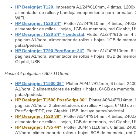
HP Designjet T120
. Impresora A1/24″/610mm, 4 tintas, 1200
alimentador de rollos y bandeja independiente para formatos
WIFI.
HP Designjet T520 24″
. Plotter A1/24″/610mm, 4 tintas, 240
alimentador de rollos + hojas, 1GB de memoria, red Gigabit, U
HP Designjet T520 24″ + pedestal
. Plotter A1/24″/610mm, 4 
páginas A1/hora, alimentador de rollos + hojas, 1GB de memori
patas/pedestal.
HP Designjet T790 PostScript 24″
. Plotter A1/24″/610mm, 6 
páginas A1/hora, alimentador de rollos + hojas, 8GB de memor
Gigabit, USB.
Hasta 44 pulgadas / B0 / 1118mm
HP Designjet T1500 36″
. Plotter A0/44″/914mm, 6 tintas, 24
A1/hora, 2 alimentadores de rollos + hojas, 64GB de memoria, 
patas/pedestal.
HP Designjet T1500 PostScript 36″
. Plotter A0″/44″/914mm,
páginas A1/hora, 2 alimentadores de rollos + hojas, 64GB de 
PostScript/PDF, red Gigabit, USB. Incluye patas/pedestal.
HP Designjet T520 36″
. Plotter A0/44″/914mm, 4 tintas, 240
alimentador de rollos + hojas, 1GB de memoria, red Gigabit, U
HP Designjet T795 44″
. Plotter B0/44″/1118mm, 6 tintas, 24
A1/hora, alimentador de rollos + hojas, 8GB de memoria, red G