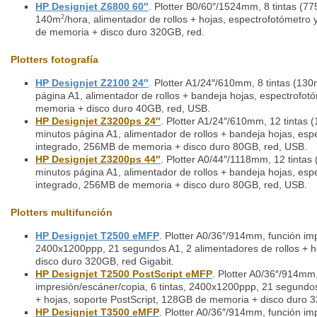
HP Designjet Z6800 60″
. Plotter B0/60″/1524mm, 8 tintas (7
140m
/hora, alimentador de rollos + hojas, espectrofotómetro 
2
de memoria + disco duro 320GB, red.
Plotters fotografía
HP Designjet Z2100 24″
. Plotter A1/24″/610mm, 8 tintas (13
página A1, alimentador de rollos + bandeja hojas, espectrofo
memoria + disco duro 40GB, red, USB.
HP Designjet Z3200ps 24″
. Plotter A1/24″/610mm, 12 tintas
minutos página A1, alimentador de rollos + bandeja hojas, esp
integrado, 256MB de memoria + disco duro 80GB, red, USB.
HP Designjet Z3200ps 44″
. Plotter A0/44″/1118mm, 12 tinta
minutos página A1, alimentador de rollos + bandeja hojas, esp
integrado, 256MB de memoria + disco duro 80GB, red, USB.
Plotters multifunción
HP Designjet T2500 eMFP
. Plotter A0/36″/914mm, función imp
2400x1200ppp, 21 segundos A1, 2 alimentadores de rollos + 
disco duro 320GB, red Gigabit.
HP Designjet T2500 PostScript eMFP
. Plotter A0/36″/914mm
impresión/escáner/copia, 6 tintas, 2400x1200ppp, 21 segundos
+ hojas, soporte PostScript, 128GB de memoria + disco duro 3
HP Designjet T3500 eMFP
. Plotter A0/36″/914mm, función imp