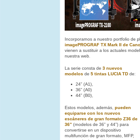
Incorporamos a nuestro portfolio de p
imagePROGRAF TX Mark II de Can
vienen a sustituir a los actuales mode
nuestra web.
La serie consta de
3 nuevos
modelos
de
5 tintas LUCIA TD
de:
24” (A1),
36” (A0)
44” (B0),
Estos modelos, además,
pueden
equiparse con los nuevos
escáneres de gran formato Z36 de
36”
(modelos de 36” y 44”) para
convertirse en un dispositivo
multifunción de gran formato, MFP,