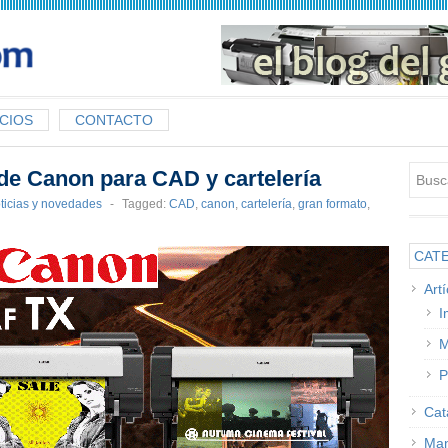
CIOS
CONTACTO
 de Canon para CAD y cartelería
ticias y novedades
-
Tagged:
CAD
,
canon
,
cartelería
,
gran formato
,
CAT
Art
I
M
P
Cat
Man