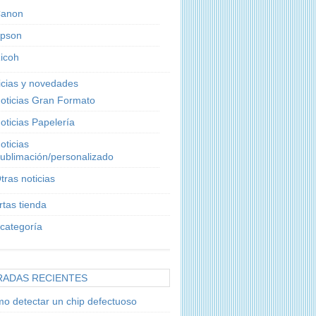
anon
pson
icoh
icias y novedades
oticias Gran Formato
oticias Papelería
oticias
ublimación/personalizado
tras noticias
rtas tienda
 categoría
RADAS RECIENTES
o detectar un chip defectuoso