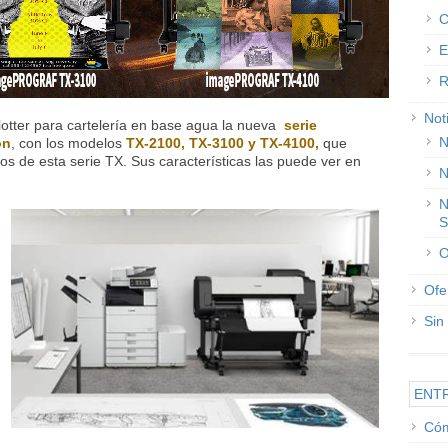
C
E
R
Not
lotter para cartelería en base agua la nueva
serie
N
on
, con los modelos
TX-2100, TX-3100 y TX-4100,
que
los de esta serie TX. Sus características las puede ver en
N
N
S
O
Ofe
Sin
ENT
Cóm