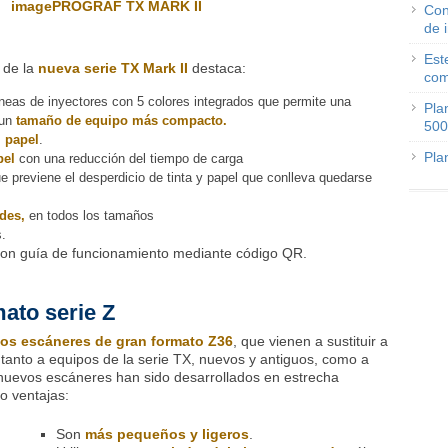
imagePROGRAF TX MARK II
Con
de 
Est
de la
nueva serie TX Mark II
destaca:
com
neas de inyectores con 5 colores integrados que permite una
Pla
un
tamaño de equipo más compacto.
500
 papel
.
Pla
pel
con una reducción del tiempo de carga
ue previene el desperdicio de tinta y papel que conlleva quedarse
rdes,
en todos los tamaños
s.
on guía de funcionamiento mediante código QR.
ato serie Z
os escáneres de gran formato Z36
, que vienen a sustituir a
tanto a equipos de la serie TX, nuevos y antiguos, como a
 nuevos escáneres han sido desarrollados en estrecha
o ventajas:
Son
más pequeños y ligeros
.