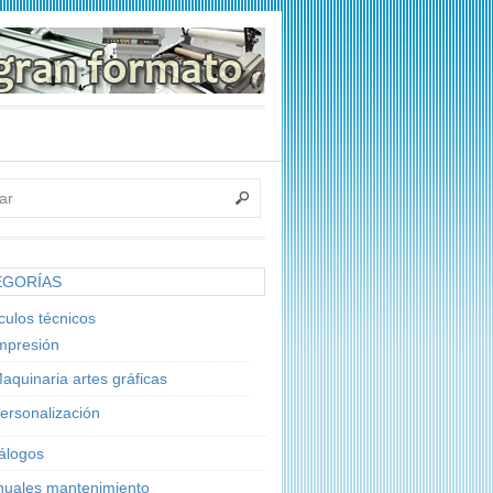
EGORÍAS
ículos técnicos
mpresión
aquinaria artes gráficas
ersonalización
álogos
uales mantenimiento