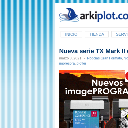
arkiplot.com
INICIO
TIENDA
SERVI
Nueva serie TX Mark II
marzo 8, 2021
-
Noticias Gran Formato
,
No
impresora
,
plotter