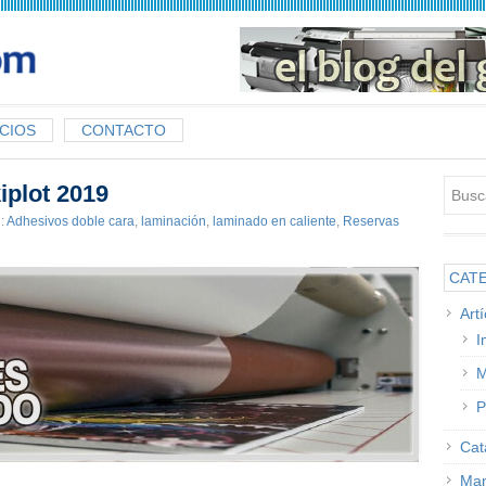
CIOS
CONTACTO
iplot 2019
:
Adhesivos doble cara
,
laminación
,
laminado en caliente
,
Reservas
CAT
Art
I
M
P
Cat
Man