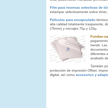
Film para reservas selectivas de tó
estampar selectivamente sobre tóner,
Películas para encapsulado
térmico
alta calidad totalmente trasparente,
(76mm) y micrajes 75µ y 125µ.
Fundas-car
pegamento e
hendir. Las
documentos 
diferentes 
acabado del
También po
protección de impresión Offset, impres
digital, así como
accesorios y adapt