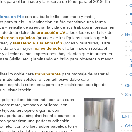
es para el laminado y la reserva de tóner para el 2019. En
C
E
ores en frío
con acabado brillo, semimate y mate,
os para suelo. La laminación en frío constituye una forma
R
a y sencilla de asegurar la vida de sus trabajos impresos, en
mato dotándolos de
protección UV
a los efectos de la luz de
Not
sistencia química
(protege de los líquidos usuales que le
N
caer) y
resistencia a la abrasión
(roces y ralladuras). Otra
 es dotar de mayor
realce de color
,
la laminación realza el
N
e y el color de sus impresiones, hay clientes que imprimen en
ate (vinilo, etc.,) laminando en brillo para obtener un mayor
N
S
hesivo doble cara
transparente
para montaje de material
O
es materiales sólidos o con adhesivo doble cara
on espátula sobre escaparates y cristaleras todo tipo de
Ofe
a su visualización.
Sin
e polipropileno biorientado con una capa
dos: mate, satinado o brillante, con
 tejidos, terciopelo o goma, con
na aporta una singularidad al documento
ENT
cos garantizan una perfecta adhesión
Cóm
x, etc,. como offset, sobre papel/cartón y
nte (hendir, taladrar, perforar, plegar).