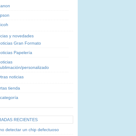
anon
pson
icoh
icias y novedades
oticias Gran Formato
oticias Papelería
oticias
ublimación/personalizado
tras noticias
rtas tienda
 categoría
RADAS RECIENTES
o detectar un chip defectuoso