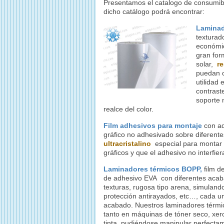
Presentamos el catalogo de consumibl
dicho catálogo podrá encontrar:
Laminad
texturad
económic
gran for
solar,
re
puedan 
utilidad
contrast
soporte m
realce del color.
Film adhesivos para montaje
con ad
gráfico no adhesivado sobre diferent
ultracristalino
especial para montar c
gráficos y que el adhesivo no interfier
Laminadores térmicos BOPP,
film d
de adhesivo EVA con diferentes acaba
texturas, rugosa tipo arena, simulando
protección antirayados, etc…, cada u
acabado. Nuestros laminadores térmi
tanto en máquinas de tóner seco, xero
tinta, pudiéndose manipular perfectame