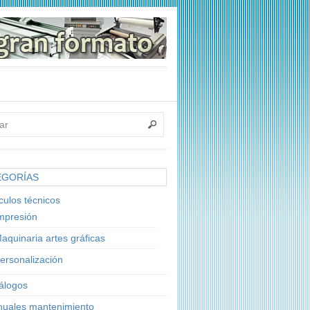
EGORÍAS
ículos técnicos
mpresión
aquinaria artes gráficas
ersonalización
álogos
uales mantenimiento