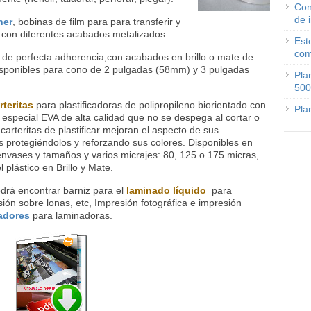
Con
de 
ner
, bobinas de film para para transferir y
 con diferentes acabados metalizados.
Est
com
 de perfecta adherencia,con acabados en brillo o mate de
 disponibles para cono de 2 pulgadas (58mm) y 3 pulgadas
Pla
500
teritas
para plastificadoras de polipropileno biorientado con
Pla
special EVA de alta calidad que no se despega al cortar o
 carteritas de plastificar mejoran el aspecto de sus
protegiéndolos y reforzando sus colores. Disponibles en
envases y tamaños y varios micrajes: 80, 125 o 175 micras,
 plástico en Brillo y Mate.
drá encontrar barniz para el
laminado líquido
para
ión sobre lonas, etc, Impresión fotográfica e impresión
adores
para laminadoras.