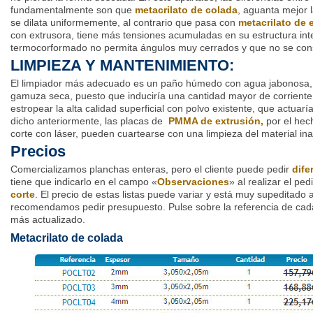
fundamentalmente son que
metacrilato de colada
, aguanta mejor 
se dilata uniformemente, al contrario que pasa con
metacrilato de 
con extrusora, tiene más tensiones acumuladas en su estructura int
termocorformado no permita ángulos muy cerrados y que no se con
LIMPIEZA Y MANTENIMIENTO:
El limpiador más adecuado es un paño húmedo con agua jabonosa, 
gamuza seca, puesto que induciría una cantidad mayor de corriente
estropear la alta calidad superficial con polvo existente, que actua
dicho anteriormente, las placas de
PMMA de extrusión,
por el hec
corte con láser, pueden cuartearse con una limpieza del material i
Precios
Comercializamos planchas enteras, pero el cliente puede pedir
dife
tiene que indicarlo en el campo «
Observaciones
» al realizar el pe
corte
. El precio de estas listas puede variar y está muy supeditado a
recomendamos pedir presupuesto. Pulse sobre la referencia de cada
más actualizado.
Metacrilato de colada