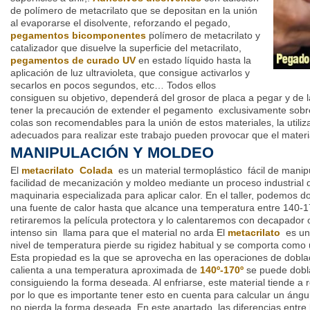
de polímero de metacrilato que se depositan en la unión
al evaporarse el disolvente, reforzando el pegado,
pegamentos bicomponentes
polímero de metacrilato y
catalizador que disuelve la superficie del metacrilato,
pegamentos de curado UV
en estado líquido hasta la
aplicación de luz ultravioleta, que consigue activarlos y
secarlos en pocos segundos, etc… Todos ellos
consiguen su objetivo, dependerá del grosor de placa a pegar y de l
tener la precaución de extender el pegamento exclusivamente sobre
colas son recomendables para la unión de estos materiales, la utili
adecuados para realizar este trabajo pueden provocar que el mater
MANIPULACIÓN Y MOLDEO
El
metacrilato Colada
es un material termoplástico fácil de manip
facilidad de mecanización y moldeo mediante un proceso industrial 
maquinaria especializada para aplicar calor. En el taller, podemos d
una fuente de calor hasta que alcance una temperatura entre 140-
retiraremos la película protectora y lo calentaremos con decapador o
intenso sin llama para que el material no arda El
metacrilato
es un
nivel de temperatura pierde su rigidez habitual y se comporta como u
Esta propiedad es la que se aprovecha en las operaciones de dobla
calienta a una temperatura aproximada de
140º-170º
se puede dobla
consiguiendo la forma deseada. Al enfriarse, este material tiende a r
por lo que es importante tener esto en cuenta para calcular un ángu
no pierda la forma deseada. En este apartado, las diferencias entre