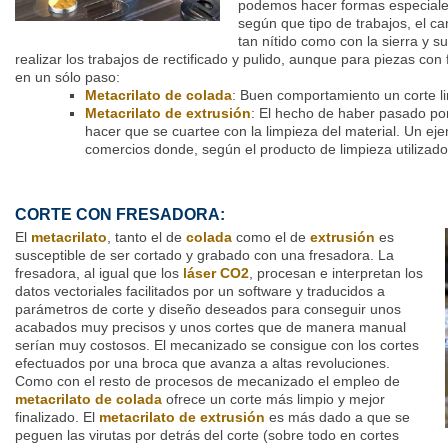
podemos hacer formas especiales
según que tipo de trabajos, el c
tan nítido como con la sierra y s
realizar los trabajos de rectificado y pulido, aunque para piezas con 
en un sólo paso:
Metacrilato de colada
: Buen comportamiento un corte lim
Metacrilato de extrusión
: El hecho de haber pasado por
hacer que se cuartee con la limpieza del material. Un ej
comercios donde, según el producto de limpieza utilizado
CORTE CON FRESADORA:
El
metacrilato
, tanto el de
colada
como el de
extrusión
es
susceptible de ser cortado y grabado con una fresadora. La
fresadora, al igual que los
láser CO2
, procesan e interpretan los
datos vectoriales facilitados por un software y traducidos a
parámetros de corte y diseño deseados para conseguir unos
acabados muy precisos y unos cortes que de manera manual
serían muy costosos. El mecanizado se consigue con los cortes
efectuados por una broca que avanza a altas revoluciones.
Como con el resto de procesos de mecanizado el empleo de
metacrilato de colada
ofrece un corte más limpio y mejor
finalizado. El
metacrilato de extrusión
es más dado a que se
peguen las virutas por detrás del corte (sobre todo en cortes