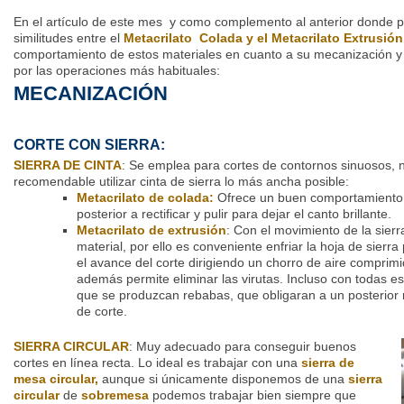
En el artículo de este mes y como complemento al anterior donde p
similitudes entre el
Metacrilato Colada y el Metacrilato Extrusión
comportamiento de estos materiales en cuanto a su mecanización
por las operaciones más habituales:
MECANIZACIÓN
CORTE CON SIERRA:
SIERRA DE CINTA
: Se emplea para cortes de contornos sinuosos, n
recomendable utilizar cinta de sierra lo más ancha posible:
Metacrilato de colada:
Ofrece un buen comportamiento,
posterior a rectificar y pulir para dejar el canto brillante.
Metacrilato de extrusión
: Con el movimiento de la sier
material, por ello es conveniente enfriar la hoja de sierr
el avance del corte dirigiendo un chorro de aire comprim
además permite eliminar las virutas. Incluso con todas 
que se produzcan rebabas, que obligaran a un posterior r
de corte.
SIERRA CIRCULAR
: Muy adecuado para conseguir buenos
cortes en línea recta. Lo ideal es trabajar con una
sierra de
mesa circular,
aunque si únicamente disponemos de una
sierra
circular
de
sobremesa
podemos trabajar bien siempre que