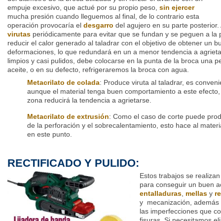
empuje excesivo, que actué por su propio peso,
sin ejercer
mucha presión cuando lleguemos al final, de lo contrario esta
operación provocaría el
desgarro
del agujero en su parte posterior.
virutas
periódicamente para evitar que se fundan y se peguen a la 
reducir el calor generado al taladrar con el objetivo de obtener un 
deformaciones, lo que redundará en un a menor tendencia a agrieta
limpios y casi pulidos, debe colocarse en la punta de la broca una 
aceite, o en su defecto, refrigeraremos la broca con agua.
Metacrilato de colada
: Produce viruta al taladrar, es conveni
aunque el material tenga buen comportamiento a este efecto, p
zona reducirá la tendencia a agrietarse.
Metacrilato de extrusión
: Como el caso de corte puede produ
de la perforación y el sobrecalentamiento, esto hace al mater
en este punto.
RECTIFICADO Y PULIDO:
Estos trabajos se realiza
para conseguir un buen a
entalladuras
,
mellas
y
r
y mecanización, además de
las imperfecciones que co
fisuras. Si necesitamos el