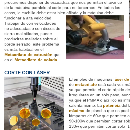
procuremos disponer de escuadras que nos permitan el avance
de la máquina paralelo al corte para no torcernos. En todos los
casos, la cuchilla debe estar bien afilada y la máquina debe
funcionar a alta velocidad.
Trabajando con velocidades
no adecuadas o con discos de
sierra mal afilados, puede
producirse mellados sobre el
borde serrado, este problema
es más habitual en el
Metacrilato de extrusión
que
en el
Metacrilato de colada.
CORTE CON LÁSER:
El empleo de máquinas
láser d
de
metacrilato
está cada vez más
ya que permite el corte rápido de
irregulares en un sólo paso, au
ya que el PMMA o acrílico es infl
calentamiento. La
potencia
del l
máximo
de plancha que es posib
lámparas de 60w que permiten c
90-100w que permiten cortar só
130w que permiten cortar sólo 