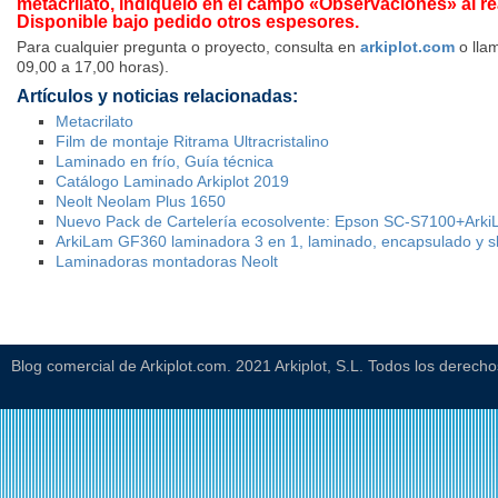
metacrilato, indíquelo en el campo «Observaciones» al rea
Disponible bajo pedido otros espesores.
Para cualquier pregunta o proyecto, consulta en
arkiplot.com
o llam
09,00 a 17,00 horas).
Artículos y noticias relacionadas:
Metacrilato
Film de montaje Ritrama Ultracristalino
Laminado en frío, Guía técnica
Catálogo Laminado Arkiplot 2019
Neolt Neolam Plus 1650
Nuevo Pack de Cartelería ecosolvente: Epson SC-S7100+Ark
ArkiLam GF360 laminadora 3 en 1, laminado, encapsulado y sle
Laminadoras montadoras Neolt
Blog comercial de Arkiplot.com. 2021 Arkiplot, S.L. Todos los derech