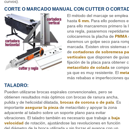
curvos).
CORTE O MARCADO MANUAL CON CUTTER O CORTAD
El método del marcaje se emplea 
hasta
6 mm.
Para ello podemos 
para ello marcaremos primero la l
una regla, pasaremos repetidamen
colocaremos la placha de
PMMA
daremos un golpe seco para rompe
marcada. Existen otros sistemas 
de
cortadoras
de sobremesa par
verticales
que disponen de guías q
fijación de la placa para obtener 
metacrilato de colada
se comport
ya que es muy resistente. El
meta
más rebabas e imperfecciones que 
TALADRO:
Pueden utilizarse brocas espirales convencionales, pero se
obtienen resultados más óptimos con brocas de ranura ancha,
pulida y de helicoidal dilatada,
brocas de corona o de pala
. Es
importante
asegurar la pieza
de metacrilato y apoyar la zona
adyacente al taladro sobre un soporte plano para evitar
vibraciones. El taladro también es necesario que trabaje a
baja
velocidad
de rotación, ajustándose las revoluciones en función
del diámetro de la broca utilizada y sin forzar el avance con un