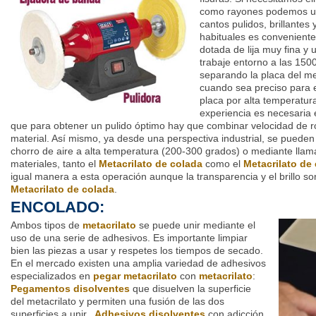
como rayones podemos usar
cantos pulidos, brillantes
habituales es conveniente
dotada de lija muy fina y
trabaje entorno a las 1500
separando la placa del met
cuando sea preciso para e
placa por alta temperatura
experiencia es necesaria 
que para obtener un pulido óptimo hay que combinar velocidad de ro
material. Así mismo, ya desde una perspectiva industrial, se pueden
chorro de aire a alta temperatura (200-300 grados) o mediante llama
materiales, tanto el
Metacrilato de colada
como el
Metacrilato de
igual manera a esta operación aunque la transparencia y el brillo s
Metacrilato de colada
.
ENCOLADO:
Ambos tipos de
metacrilato
se puede unir mediante el
uso de una serie de adhesivos. Es importante limpiar
bien las piezas a usar y respetes los tiempos de secado.
En el mercado existen una amplia variedad de adhesivos
especializados en
pegar metacrilato
con
metacrilato
:
Pegamentos disolventes
que disuelven la superficie
del metacrilato y permiten una fusión de las dos
superficies a unir,.
Adhesivos disolventes
con adicción