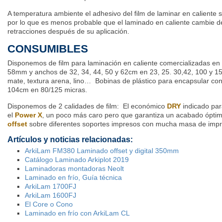
A temperatura ambiente el adhesivo del film de laminar en caliente 
por lo que es menos probable que el laminado en caliente cambie d
retracciones después de su aplicación.
CONSUMIBLES
Disponemos de film para laminación en caliente comercializadas e
58mm y anchos de 32, 34, 44, 50 y 62cm en 23, 25. 30,42, 100 y 150
mate, textura arena, lino… Bobinas de plástico para encapsular con
104cm en 80/125 micras.
Disponemos de 2 calidades de film: El económico
DRY
indicado par
el
Power X
, un poco más caro pero que garantiza un acabado ópti
offset
sobre diferentes soportes impresos con mucha masa de impr
Artículos y noticias relacionadas:
ArkiLam FM380 Laminado offset y digital 350mm
Catálogo Laminado Arkiplot 2019
Laminadoras montadoras Neolt
Laminado en frío, Guía técnica
ArkiLam 1700FJ
ArkiLam 1600FJ
El Core o Cono
Laminado en frío con ArkiLam CL