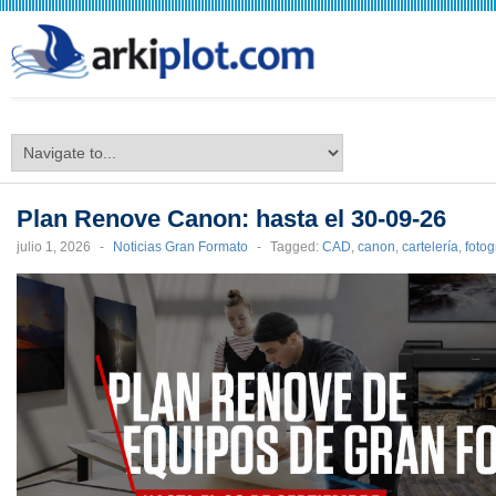
arkiplot.com
Plan Renove Canon: hasta el 30-09-26
julio 1, 2026
-
Noticias Gran Formato
-
Tagged:
CAD
,
canon
,
cartelería
,
fotog