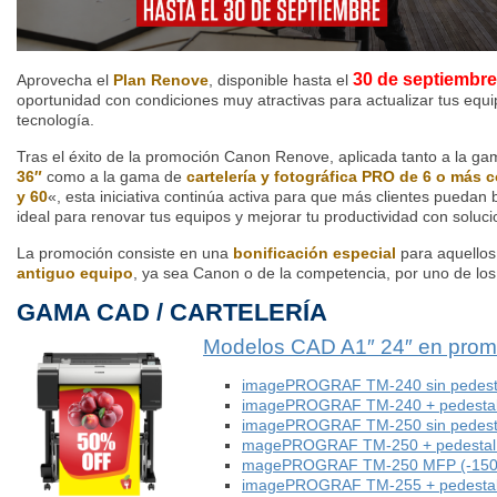
30 de septiembre
Aprovecha el
Plan Renove
, disponible hasta el
oportunidad con condiciones muy atractivas para actualizar tus equipo
tecnología.
Tras el éxito de la promoción Canon Renove, aplicada tanto a la g
36″
como a la gama de
cartelería y fotográfica PRO de 6 o más 
y 60
«, esta iniciativa continúa activa para que más clientes puedan
ideal para renovar tus equipos y mejorar tu productividad con soluc
La promoción consiste en una
bonificación especial
para aquellos
antiguo equipo
, ya sea Canon o de la competencia, por uno de los
GAMA CAD / CARTELERÍA
Modelos CAD A1″ 24″ en prom
imagePROGRAF TM-240 sin pedesta
imagePROGRAF TM-240 + pedestal
imagePROGRAF TM-250 sin pedesta
magePROGRAF TM-250 + pedestal 
magePROGRAF TM-250 MFP (-150
imagePROGRAF TM-255 + pedestal