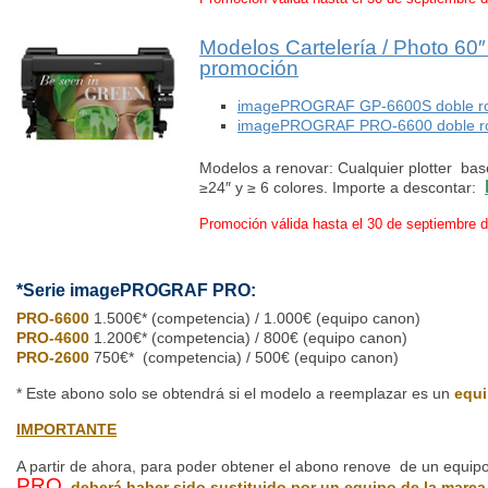
Modelos Cartelería / Photo 60
promoción
imagePROGRAF GP-6600S doble rol
imagePROGRAF PRO-6600 doble rol
Modelos a renovar: Cualquier plotter b
≥24″ y ≥ 6 colores. Importe a descontar:
Promoción válida hasta el 30 de septiembre 
*Serie imagePROGRAF PRO:
PRO-6600
1.500€* (competencia) / 1.000€ (equipo canon)
PRO-4600
1.200€* (competencia) / 800€ (equipo canon)
PRO-2600
750€* (competencia) / 500€ (equipo canon)
* Este abono solo se obtendrá si el modelo a reemplazar es un
equi
IMPORTANTE
A partir de ahora, para poder obtener el abono renove de un equip
PRO
,
deberá haber sido sustituido por un equipo de la marca