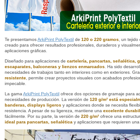
Te presentamos
ArkiPrint PolyTextil
de
120 o 220 gramos
, un tejido
creado para ofrecer resultados profesionales, duraderos y visualme
aplicaciones gráficas.
Diseñado para aplicaciones de
cartelería, pancartas, señalética, g
escaparates, balconeras y lienzos enmarcados
. Ha sido desarro
necesidades de trabajos tanto en interiores como en exteriores. Gra
resistente
, permite crear proyectos visuales con acabados profesio
impecable.
La gama
ArkiPrint PolyTextil
ofrece dos opciones de gramaje para ad
necesidades de producción. La versión de
120 g/m² está especia
banderas, displays ligeros
y aplicaciones donde se necesita flexibi
resistencia. A pesar de su ligereza, mantiene una
excelente durabi
fácilmente. Por su parte, la versión de
220 g/m²
ofrece una estruct
ideal para pancartas, señalética
y aplicaciones que requieren una 