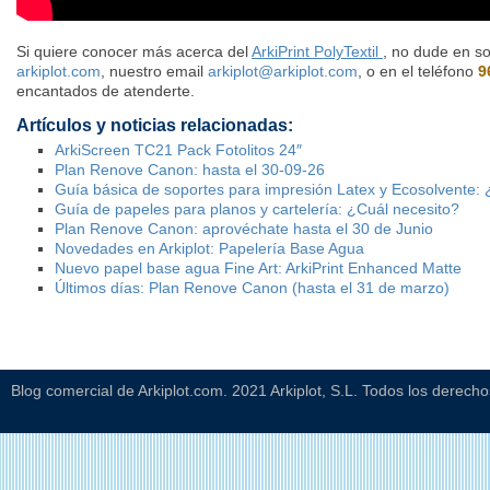
Si quiere conocer más acerca del
ArkiPrint PolyTextil
, no dude en so
arkiplot.com
, nuestro email
arkiplot@arkiplot.com
, o en el teléfono
9
encantados de atenderte.
Artículos y noticias relacionadas:
ArkiScreen TC21 Pack Fotolitos 24″
Plan Renove Canon: hasta el 30-09-26
Guía básica de soportes para impresión Latex y Ecosolvente: 
Guía de papeles para planos y cartelería: ¿Cuál necesito?
Plan Renove Canon: aprovéchate hasta el 30 de Junio
Novedades en Arkiplot: Papelería Base Agua
Nuevo papel base agua Fine Art: ArkiPrint Enhanced Matte
Últimos días: Plan Renove Canon (hasta el 31 de marzo)
Blog comercial de Arkiplot.com. 2021 Arkiplot, S.L. Todos los derech