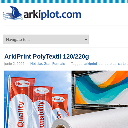
arkiplot.com
ArkiPrint PolyTextil 120/220g
junio 2, 2026
-
Noticias Gran Formato
-
Tagged:
arkiprint
,
banderolas
,
cartel