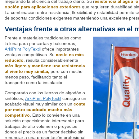
mejorando la eficiencia del trabajo diario. Su r
esistencia al agua l
opción para aplicaciones exteriores
que requieren durabilidad sin 
La combinación entre resistencia, flexibilidad y estabilidad permite c
de soportar condiciones exigentes manteniendo una excelente prese
Ventajas frente a otras alternativas en el
Frente a materiales tradicionales como
la lona para pancartas y balconeras,
ArkiPrint PolyTextil
ofrece importantes
ventajas competitivas. Su
coste es más
reducido
, resulta considerablemente
más ligero y mantiene una resistencia
al viento muy similar,
pero con mucho
menos peso, facilitando tanto el
transporte como la instalación.
Comparado con los lienzos de algodón o
sintéticos,
ArkiPrint PolyTextil
consigue un
acabado visual muy similar con un
coste
por metro cuadrado mucho más
competitivo
. Esto lo convierte en una
solución especialmente interesante para
trabajos de alto volumen o proyectos
donde el precio es un factor decisivo sin
renunciar a una presentación profesional.