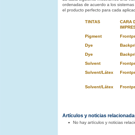
ordenadas de acuerdo a los sistemas d
el producto perfecto para cada aplicac
TINTAS
CARA 
IMPRE
Pigment
Front
Dye
Backpr
Dye
Backpr
Solvent
Fron
Solvent/Látex
Fron
Solvent/Látex
Fron
Artículos y noticias relacionada
No hay artículos y noticias relac