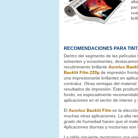
alt
par
cua
bri
RECOMENDACIONES PARA TINT
Dentro del segmento de las películas b
solventes y ecosolventes, destacamos 
recubrimiento brillante
Aurolux Backl
Backlit Film 220µ
de impresión front
una impresionante brillantez en aplica
contraluz. Otras ventajas del material s
resultados de impresión. Este product
fondo, es especialmente recomendabl
aplicaciones en el sector de interior y 
El
Aurolux Backlit Film
es la elecció
muchas otras aplicaciones. La alta res
grado de humedad hacen que el mater
Aplicaciones diurnas y nocturnas son l
La tabla siguiente mostramos una visi