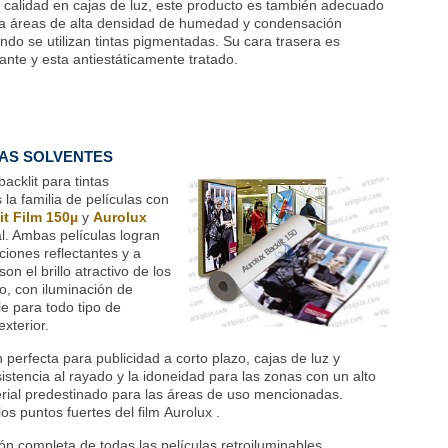
a calidad en cajas de luz, este producto es también adecuado
a áreas de alta densidad de humedad y condensación
ndo se utilizan tintas pigmentadas. Su cara trasera es
llante y esta antiestáticamente tratado.
AS SOLVENTES
acklit para tintas
la familia de películas con
it Film 150µ
y
Aurolux
al. Ambas películas logran
ciones reflectantes y a
on el brillo atractivo de los
o, con iluminación de
e para todo tipo de
exterior.
n perfecta para publicidad a corto plazo, cajas de luz y
istencia al rayado y la idoneidad para las zonas con un alto
ial predestinado para las áreas de uso mencionadas.
os puntos fuertes del film Aurolux .
ón completa de todas las películas retroiluminables,