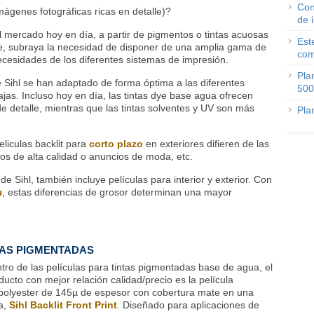
Con
mágenes fotográficas ricas en detalle)?
de 
el mercado hoy en día, a partir de pigmentos o tintas acuosas
Est
nte, subraya la necesidad de disponer de una amplia gama de
com
ecesidades de los diferentes sistemas de impresión.
Pla
e Sihl se han adaptado de forma óptima a las diferentes
500
jas. Incluso hoy en día, las tintas dye base agua ofrecen
e detalle, mientras que las tintas solventes y UV son más
Pla
liculas backlit para
corto plazo
en exteriores difieren de las
os de alta calidad o anuncios de moda, etc.
e Sihl, también incluye películas para interior y exterior. Con
µ
, estas diferencias de grosor determinan una mayor
AS PIGMENTADAS
tro de las películas para tintas pigmentadas base de agua, el
ducto con mejor relación calidad/precio es la película
polyester de 145µ de espesor con cobertura mate en una
a,
Sihl Backlit Front Print
. Diseñado para aplicaciones de