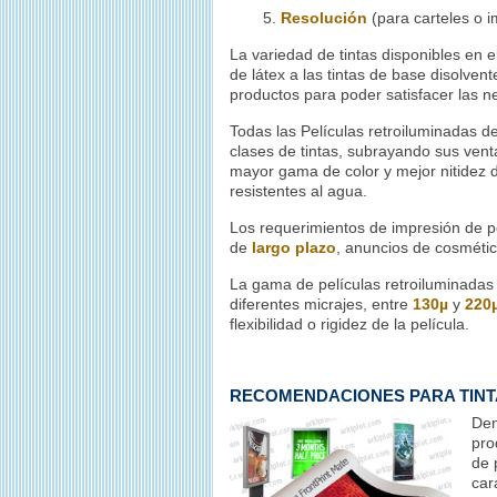
5.
Resolución
(para carteles o i
La variedad de tintas disponibles en 
de látex a las tintas de base disolve
productos para poder satisfacer las n
Todas las Películas retroiluminadas d
clases de tintas, subrayando sus venta
mayor gama de color y mejor nitidez d
resistentes al agua.
Los requerimientos de impresión de pe
de
largo plazo
, anuncios de cosmétic
La gama de películas retroiluminadas d
diferentes micrajes, entre
130µ
y
220
flexibilidad o rigidez de la película.
RECOMENDACIONES PARA TINT
Den
pro
de 
car