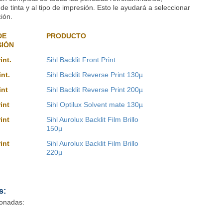
e tinta y al tipo de impresión. Esto le ayudará a seleccionar
ión.
DE
PRODUCTO
SIÓN
print.
Sihl Backlit Front Print
int.
Sihl Backlit Reverse Print 130µ
int
Sihl Backlit Reverse Print 200µ
tprint
Sihl Optilux Solvent mate 130µ
tprint
Sihl Aurolux Backlit Film Brillo
150µ
tprint
Sihl Aurolux Backlit Film Brillo
220µ
s:
ionadas: