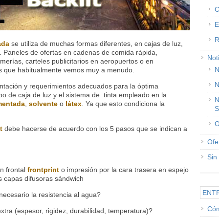
C
E
R
ada
se utiliza de muchas formas diferentes, en cajas de luz,
. Paneles de ofertas en cadenas de comida rápida,
Not
erías, carteles publicitarios en aeropuertos o en
N
os que habitualmente vemos muy a menudo.
N
entación y requerimientos adecuados para la óptima
po de caja de luz y el sistema de tinta empleado en la
N
mentada
,
solvente
o
látex
. Ya que esto condiciona la
S
O
t
debe hacerse de acuerdo con los 5 pasos que se indican a
Ofe
Sin
ón frontal
frontprint
o impresión por la cara trasera en espejo
s capas difusoras sándwich
ENT
 necesario la resistencia al agua?
Cóm
tra (espesor, rigidez, durabilidad, temperatura)?