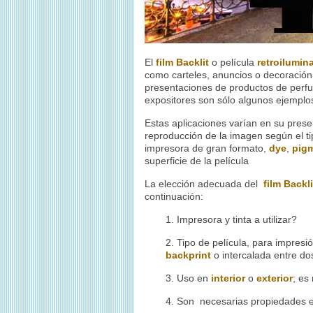
El
film Backlit
o película
retroilumin
como carteles, anuncios o decoración
presentaciones de productos de perfum
expositores son sólo algunos ejempl
Estas aplicaciones varían en su pres
reproducción de la imagen según el ti
impresora de gran formato,
dye
,
pig
superficie de la película
La elección adecuada del
film Backli
continuación:
1. Impresora y tinta a utilizar?
2. Tipo de película, para impresi
backprint
o intercalada entre do
3. Uso en
interior
o
exterior
; es
4. Son necesarias propiedades ex