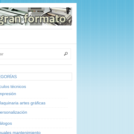
EGORÍAS
ículos técnicos
mpresión
aquinaria artes gráficas
ersonalización
álogos
uales mantenimiento