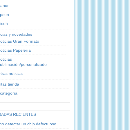
anon
pson
icoh
icias y novedades
oticias Gran Formato
oticias Papelería
oticias
ublimación/personalizado
tras noticias
rtas tienda
 categoría
RADAS RECIENTES
o detectar un chip defectuoso