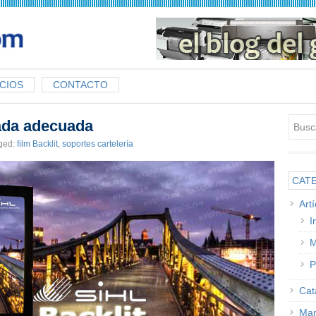
CIOS
CONTACTO
nada adecuada
ged:
film Backlit
,
soportes cartelería
CAT
Art
I
M
P
Cat
Man