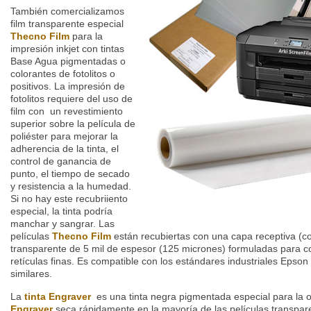
También comercializamos
film transparente especial
Thecno Film
para la
impresión inkjet con tintas
Base Agua pigmentadas o
colorantes de fotolitos o
positivos. La impresión de
fotolitos requiere del uso de
film con un revestimiento
superior sobre la película de
poliéster para mejorar la
adherencia de la tinta, el
control de ganancia de
punto, el tiempo de secado
y resistencia a la humedad.
Si no hay este recubriiento
especial, la tinta podría
manchar y sangrar. Las
películas
Thecno Film
están recubiertas con una capa receptiva (co
transparente de 5 mil de espesor (125 micrones) formuladas para co
retículas finas. Es compatible con los estándares industriales Epson
similares.
La
tinta Engraver
es una tinta negra pigmentada especial para la o
Engraver
seca rápidamente en la mayoría de las películas transpar