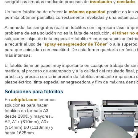
serigráficas creadas mediante procesos de
insolación
y
revelado
.
Un buen fotolito ha de ofrecer la
máxima opacidad
posible en las 
permita obtener pantallas correctamente reveladas y una estampació
A menudo, los serigrafos realizan fotolitos con impresora láser impr
problema de esta solución no es la falta de resolución,
el tóner no 
soluciones inkjet de tinta especial + fotolíto + impresora piezoeléctr
a recurrir al uso de “
spray ennegrecedor de Tóner
” o a la superpos
para que coincidan con exactitud. De esta forma quedaría un único f
más intensas.
El fotolito tiene un papel muy importante en cualquier trabajo de ser
medida, al proceso de estampado y a la calidad del resultado final, 
práctica y precisa son la impresión de fotolitos mediante impresora 
piezoeléctrico, tinta especial ennegrecedora y film de máxima densi
Soluciones para fotolitos
En
arkiplot.com
tenemos
soluciones para hacer
fotolitos en formato A3
desde 299€, y mayores…
A2, A1+ (610mm), A0+
(914mm) B0 (1118mm) y
hasta 1625mm.