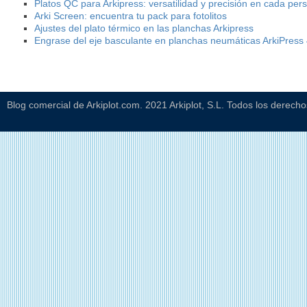
Platos QC para Arkipress: versatilidad y precisión en cada per
Arki Screen: encuentra tu pack para fotolitos
Ajustes del plato térmico en las planchas Arkipress
Engrase del eje basculante en planchas neumáticas ArkiPress
Blog comercial de Arkiplot.com. 2021 Arkiplot, S.L. Todos los derech