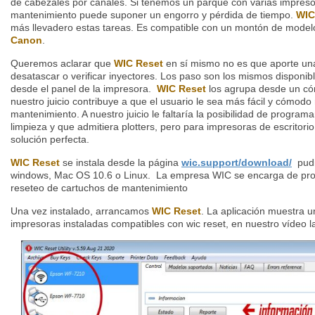
de cabezales por canales. Si tenemos un parque con varias impresor
mantenimiento puede suponer un engorro y pérdida de tiempo.
WIC
más llevadero estas tareas. Es compatible con un montón de mode
Canon
.
Queremos aclarar que
WIC Reset
en sí mismo no es que aporte una 
desatascar o verificar inyectores. Los paso son los mismos disponible
desde el panel de la impresora.
WIC Reset
los agrupa desde un cóm
nuestro juicio contribuye a que el usuario le sea más fácil y cómodo 
mantenimiento. A nuestro juicio le faltaría la posibilidad de progra
limpieza y que admitiera plotters, pero para impresoras de escritor
solución perfecta.
WIC Reset
se instala desde la página
wic.support/download/
pudie
windows, Mac OS 10.6 o Linux. La empresa WIC se encarga de prov
reseteo de cartuchos de mantenimiento
Una vez instalado, arrancamos
WIC Reset
. La aplicación muestra u
impresoras instaladas compatibles con wic reset, en nuestro vídeo 