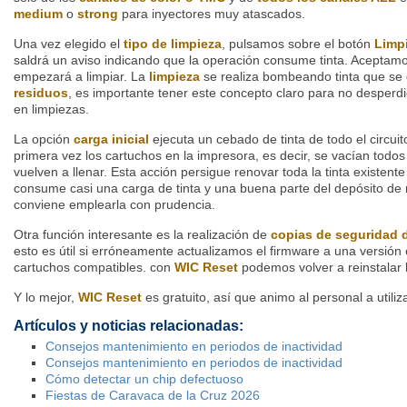
medium
o
strong
para inyectores muy atascados.
Una vez elegido el
tipo de limpieza
, pulsamos sobre el botón
Limpi
saldrá un aviso indicando que la operación consume tinta. Aceptamo
empezará a limpiar. La
limpieza
se realiza bombeando tinta que se
residuos
, es importante tener este concepto claro para no desperdi
en limpiezas.
La opción
carga inicial
ejecuta un cebado de tinta de todo el circui
primera vez los cartuchos en la impresora, es decir, se vacían todos
vuelven a llenar. Esta acción persigue renovar toda la tinta existent
consume casi una carga de tinta y una buena parte del depósito de
conviene emplearla con prudencia.
Otra función interesante es la realización de
copias de seguridad d
esto es útil si erróneamente actualizamos el firmware a una versión 
cartuchos compatibles. con
WIC Reset
podemos volver a reinstalar l
Y lo mejor,
WIC Reset
es gratuito, así que animo al personal a utiliza
Artículos y noticias relacionadas:
Consejos mantenimiento en periodos de inactividad
Consejos mantenimiento en periodos de inactividad
Cómo detectar un chip defectuoso
Fiestas de Caravaca de la Cruz 2026