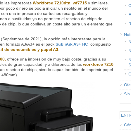
do las impresoras
Workforce 7210dtn
,
wf7715
y similares.
C
por poco dinero se podía iniciar un neófito en el mundo del
 con una impresora de cartuchos recargables y
E
en a sustituirlas ya no permiten el reseteo de chips de
R
de chip, lo que conlleva un coste alto para un elemento que
.
Not
 (Septiembre de 2021), la opción más interesante para la
N
o en formato A3/A3+ es el pack
SubliArk A3+ HC
compuesto
kit de consumibles y papel A3
.
N
00,
ofrece una impresión de muy bajo coste, gracias a su
N
bles de gran capacidad, y a diferencia de las
workforce 7210
S
tan reseteo de chips, siendo capaz también de imprimir papel
O
 x 480mm).
Ofe
Sin
ENT
Cóm