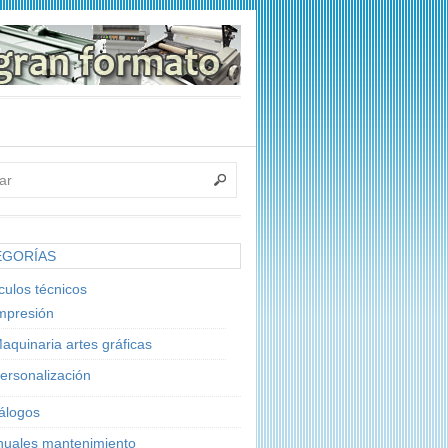
EGORÍAS
ículos técnicos
mpresión
aquinaria artes gráficas
ersonalización
álogos
uales mantenimiento