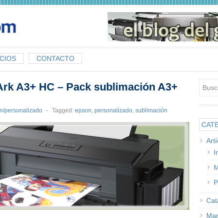
CIOS
CONTACTO
Ark A3+ HC – Pack sublimación A3+
ón/personalizado
-
Tagged:
epson
,
personalizado
,
sublimación
CAT
Art
I
M
P
Cat
Man