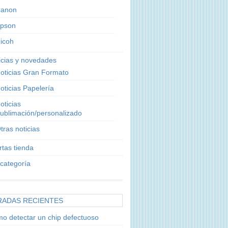
anon
pson
icoh
icias y novedades
oticias Gran Formato
oticias Papelería
oticias
ublimación/personalizado
tras noticias
rtas tienda
 categoría
RADAS RECIENTES
o detectar un chip defectuoso