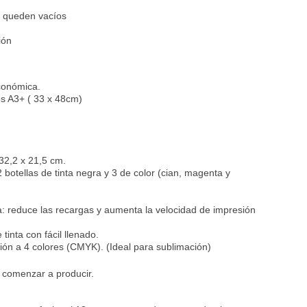
ta queden vacíos
ión
conómica.
s A3+ ( 33 x 48cm)
32,2 x 21,5 cm.
 botellas de tinta negra y 3 de color (cian, magenta y
a: reduce las recargas y aumenta la velocidad de impresión
tinta con fácil llenado.
ión a 4 colores (CMYK). (Ideal para sublimación)
a comenzar a producir.