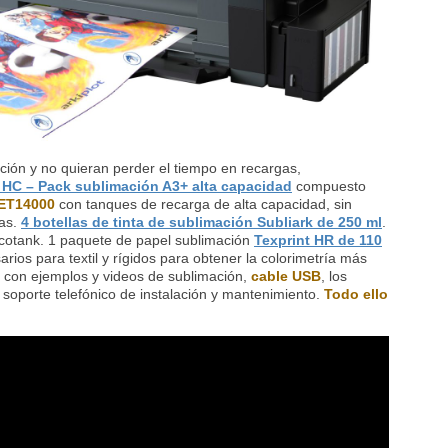
ción y no quieran perder el tiempo en recargas,
 HC – Pack sublimación A3+ alta capacidad
compuesto
ET14000
con tanques de recarga de alta capacidad, sin
ias.
4 botellas de tinta de sublimación Subliark de 250 ml
.
otank. 1 paquete de papel sublimación
Texprint HR de 110
ios para textil y rígidos para obtener la colorimetría más
con ejemplos y videos de sublimación,
cable USB
, los
 soporte telefónico de instalación y mantenimiento.
Todo ello