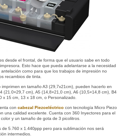
es desde el frontal, de forma que el usuario sabe en todo
a impresora. Esto hace que pueda adelantarse a la necesidad
e antelación como para que los trabajos de impresión no
s recambios de tinta.
o imprimen en tamaño A3 (29,7x21cm), pueden hacerlo en
A4 (21.0×29,7 cm), A5 (14,8×21,0 cm), A6 (10,5×14,8 cm), B4
0 x 15 cm, 13 x 18 cm, o Personalizado.
uenta con
cabezal Piezoeléctrico
con tecnología Micro Piezo
on una calidad excelente. Cuenta con 360 Inyectores para el
color y un tamaño de gota de 3 picolitros.
s de 5.760 x 1.440ppp pero para sublimación nos será
ción intermedios.