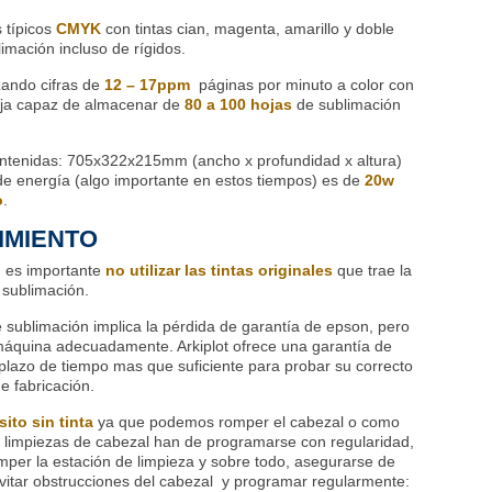
s típicos
CMYK
con tintas cian, magenta, amarillo y doble
imación incluso de rígidos.
zando cifras de
12 – 17ppm
páginas por minuto a color con
eja capaz de almacenar de
80 a 100 hojas
de sublimación
ntenidas: 705x322x215mm (ancho x profundidad x altura)
e energía (algo importante en estos tiempos) es de
20w
o
.
IMIENTO
, es importante
no utilizar las tintas originales
que trae la
 sublimación.
e sublimación implica la pérdida de garantía de epson, pero
 máquina adecuadamente. Arkiplot ofrece una garantía de
plazo de tiempo mas que suficiente para probar su correcto
e fabricación.
ito sin tinta
ya que podemos romper el cabezal o como
as limpiezas de cabezal han de programarse con regularidad,
per la estación de limpieza y sobre todo, asegurarse de
vitar obstrucciones del cabezal y programar regularmente: