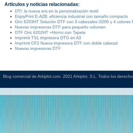
Artículos y noticias relacionadas:
DTI: la nueva era en la personalización textil
EnjoyPrint E-A2B: eficiencia industrial con tamaño compacto
Oric 6203HT Solución DTF con 3 cabezales i3200 y 4 colores f
Nuevas impresoras DTF para pequeño volumen
DTF Oric 6202HT +Horno con Tapete
Imprimit TS1 impresora DTG en A3
Imprimit CF2 Nueva impresora DTF con doble cabezal
Nuevas impresoras DTF
Blog comercial de Arkiplot.com. 2021 Arkiplot, S.L. Todos los derech