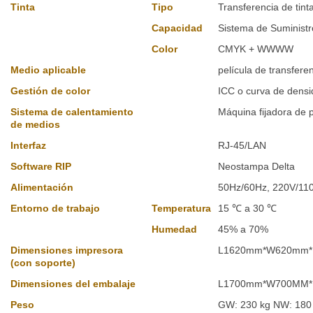
Tinta
Tipo
Transferencia de tin
Capacidad
Sistema de Suministr
Color
CMYK + WWWW
Medio aplicable
película de transfere
Gestión de color
ICC o curva de dens
Sistema de calentamiento
Máquina fijadora de p
de medios
Interfaz
RJ-45/LAN
Software RIP
Neostampa Delta
Alimentación
50Hz/60Hz, 220V/11
Entorno de trabajo
Temperatura
15 ℃ a 30 ℃
Humedad
45% a 70%
Dimensiones impresora
L1620mm*W620mm
(con soporte)
Dimensiones del embalaje
L1700mm*W700MM
Peso
GW: 230 kg NW: 180