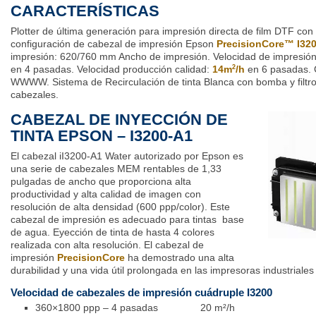
CARACTERÍSTICAS
Plotter
de última generación para impresión directa de film DTF con
configuración de cabezal de impresión
Epson
PrecisionCore
™ I32
impresión: 620/760 mm Ancho de impresión. Velocidad de impresi
en 4 pasadas. Velocidad producción calidad:
14m
/h
en 6 pasadas. 
2
WWWW
. Sistema de
Recirculación
de tinta Blanca con bomba y filtr
cabezales.
CABEZAL DE INYECCIÓN DE
TINTA EPSON – I3200-A1
El cabezal iI3200-A1 Water autorizado por Epson es
una serie de cabezales MEM rentables de 1,33
pulgadas de ancho que proporciona alta
productividad y alta calidad de imagen con
resolución de alta densidad (600 ppp/color). Este
cabezal de impresión es adecuado para tintas base
de agua. Eyección de tinta de hasta 4 colores
realizada con alta resolución. El cabezal de
impresión
PrecisionCore
ha demostrado una alta
durabilidad y una vida útil prolongada en las impresoras industriale
Velocidad de cabezales de impresión cuádruple I3200
360×1800 ppp – 4 pasadas 20 m²/h