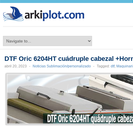
arkiplot.com
DTF Oric 6204HT cuádruple cabezal +Hor
abril 20, 2023
-
Noticias Sublimación/personalizado
-
Tagged:
dtf
,
Maquinari