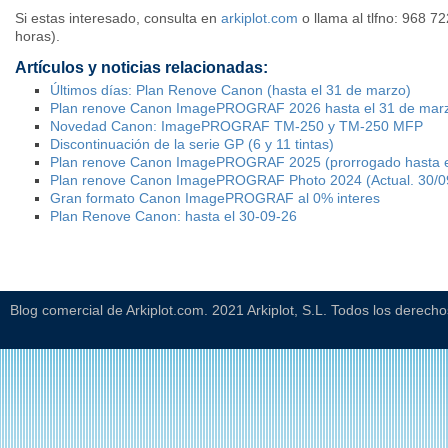
Si estas interesado, consulta en
arkiplot.com
o llama al tlfno: 968 7
horas).
Artículos y noticias relacionadas:
Últimos días: Plan Renove Canon (hasta el 31 de marzo)
Plan renove Canon ImagePROGRAF 2026 hasta el 31 de mar
Novedad Canon: ImagePROGRAF TM-250 y TM-250 MFP
Discontinuación de la serie GP (6 y 11 tintas)
Plan renove Canon ImagePROGRAF 2025 (prorrogado hasta e
Plan renove Canon ImagePROGRAF Photo 2024 (Actual. 30/0
Gran formato Canon ImagePROGRAF al 0% interes
Plan Renove Canon: hasta el 30-09-26
Blog comercial de Arkiplot.com. 2021 Arkiplot, S.L. Todos los derech