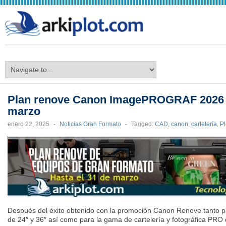
arkiplot.com
Plan renove Canon ImagePROGRAF 2026 h
marzo
enero 22, 2025
-
Noticias Gran Formato
-
Tagged:
CAD
,
canon
,
cartelería
,
Pl
Después del éxito obtenido con la promoción Canon Renove tanto 
de 24″ y 36″ así como para la gama de cartelería y fotográfica PRO