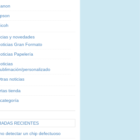
anon
pson
icoh
icias y novedades
oticias Gran Formato
oticias Papelería
oticias
ublimación/personalizado
tras noticias
rtas tienda
 categoría
RADAS RECIENTES
o detectar un chip defectuoso