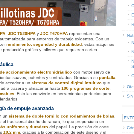
C
E
R
HPA
,
JDC T520HPA
y
JDC T670HPA
representan una
Not
e automatizada para entornos de trabajo exigentes. Con un
N
ecer
rendimiento, seguridad y durabilidad
, estas máquinas
e producción gráfica y talleres que requieren cortes
N
N
áulica
S
de accionamiento electrohidráulico
con motor servo de
O
ientos suaves, potentes y controlados. Gracias a su
pantalla
ede acceder a un
sistema de control digital intuitivo
que
Ofe
cuadra trasera y almacenar hasta
100 programas de corte
,
amables
. Esto las convierte en herramientas perfectas para
Sin
alendarios.
gía de empuje avanzada
an un
sistema de doble tornillo con rodamientos de bolas
,
ENT
 el tradicional diseño de ranura, lo que proporciona un
ás uniforme y duradero
del papel. La precisión de corte
Cóm
os
±0,2 mm
, gracias a la combinación de este diseño y el