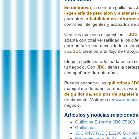
En definitiva
, la serie de guillotinas
J
ingeniería de precisión y sistemas 
para ofrecer
fiabilidad en entornos
controles inteligentes y acabados de 
Con tres opciones disponibles —
JDC
adapta con total versatilidad a los d
para un taller con necesidades están
una
JDC
ideal para tu flujo de trabajo.
Elegir la guillotina adecuada es tan se
tu negocio. Con
JDC
, tienes la certe
acompañarte durante años.
Puedes encontrar las
guillotinas JD
manipulado de papel en nuestra web
de guillotina, equipos de papelería
rendimiento. Visítanos en
www.arkiplo
negocio.
Artículos y noticias relacionada
Guillotina Eléctrica JDC E5208
Guillotinas
JDC R490T/JDC E5208 Guillotin
Mantenimiento de Guillotinas: E