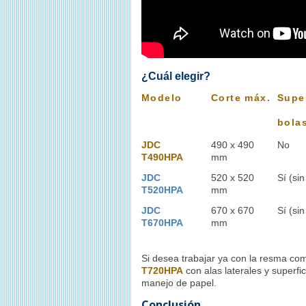
¿Cuál elegir?
Modelo
Corte máx.
Supe
bola
JDC
490 x 490
No
T490HPA
mm
JDC
520 x 520
Sí (si
T520HPA
mm
JDC
670 x 670
Sí (si
T670HPA
mm
Si desea trabajar ya con la resma co
T720HPA
con alas laterales y superfic
manejo de papel.
Conclusión