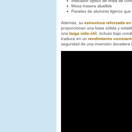
Indicador óptico de línea de cort
Mesa trasera abatible
Paneles de aluminio ligeros que
Además, su
estructura reforzada e
proporcionan una base sólida y estab
una
larga vida útil
, incluso bajo cond
traduce en un
rendimiento constante
seguridad de una inversión duradera y