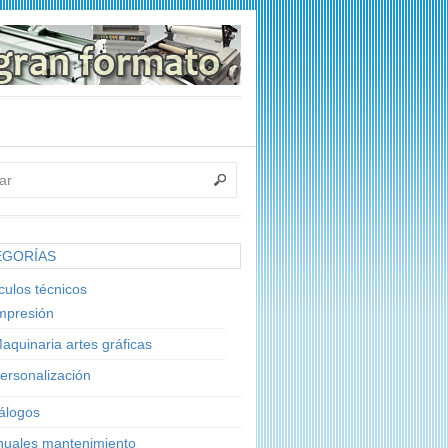
EGORÍAS
ículos técnicos
mpresión
aquinaria artes gráficas
ersonalización
álogos
uales mantenimiento