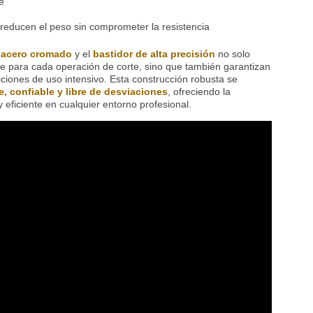
e
 reducen el peso sin comprometer la resistencia
n acero cromado
y el
bastidor de alta precisión
no solo
le para cada operación de corte, sino que también garantizan
iciones de uso intensivo. Esta construcción robusta se
, confiable y libre de desviaciones
, ofreciendo la
 eficiente en cualquier entorno profesional.