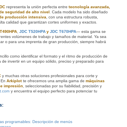
DC
representa la unión perfecta entre
tecnología avanzada,
de seguridad de alto nivel
. Cada modelo ha sido diseñado
 de producción intensiva
, con una estructura robusta,
alta calidad que garantizan cortes uniformes y exactos.
 T490HPA
,
JDC T520HPA
y
JDC T670HPA
— esta gama se
iferentes volúmenes de trabajo y tamaños de material. Ya sea
dar o para una imprenta de gran producción, siempre habrá
ncillo como identificar el formato y el ritmo de producción de
za de invertir en un equipo sólido, preciso y preparado para
C
y muchas otras soluciones profesionales para corte y
. En
Arkiplot
te ofrecemos una amplia gama de
máquinas
 e impresión
, seleccionadas por su fiabilidad, precisión y
t.com
y encuentra el equipo perfecto para potenciar tu
s:
as programables: Descripción de menús
ngrase