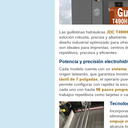
Las guillotinas hidráulicas
JDC T490
solución robusta, precisa y altament
diseño industrial optimizado para ofr
son ideales para imprentas, centros d
repetitivos, precisos y eficientes.
Potencia y precisión electrohidr
Cada modelo cuenta con un
sistema 
origen taiwanés, que garantiza movim
táctil de 7 pulgadas
, el operario pu
permite configurar con rapidez la es
cada uno con hasta
96 pasos progr
trabajos repetitivos como tarjetas o c
Tecnolo
Incorpor
eliminando
empuje m
alcanza l