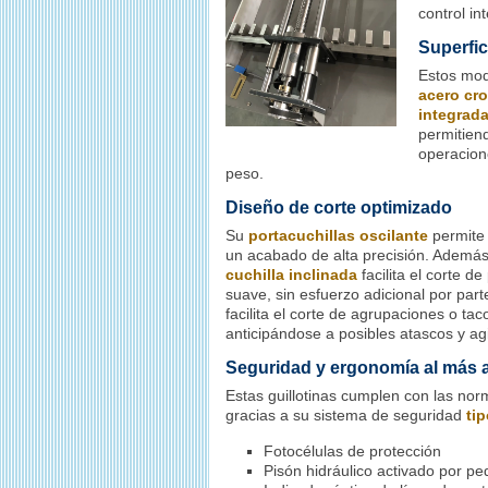
control in
Superfic
Estos mod
acero cr
integrad
permitien
operacion
peso.
Diseño de corte optimizado
Su
portacuchillas oscilante
permite 
un acabado de alta precisión. Además
cuchilla inclinada
facilita el corte 
suave, sin esfuerzo adicional por par
facilita el corte de agrupaciones o ta
anticipándose a posibles atascos y ag
Seguridad y ergonomía al más al
Estas guillotinas cumplen con las no
gracias a su sistema de seguridad
tip
Fotocélulas de protección
Pisón hidráulico activado por pe