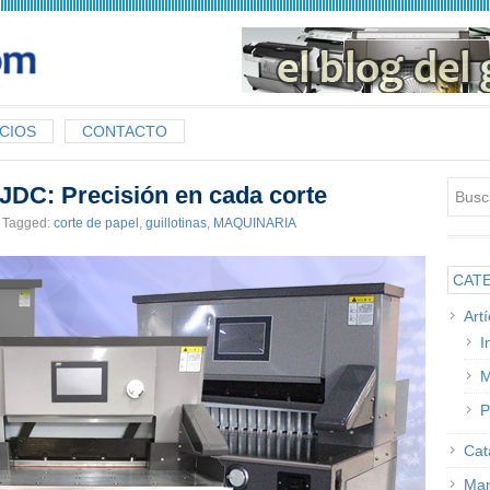
CIOS
CONTACTO
 JDC: Precisión en cada corte
Tagged:
corte de papel
,
guillotinas
,
MAQUINARIA
CAT
Art
I
M
P
Cat
Man