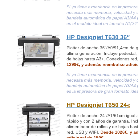
Si ya tiene experiencia en impresora
necesita más memoria, velocidad y 
bandeja automática de papel A3/A4 ju
es el modelo ideal en tamaño A1(24″
HP Designjet T630 36″
Plotter de ancho 36″/A0/91,4cm de 
última generación. Incluye pedestal, 
de hojas hasta A3+. Conexiones red
1299€, y además reembolso adici
Si ya tiene experiencia en impresora
necesita más memoria, velocidad y 
bandeja automática de papel A3/A4 ju
es la impresora de gran formato idea
HP Designjet T650 24
«
Plotter de ancho 24″/A1/61cm igual
rápido y con 2 años de garantía. Inc
alimentador de rollos y de hojas ha
red, USB y WIFI.
Desde 1026€, y a
adicional de
150€
.