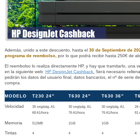
Además, unido a este descuento, hasta el
30 de Septiembre de 20
programa de reembolso,
por lo que podrá recibir hasta 250€ de a
El reembolso lo realiza directamente HP, y hay que tramitarlo, una v
en la siguiente web:
HP DesignJet Cashback
.
Será necesario rellena
pedirán los datos del usuario final, datos bancarios, el nº de serie d
compra.
MODELO
T230 24″
T630 24″
T630 36″
T
Velocidad
35 seg/pág. A1.
30 seg/pág. A1.
30 seg/pág. A1.
26 
68 A1/hora
76 A1/hora
76 A1/hora
81 
Memoria
512MB
1GB
1GB
1G
Tintas
4
4
4
4