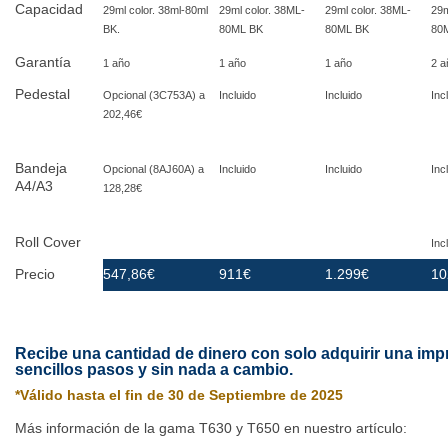
Capacidad
29ml color. 38ml-80ml
29ml color. 38ML-
29ml color. 38ML-
29m
BK.
80ML BK
80ML BK
80
Garantía
1 año
1 año
1 año
2 a
Pedestal
Opcional (3C753A) a
Incluido
Incluido
Inc
202,46€
Bandeja
Opcional (8AJ60A) a
Incluido
Incluido
Inc
A4/A3
128,28€
Roll Cover
Inc
Precio
547,86€
911€
1.299€
10
Recibe una cantidad de dinero con solo adquirir una imp
sencillos pasos y sin nada a cambio.
*Válido hasta el fin de 30 de Septiembre de 2025
Más información de la gama T630 y T650 en nuestro artículo: