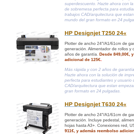
superdescuento. Hazte ahora con la 
de sobremesa perfecta para estudia
trabajos CAD/arquitectura que esta
mundo del gran formato en 24 pulga
HP Designjet T250 24
«
Plotter de ancho 24″/A1/61cm de ga
generación. Alimentador de rollos y 
años de garantía.
Desde 849,00€, 
adicional de 125€
.
Más rápida y con 2 años de garantía
Hazte ahora con la solución de imp
perfecta para estudiantes y usuario 
CAD/arquitectura que estan empeza
gran formato en 24 pulgadas.
HP Designjet T630 24
«
Plotter de ancho 24″/A1/61cm de ga
generación. Incluye pedestal, alimen
hojas hasta A3+. Conexiones red, U
911€, y además reembolso adicio