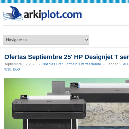
arkiplot.com
Ofertas Septiembre 25′ HP Designjet T ser
septiembre 16, 2025
-
Noticias Gran Formato
,
Ofertas tienda
-
Tagged:
CAD
t630
,
t650