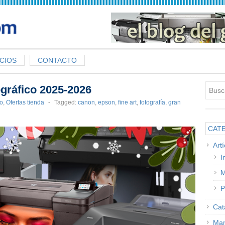
CIOS
CONTACTO
ográfico 2025-2026
to
,
Ofertas tienda
-
Tagged:
canon
,
epson
,
fine art
,
fotografía
,
gran
CAT
Art
I
M
P
Cat
Man