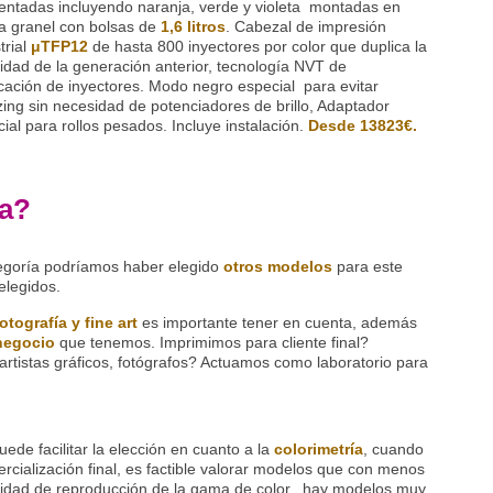
entadas incluyendo naranja, verde y violeta montadas en
a granel con bolsas de
1,6 litros
. Cabezal de impresión
trial
μTFP12
de hasta 800 inyectores por color que duplica la
idad de la generación anterior, tecnología NVT de
icación de inyectores. Modo negro especial para evitar
ing sin necesidad de potenciadores de brillo, Adaptador
ial para rollos pesados. Incluye instalación.
Desde 13823€.
ya?
egoría podríamos haber elegido
otros modelos
para este
elegidos.
otografía y fine art
es importante tener en cuenta, además
negocio
que tenemos. Imprimimos para cliente final?
artistas gráficos, fotógrafos? Actuamos como laboratorio para
ede facilitar la elección en cuanto a la
colorimetría
, cuando
ercialización final, es factible valorar modelos que con menos
alidad de reproducción de la gama de color, hay modelos muy