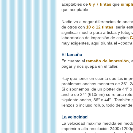
aceptables de
6 y 7 tintas
que
simpl
que aceptable.
Nadie va a negar diferencias de anch
de otros con
10 o 12 tintas
, sería es
significar mucho para artistas y fotóg
laboratorios de impresión de copias
G
muy exigentes, aquí triunfa el «
contra
El tamaño
En cuanto al
tamaño de impresión
, 
pagar y nos quepa en el taller,
Hay que tener en cuenta que las impr
problemas anchos menores de 36″, 24″
Si disponemos de un plotter de 44″ o
ancho de 24″ (610mm) sufre una rotur
siguiente ancho, 36″ o 44″. También 
lienzos o incluso rollup, todo depend
La velocidad
La velocidad máxima medida en modo 
imprimir a alta resolución 2400x1200