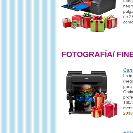
fotog
negro
pulga
de 25
como
FOTOGRAFÍA/ FINE
Can
La i
(negr
para 
Optim
prof
160/3
memo
203
Eps