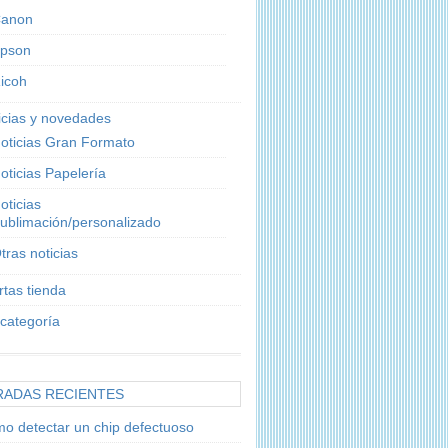
anon
pson
icoh
icias y novedades
oticias Gran Formato
oticias Papelería
oticias
ublimación/personalizado
tras noticias
rtas tienda
 categoría
RADAS RECIENTES
o detectar un chip defectuoso