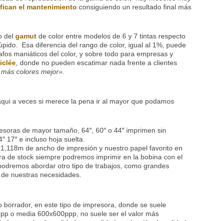
ifican el mantenimiento
consiguiendo un resultado final más
o del
gamut
de color entre modelos de 6 y 7 tintas respecto
túpido. Esa diferencia del rango de color, igual al 1%, puede
rafos maniáticos del color, y sobre todo para empresas y
iclée
, donde no pueden escatimar nada frente a clientes
 más colores mejor»
.
aqui a veces si merece la pena ir al mayor que podamos
esoras de mayor tamaño, 64″, 60″ o 44″ imprimen sin
 17″ e incluso hoja suelta.
 1,118m de ancho de impresión y nuestro papel favorito en
a de stock siempre podremos imprimir en la bobina con el
podremos abordar otro tipo de trabajos, como grandes
e de nuestras necesidades.
borrador, en este tipo de impresora, donde se suele
ppp o media 600x600ppp, no suele ser el valor más