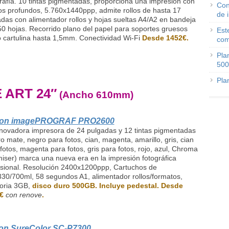
rafía. 10 tintas pigmentadas, proporciona una impresión con
Con
s profundos, 5.760x1440ppp, admite rollos de hasta 17
de 
das con alimentador rollos y hojas sueltas A4/A2 en bandeja
0 hojas. Recorrido plano del papel para soportes gruesos
Est
 cartulina hasta 1,5mm. Conectividad Wi-Fi
Desde 1452€.
com
Pla
500
Pla
 ART 24″
(Ancho 610mm)
on imagePROGRAF PRO2600
nnovadora impresora de 24 pulgadas y 12 tintas pigmentadas
o mate, negro para fotos, cian, magenta, amarillo, gris, cian
fotos, magenta para fotos, gris para fotos, rojo, azul, Chroma
iser) marca una nueva era en la impresión fotográfica
esional. Resolución 2400x1200ppp, Cartuchos de
30/700ml, 58 segundos A1, alimentador rollos/formatos,
ria 3GB,
disco duro 500GB. Incluye pedestal. Desde
8€
con renove
.
on SureColor SC-P7300