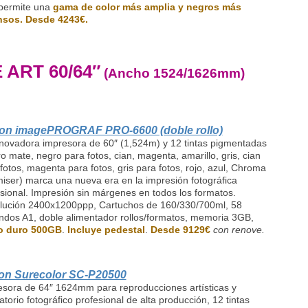
permite una
gama de color más amplia y negros más
nsos.
Desde 4243€.
 ART 60/64″
(Ancho 1524/1626mm)
on imagePROGRAF PRO-6600 (doble rollo)
novadora impresora de 60″ (1,524m) y 12 tintas pigmentadas
o mate, negro para fotos, cian, magenta, amarillo, gris, cian
fotos, magenta para fotos, gris para fotos, rojo, azul, Chroma
iser) marca una nueva era en la impresión fotográfica
sional. Impresión sin márgenes en todos los formatos.
lución 2400x1200ppp, Cartuchos de 160/330/700ml, 58
dos A1, doble alimentador rollos/formatos, memoria 3GB,
o duro 500GB
.
Incluye pedestal
.
Desde 9129€
con renove.
on Surecolor SC-P20500
esora de 64″ 1624mm para reproducciones artísticas y
atorio fotográfico profesional de alta producción, 12 tintas