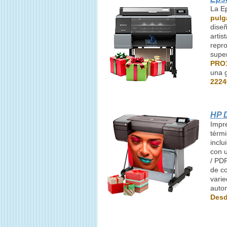
La E
pulg
diseñ
artis
repro
super
PRO1
una 
2224
HP D
Impre
térmi
inclu
con 
/ PD
de co
varie
autom
Desd