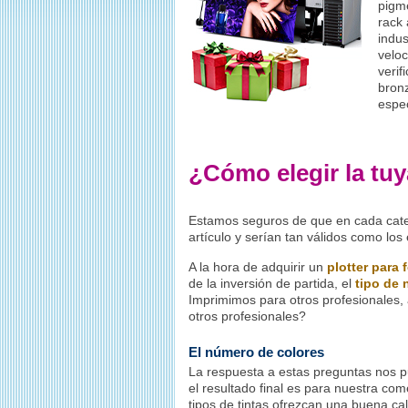
pigm
rack 
indus
veloc
verif
bronz
espec
¿Cómo elegir la tu
Estamos seguros de que en cada cat
artículo y serían tan válidos como los 
A la hora de adquirir un
plotter para f
de la inversión de partida, el
tipo de 
Imprimimos para otros profesionales, 
otros profesionales?
El número de colores
La respuesta a estas preguntas nos pu
el resultado final es para nuestra com
tipos de tintas ofrezcan una buena c