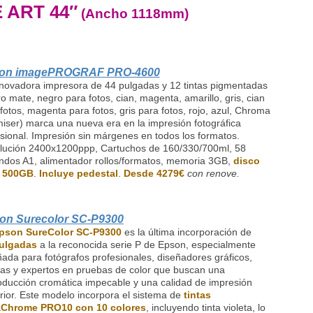
 ART 44″
(Ancho 1118mm)
on imagePROGRAF PRO-4600
nnovadora impresora de 44 pulgadas y 12 tintas pigmentadas
o mate, negro para fotos, cian, magenta, amarillo, gris, cian
fotos, magenta para fotos, gris para fotos, rojo, azul, Chroma
iser) marca una nueva era en la impresión fotográfica
sional. Impresión sin márgenes en todos los formatos.
lución 2400x1200ppp, Cartuchos de 160/330/700ml, 58
ndos A1, alimentador rollos/formatos, memoria 3GB,
disco
 500GB
.
Incluye pedestal
.
Desde 4279€
con renove.
on Surecolor SC-P9300
pson SureColor SC-P9300
es la última incorporación de
ulgadas
a la reconocida serie P de Epson, especialmente
ñada para fotógrafos profesionales, diseñadores gráficos,
stas y expertos en pruebas de color que buscan una
oducción cromática impecable y una calidad de impresión
rior. Este modelo incorpora el sistema de
tintas
aChrome PRO10 con 10 colores
, incluyendo tinta violeta, lo