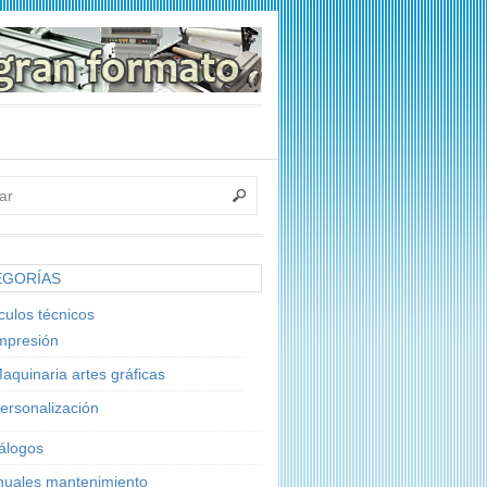
EGORÍAS
ículos técnicos
mpresión
aquinaria artes gráficas
ersonalización
álogos
uales mantenimiento