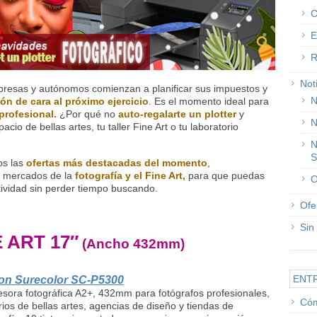
C
E
R
Not
resas y autónomos comienzan a planificar sus impuestos y
N
ón de cara al próximo ejercicio
. Es el momento ideal para
profesional.
¿Por qué no
auto-regalarte un plotter
y
N
acio de bellas artes, tu taller Fine Art o tu laboratorio
N
S
os las
ofertas más destacadas del momento
,
s mercados de la
fotografía y el Fine Art,
para que puedas
O
atividad sin perder tiempo buscando.
Ofe
Sin
 ART 17″
(Ancho 432mm)
ENT
on Surecolor SC-P5300
sora fotográfica A2+, 432mm para fotógrafos profesionales,
Cóm
ios de bellas artes, agencias de diseño y tiendas de