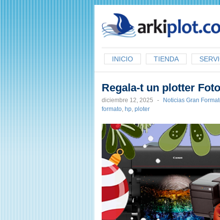
arkiplot.com
INICIO
TIENDA
SERVI
Regala-t un plotter Fot
diciembre 12, 2025
-
Noticias Gran Forma
formato
,
hp
,
ploter