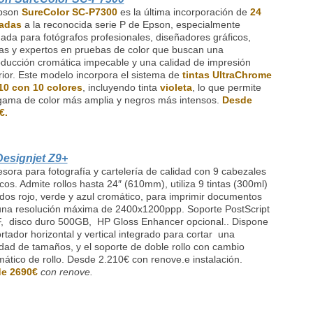
pson
SureColor SC-P7300
es la última incorporación de
24
adas
a la reconocida serie P de Epson, especialmente
ada para fotógrafos profesionales, diseñadores gráficos,
tas y expertos en pruebas de color que buscan una
ducción cromática impecable y una calidad de impresión
ior. Este modelo incorpora el sistema de
tintas UltraChrome
0 con 10 colores
, incluyendo tinta
violeta
, lo que permite
gama de color más amplia y negros más intensos.
Desde
€.
esignjet Z9+
sora para fotografía y cartelería de calidad con 9 cabezales
cos. Admite rollos hasta 24″ (610mm), utiliza 9 tintas (300ml)
idos rojo, verde y azul cromático, para imprimir documentos
una resolución máxima de 2400x1200ppp. Soporte PostScript
F, disco duro 500GB, HP Gloss Enhancer opcional.. Dispone
rtador horizontal y vertical integrado para cortar una
dad de tamaños, y el soporte de doble rollo con cambio
ático de rollo. Desde 2.210€ con renove.e instalación.
e 2690€
con renove.