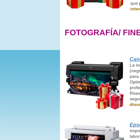
que 
inte
FOTOGRAFÍA/ FINE
Can
La in
(negr
para 
Optim
profe
Reso
segun
disc
Eps
Impr
labor