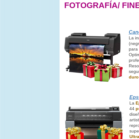
FOTOGRAFÍA/ FINE
Can
La i
(negr
para 
Optim
profe
Reso
segu
duro
Eps
La
E
44
p
dise
arti
repr
supe
Ultr