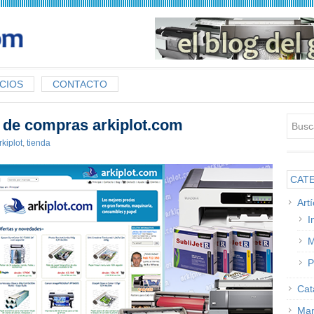
CIOS
CONTACTO
l de compras arkiplot.com
rkiplot
,
tienda
CAT
Art
I
M
P
Cat
Man