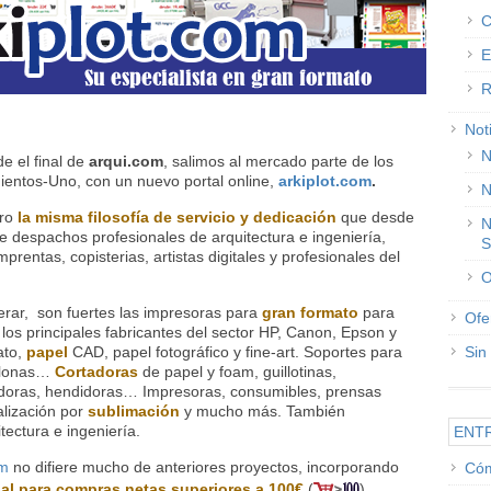
C
E
R
Not
N
e el final de
arqui.com
, salimos al mercado parte de los
ientos-Uno, con un nuevo portal online,
arkiplot.com
.
N
ero
la misma filosofía de servicio y dedicación
que desde
N
 de despachos profesionales de arquitectura e ingeniería,
S
prentas, copisterias, artistas digitales y profesionales del
O
erar, son fuertes las impresoras para
gran formato
para
Ofe
 los principales fabricantes del sector HP, Canon, Epson y
ato,
papel
CAD, papel fotográfico y fine-art. Soportes para
Sin
s, lonas…
Cortadoras
de papel y foam, guillotinas,
doras, hendidoras… Impresoras, consumibles, prensas
alización por
sublimación
y mucho más. También
tectura e ingeniería.
ENT
om
no difiere mucho de anteriores proyectos, incorporando
Cóm
ial para compras netas superiores a 100€
(
),