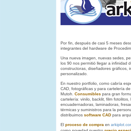
Por fin, después de casi 5 meses desd
integrantes del hardware de Procedim
Una nueva imagen, nuevas sedes, p
los 90 nos permitió llegar a infinidad
constructoras, diseñadores gráficos, im
personalizado.
En nuestro portfolio, como cabría esp
CAD, fotográficas y para cartelería de
Mutoh.
Consumibles
para gran form
cartelería: vinilo, backlit, film fotolito
encuadernadoras, laminadoras, fresa
térmicas y suministros para la person
distribuimos
software CAD
para arqui
El
proceso de compra
en
arkiplot.c
como novedad nuestro
precio espec