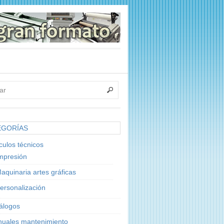
EGORÍAS
ículos técnicos
mpresión
aquinaria artes gráficas
ersonalización
álogos
uales mantenimiento