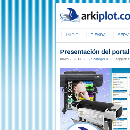
arkiplot.com
INICIO
TIENDA
SERVI
Presentación del porta
mayo 7, 2014
-
Sin categoría
-
Tagged:
a