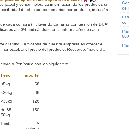
Con
e papel y consumibles. La información de los productos sí
de 
osibilidad de efectuar comentarios por producto, inclusión
Est
com
nal de cada compra (incluyendo Canarias con gestión de DUA).
ficados al 50%, indicándose en la información de cada
Pla
500
e gratuito. La filosofía de nuestra empresa es ofrecer el
Pla
in menoscabar el precio del producto. Recuerde: “nadie da
envío a Península son los siguientes:
Peso
Importe
<5kg
5€
<20kg
8€
<35kg
12€
de 35-
15€
50kg
Resto
A
valorar