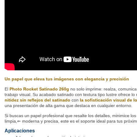
Un papel que eleva tus imágenes con elegancia y precisión
El
Photo Rocket Satinado 260g
no solo imprime: realza, comunica 
trabajo visual. Su acabado satinado con textura tipo lustre ofrece
nitidez sin reflejos del satinado
con
la sofisticación visual de l
una presentación de alta gama que destaca en cualquier entorno.
Si buscas un papel profesional que resalte los detalles, minimice los 
limpia,⇐ moderna y precisa, este es el soporte ideal para tus próxi
Aplicaciones