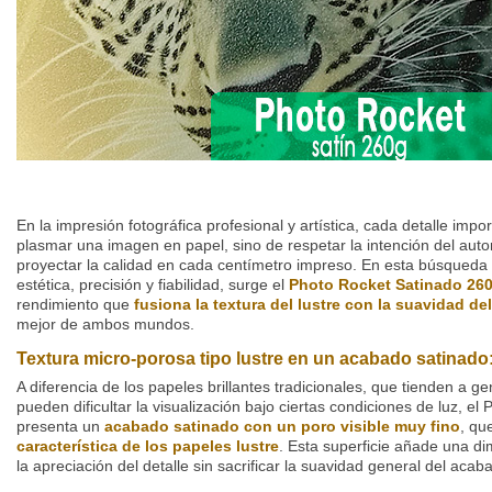
En la impresión fotográfica profesional y artística, cada detalle imp
plasmar una imagen en papel, sino de respetar la intención del auto
proyectar la calidad en cada centímetro impreso. En esta búsqueda
estética, precisión y fiabilidad, surge el
Photo Rocket Satinado 26
rendimiento que
fusiona la textura del lustre con la suavidad de
mejor de ambos mundos.
Textura micro-porosa tipo lustre en un acabado satinado: 
A diferencia de los papeles brillantes tradicionales, que tienden a ge
pueden dificultar la visualización bajo ciertas condiciones de luz, e
presenta un
acabado satinado con un poro visible muy fino
, qu
característica de los papeles lustre
. Esta superficie añade una di
la apreciación del detalle sin sacrificar la suavidad general del acab