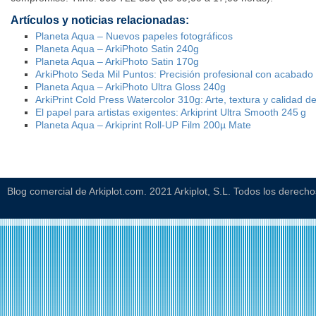
Artículos y noticias relacionadas:
Planeta Aqua – Nuevos papeles fotográficos
Planeta Aqua – ArkiPhoto Satin 240g
Planeta Aqua – ArkiPhoto Satin 170g
ArkiPhoto Seda Mil Puntos: Precisión profesional con acabado
Planeta Aqua – ArkiPhoto Ultra Gloss 240g
ArkiPrint Cold Press Watercolor 310g: Arte, textura y calidad de
El papel para artistas exigentes: Arkiprint Ultra Smooth 245 g
Planeta Aqua – Arkiprint Roll-UP Film 200µ Mate
Blog comercial de Arkiplot.com. 2021 Arkiplot, S.L. Todos los derech