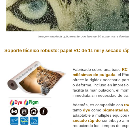
Imagen ampliada ópticamente con lupa de 20 aumentos e ilumina
Soporte técnico robusto: papel RC de 11 mil y secado rá
Fabricado sobre una base
RC 
milésimas de pulgada
, el Ph
ofrece la rigidez necesaria par
o deforme, incluso en impresio
facilita la manipulación, el mon
inmediata sin necesidad de tra
Además, es compatible con
to
tanto
dye
como
pigmentadas
adaptable a múltiples equipos 
secado rápido
contribuye a mej
reduciendo los tiempos de es