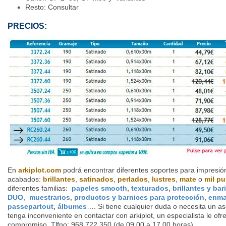
Resto: Consultar
PRECIOS:
En
arkiplot.com
podrá encontrar diferentes soportes para impresión
acabados:
brillantes
,
satinados
,
perlados
,
lustres
,
mate
o
mil p
diferentes familias:
papeles smooth
,
texturados
,
brillantes y bar
DUO,
muestrarios
,
productos y barnices para protección
,
enma
passepartout
,
álbumes
…. Si tiene cualquier duda o necesita un a
tenga inconveniente en contactar con arkiplot, un especialista le of
compromiso. Tlfno: 968 722 350 (de 09,00 a 17,00 horas).