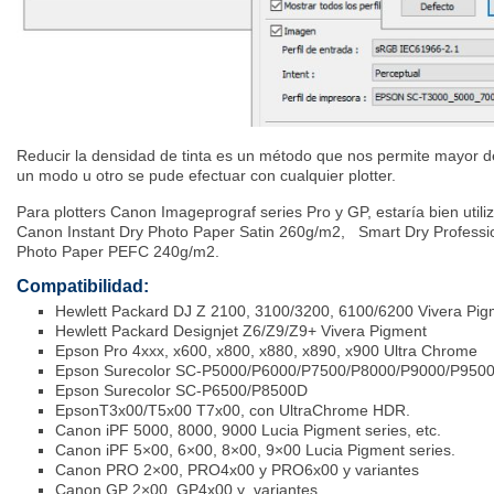
Reducir la densidad de tinta es un método que nos permite mayor def
un modo u otro se pude efectuar con cualquier plotter.
Para plotters Canon Imageprograf series Pro y GP, estaría bien utili
Canon Instant Dry Photo Paper Satin 260g/m2, Smart Dry Professio
Photo Paper PEFC 240g/m2.
Compatibilidad:
Hewlett Packard DJ Z 2100, 3100/3200, 6100/6200 Vivera Pig
Hewlett Packard Designjet Z6/Z9/Z9+ Vivera Pigment
Epson Pro 4xxx, x600, x800, x880, x890, x900 Ultra Chrome
Epson Surecolor SC-P5000/P6000/P7500/P8000/P9000/P9500
Epson Surecolor SC-P6500/P8500D
EpsonT3x00/T5x00 T7x00, con UltraChrome HDR.
Canon iPF 5000, 8000, 9000 Lucia Pigment series, etc.
Canon iPF 5×00, 6×00, 8×00, 9×00 Lucia Pigment series.
Canon PRO 2×00, PRO4x00 y PRO6x00 y variantes
Canon GP 2×00, GP4x00 y variantes