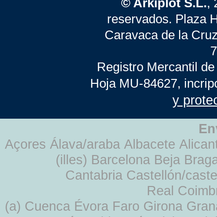
© Arkiplot S.L.
,
reservados. Plaza 
Caravaca de la Cruz
7
Registro Mercantil de
Hoja MU-84627, incrip
y prote
En
Açores Álava/araba Albacete Alicant
(illes) Barcelona Beja Br
Cantabria Castellón/cast
Real Coimb
(a) Cuenca Évora Faro Girona Gra