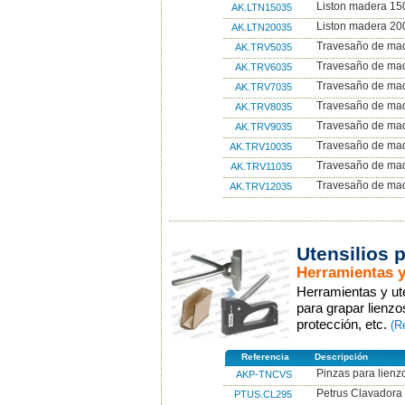
Liston madera 150
AK.LTN15035
Liston madera 200
AK.LTN20035
Travesaño de mad
AK.TRV5035
Travesaño de mad
AK.TRV6035
Travesaño de mad
AK.TRV7035
Travesaño de mad
AK.TRV8035
Travesaño de mad
AK.TRV9035
Travesaño de mad
AK.TRV10035
Travesaño de mad
AK.TRV11035
Travesaño de mad
AK.TRV12035
Utensilios
Herramientas y
Herramientas y ut
para grapar lienzo
protección, etc.
(R
Referencia
Descripción
Pinzas para lienz
AKP-TNCVS
Petrus Clavadora
PTUS.CL295