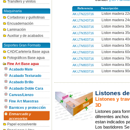
Transfers y vinilos
Referencia
Descripción
Maquinaria
Liston madera 22c
AK.LTN223716
Cortadoras y guillotinas
Liston madera 24c
AK.LTN243716
Encuadernación
Liston madera 30c
AK.LTN303716
Laminación
Liston madera 35c
AK.LTN353716
Auxiliar y de acabados
Liston madera 40c
AK.LTN403716
Soportes Gran Formato
Liston madera 50c
AK.LTN503716
CAD/Cartelería Base agua
Liston madera 60c
AK.LTN603716
Fotográficos Base agua
Liston madera 70c
AK.LTN703716
Fine Art Base agua
Liston madera 80c
AK.LTN803716
Acabado Mate
Liston madera 90c
AK.LTN903716
Acabado Texturado
Acabado Brillo
Acabado Doble Cara
Listones de
Canvas/Lienzo
Listones y tra
Fine Art Muestras
3D
Barnices y protección
Listones para for
Enmarcado y
diferentes anchos 
accesorios
estan indicados p
Papel ecosolvente
Los bastidores Se