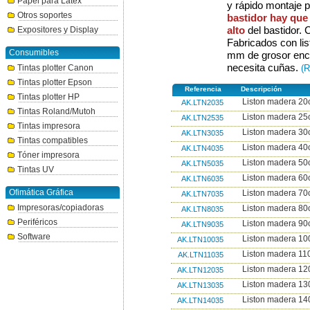
Papel para Látex
y rápido montaje 
Otros soportes
bastidor hay que 
alto
del bastidor. 
Expositores y Display
Fabricados con li
Consumibles
mm de grosor enc
necesita cuñas.
Tintas plotter Canon
(R
Tintas plotter Epson
Referencia
Descripción
Tintas plotter HP
Liston madera 20c
AK.LTN2035
Tintas Roland/Mutoh
Liston madera 25c
AK.LTN2535
Tintas impresora
Liston madera 30c
AK.LTN3035
Tintas compatibles
Liston madera 40c
AK.LTN4035
Tóner impresora
Liston madera 50c
AK.LTN5035
Tintas UV
Liston madera 60c
AK.LTN6035
Ofimática Gráfica
Liston madera 70c
AK.LTN7035
Impresoras/copiadoras
Liston madera 80c
AK.LTN8035
Periféricos
Liston madera 90c
AK.LTN9035
Software
Liston madera 100
AK.LTN10035
Liston madera 110
AK.LTN11035
Liston madera 120
AK.LTN12035
Liston madera 130
AK.LTN13035
Liston madera 140
AK.LTN14035