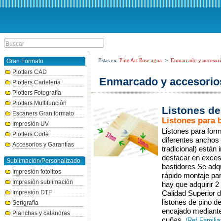
Estas en:
Fine Art Base agua
>
Enmarcado y accesori
Gran Formato
Plotters CAD
Enmarcado y accesorio
Plotters Cartelería
Plotters Fotografía
Plotters Multifunción
Listones de
Escáners Gran formato
Listones para 
Impresión UV
Listones para for
Plotters Corte
diferentes anchos
Accesorios y Garantías
tradicional) están
destacar en exces
Sublimación/Personalizado
bastidores Se adqu
Impresión fotolitos
rápido montaje par
Impresión sublimación
hay que adquirir 2 
Impresión DTF
Calidad Superior 
listones de pino 
Serigrafía
encajado mediante
Planchas y calandras
cuñas.
(Ref Famili