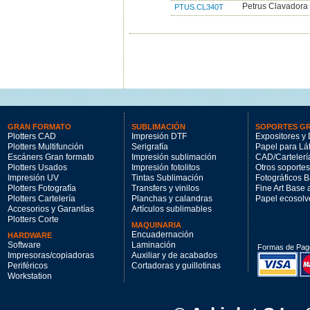
Petrus Clavadora
PTUS.CL340T
GRAN FORMATO
SUBLIMACIÓN
SOPORTES G
Plotters CAD
Impresión DTF
Expositores y 
Plotters Multifunción
Serigrafía
Papel para Lá
Escáners Gran formato
Impresión sublimación
CAD/Cartelerí
Plotters Usados
Impresión fotolitos
Otros soportes
Impresión UV
Tintas Sublimación
Fotográficos 
Plotters Fotografía
Transfers y vinilos
Fine Art Base
Plotters Cartelería
Planchas y calandras
Papel ecosolv
Accesorios y Garantías
Artículos sublimables
Plotters Corte
MAQUINARIA
Encuadernación
HARDWARE
Software
Laminación
Formas de Pag
Impresoras/copiadoras
Auxiliar y de acabados
Periféricos
Cortadoras y guillotinas
Workstation