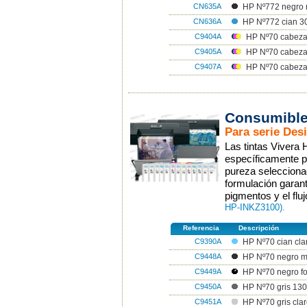
CN635A
HP Nº772 negro 
CN636A
HP Nº772 cian 3
C9404A
HP Nº70 cabeza
C9405A
HP Nº70 cabezal
C9407A
HP Nº70 cabezal 
Consumible
Para serie Desi
Las tintas Vivera
específicamente p
pureza selecciona
formulación garant
pigmentos y el flu
HP-INKZ3100).
Referencia
Descripción
C9390A
HP Nº70 cian cla
C9448A
HP Nº70 negro m
C9449A
HP Nº70 negro fo
C9450A
HP Nº70 gris 130
C9451A
HP Nº70 gris cla