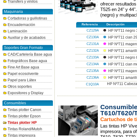
Transfers y vinilos
ofrecer resultados
T525 en 24" y 44"
Maquinaria
(negro) y multipa
Cortadoras y guillotinas
Encuadernación
Referencia
Descripción
CZ129A
HP Nº711 negro 
Laminación
CZ130A
HP Nº711 cian 2
Auxiliar y de acabados
CZ131A
HP Nº711 magent
Soportes Gran Formato
CZ132A
HP Nº711 amarill
CAD/Cartelería Base agua
CZ133A
HP Nº711 negro 
Fotográficos Base agua
CZ134A
HP Nº711 cian mu
Fine Art Base agua
CZ135A
HP Nº711 magent
Papel ecosolvente
CZ136A
HP Nº711 amarill
Papel para Látex
HP Nº711 Cabeza
C1Q10A
Otros soportes
Expositores y Display
Consumibles
Consumible
Tintas plotter Canon
T610/T620/
Tintas plotter Epson
Cartuchos de t
Tintas plotter HP
Las tintas HP Viv
Tintas Roland/Mutoh
impresora, para o
Tintas impresora
T610, T620, T770,