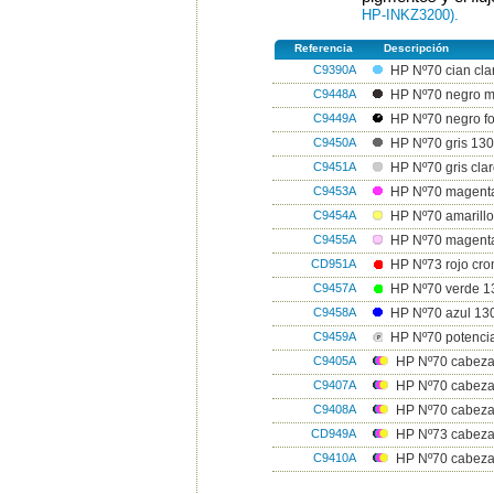
HP-INKZ3200).
Referencia
Descripción
C9390A
HP Nº70 cian cla
C9448A
HP Nº70 negro m
C9449A
HP Nº70 negro fo
C9450A
HP Nº70 gris 130
C9451A
HP Nº70 gris cla
C9453A
HP Nº70 magent
C9454A
HP Nº70 amarillo
C9455A
HP Nº70 magenta
CD951A
HP Nº73 rojo cro
C9457A
HP Nº70 verde 1
C9458A
HP Nº70 azul 13
C9459A
HP Nº70 potencia
C9405A
HP Nº70 cabezal
C9407A
HP Nº70 cabezal 
C9408A
HP Nº70 cabezal
CD949A
HP Nº73 cabezal
C9410A
HP Nº70 cabezal 