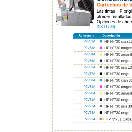
Cartuchos de t
Las tintas HP ori
ofrecer resultado
Opciones de ahorr
INKT1700).
Referencia
Descripción
P2V62A
HP Nº730 cian 1
P2V63A
HP Nº730 magen
P2V64A
HP Nº730 amarill
P2V65A
HP Nº730 negro 
P2V66A
HP Nº730 gris 13
P2V67A
HP Nº730 negro f
P2V68A
HP Nº730 cian 3
P2V69A
HP Nº730 magen
P2V70A
HP Nº730 amarill
P2V71A
HP Nº730 negro 
P2V72A
HP Nº730 gris 30
P2V73A
HP Nº730 negro f
P2V27A
HP Nº731 Cabez