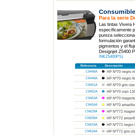
Consumible
Para la serie 
Las tintas Vivera
específicamente p
pureza selecciona
formulación garant
pigmentos y el fluj
Designjet Z5400 P
INKZ5400PS).
Referencia
Descripción
C9448A
HP Nº70 negro m
C9449A
HP Nº70 negro fo
C9451A
HP Nº70 gris cla
C9452A
HP Nº70 cian 13
C9453A
HP Nº70 magent
C9454A
HP Nº70 amarillo
CN629A
HP Nº772 magen
CN630A
HP Nº772 amarill
CN633A
HP Nº772 negro f
CN634A
HP Nº772 gris cl