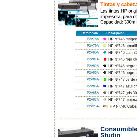
Tintas y cabeza
Las tintas HP ori
impresora, para of
Capacidad: 300ml
Referencia
Descripción
P2V78A
HP Nº746 magen
P2V79A
HP Nº746 amarill
P2V80A
HP Nº746 cian 3
P2V81A
HP Nº746 rojo cr
P2V82A
HP Nº746 negro f
P2V83A
HP Nº746 negro 
P2V84A
HP Nº747 verde 
P2V85A
HP Nº747 azul cr
P2V86A
HP Nº747 gris 30
P2V87A
HP Nº747 mejorad
P2V25A
HP Nº746 Cabez
Consumible
Studio