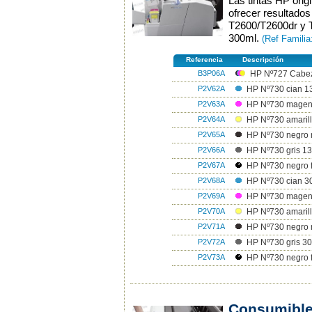
Las tintas HP ori
ofrecer resultado
T2600/T2600dr y T
300ml.
(Ref Famili
Referencia
Descripción
B3P06A
HP Nº727 Cabeza
P2V62A
HP Nº730 cian 1
P2V63A
HP Nº730 magen
P2V64A
HP Nº730 amarill
P2V65A
HP Nº730 negro 
P2V66A
HP Nº730 gris 13
P2V67A
HP Nº730 negro f
P2V68A
HP Nº730 cian 3
P2V69A
HP Nº730 magen
P2V70A
HP Nº730 amarill
P2V71A
HP Nº730 negro 
P2V72A
HP Nº730 gris 30
P2V73A
HP Nº730 negro f
Consumible