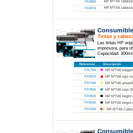
HP Nº744 cabezal
F9J88A
HP Nº744 cabezal
F9J87A
Consumibles
Tintas y cabeza
Las tintas HP ori
impresora, para of
Capacidad: 300ml
Referencia
Descripción
P2V78A
HP Nº746 magen
P2V81A
HP Nº746 rojo cr
P2V79A
HP Nº746 amarill
P2V80A
HP Nº746 cian 3
P2V82A
HP Nº746 negro f
P2V83A
HP Nº746 negro 
P2V25A
HP Nº746 Cabez
Consumible