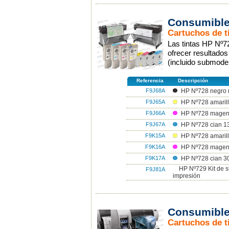
Consumible
Cartuchos de t
Las tintas HP Nº7
ofrecer resultado
(incluido submode
Referencia
Descripción
F9J68A
HP Nº728 negro 
F9J65A
HP Nº728 amarill
F9J66A
HP Nº728 magen
F9J67A
HP Nº728 cian 1
F9K15A
HP Nº728 amarill
F9K16A
HP Nº728 magen
F9K17A
HP Nº728 cian 3
HP Nº729 Kit de s
F9J81A
impresión
Consumible
Cartuchos de t