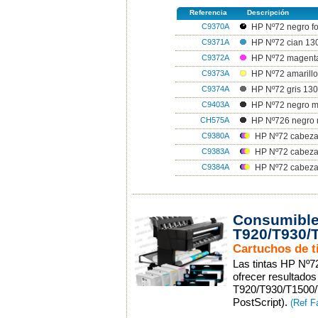
Referencia
Descripción
C9370A
HP Nº72 negro fo
C9371A
HP Nº72 cian 13
C9372A
HP Nº72 magent
C9373A
HP Nº72 amarillo
C9374A
HP Nº72 gris 130
C9403A
HP Nº72 negro m
CH575A
HP Nº726 negro 
C9380A
HP Nº72 cabezal
C9383A
HP Nº72 cabeza
C9384A
HP Nº72 cabezal
Consumible
T920/T930/
Cartuchos de t
Las tintas HP Nº7
ofrecer resultado
T920/T930/T1500/
PostScript).
(Ref F