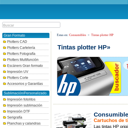
Estas en:
Consumibles
>
Tintas plotter HP
Gran Formato
Plotters CAD
Tintas plotter HP»
Plotters Cartelería
Plotters Fotografía
Plotters Multifunción
Escáners Gran formato
Impresión UV
Plotters Corte
Accesorios y Garantías
Sublimación/Personalizado
Impresión fotolitos
Impresión sublimación
Impresión DTF
Consumible
Serigrafía
Cartuchos de t
Planchas y calandras
Las tintas HP ori