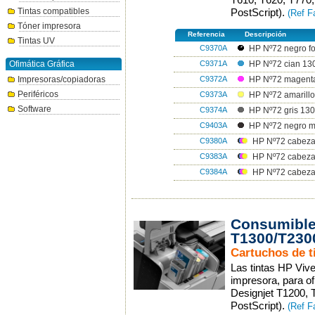
Tintas compatibles
PostScript).
(Ref F
Tóner impresora
Referencia
Descripción
Tintas UV
C9370A
HP Nº72 negro fo
C9371A
Ofimática Gráfica
HP Nº72 cian 13
C9372A
Impresoras/copiadoras
HP Nº72 magent
Periféricos
C9373A
HP Nº72 amarillo
Software
C9374A
HP Nº72 gris 130
C9403A
HP Nº72 negro m
C9380A
HP Nº72 cabezal
C9383A
HP Nº72 cabeza
C9384A
HP Nº72 cabezal
Consumible
T1300/T230
Cartuchos de t
Las tintas HP Viv
impresora, para o
Designjet T1200, 
PostScript).
(Ref F