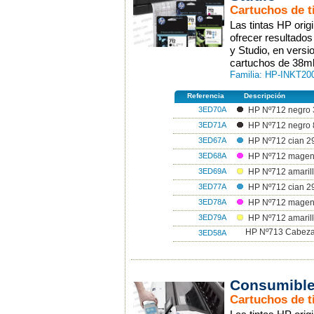
Cartuchos de t
Las tintas HP ori
ofrecer resultado
y Studio, en vers
cartuchos de 38ml
Familia: HP-INKT20
Referencia
Descripción
3ED70A
HP Nº712 negro 
3ED71A
HP Nº712 negro 8
3ED67A
HP Nº712 cian 2
3ED68A
HP Nº712 magen
3ED69A
HP Nº712 amarill
3ED77A
HP Nº712 cian 29
3ED78A
HP Nº712 magent
3ED79A
HP Nº712 amarill
HP Nº713 Cabeza
3ED58A
Consumible
Cartuchos de t