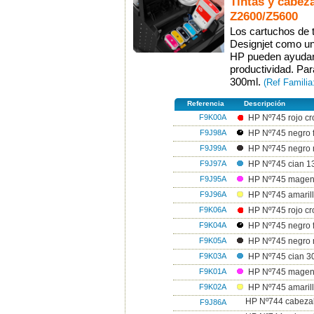
Tintas y cabeza
Z2600/Z5600
Los cartuchos de 
Designjet como un 
HP pueden ayudarle
productividad. Pa
300ml.
(Ref Famili
Referencia
Descripción
F9K00A
HP Nº745 rojo cr
F9J98A
HP Nº745 negro f
F9J99A
HP Nº745 negro 
F9J97A
HP Nº745 cian 1
F9J95A
HP Nº745 magen
F9J96A
HP Nº745 amarill
F9K06A
HP Nº745 rojo cr
F9K04A
HP Nº745 negro f
F9K05A
HP Nº745 negro 
F9K03A
HP Nº745 cian 3
F9K01A
HP Nº745 magen
F9K02A
HP Nº745 amarill
HP Nº744 cabezal 
F9J86A