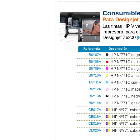
Consumible
Para Designjet
Las tintas HP Viv
impresora, para of
Designjet Z6200
(
Referencia
Descripción
B6Y07A
HP Nº771C negro
B6Y08A
HP Nº771C rojo 
B6Y09A
HP Nº771C mage
B6Y10A
HP Nº771C amari
B6Y11A
HP Nº771C cian 
B6Y12A
HP Nº771C magen
B6Y13A
HP Nº771C negro
B6Y14A
HP Nº771C gris c
CE017A
HP Nº771 cabeza
CE018A
HP Nº771 cabez
CE019A
HP Nº771 cabeza
CE020A
HP Nº771 cabezal