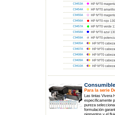
C9453A
HP Nº70 magent
C9454A
HP Nº70 amarillo
C9455A
HP Nº70 magenta
C9456A
HP Nº70 rojo 130
C9457A
HP Nº70 verde 1
C9458A
HP Nº70 azul 13
C9459A
HP Nº70 potencia
C9405A
HP Nº70 cabezal
C9407A
HP Nº70 cabezal 
C9408A
HP Nº70 cabezal
C9409A
HP Nº70 cabezal
C9410A
HP Nº70 cabezal 
Consumible
Para la serie D
Las tintas Vivera
específicamente p
pureza selecciona
formulación garant
pigmentos y el flu