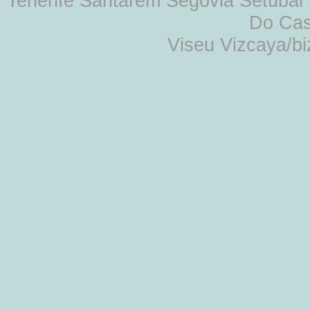
Tenerife Santarém Segovia Setúbal S
Do Cas
Viseu Vizcaya/b