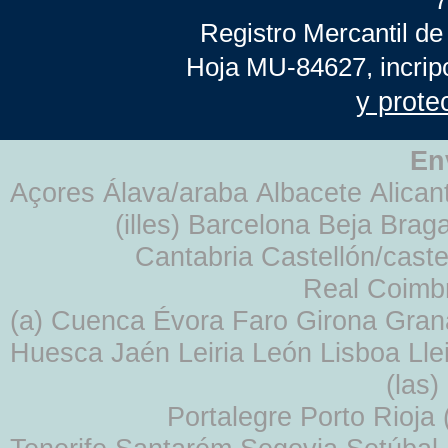
7
Registro Mercantil de
Hoja MU-84627, incrip
y prote
En
Açores Álava/araba Albacete Alicant
(illes) Barcelona Beja Br
Cantabria Castellón/cast
Real Coimb
(a) Cuenca Évora Faro Girona Gra
Huesca Jaén Leiria León Lisboa Lle
(las
Portalegre Porto Rioja