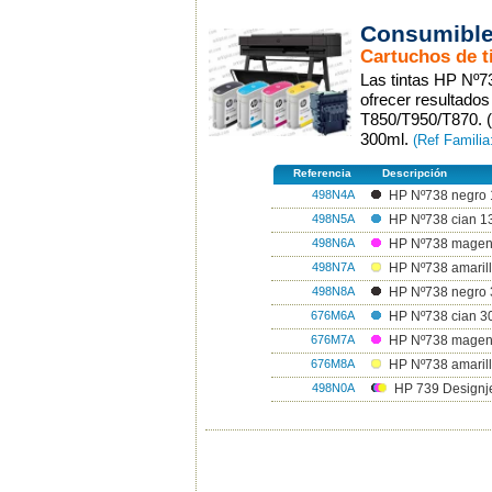
Consumible
Cartuchos de t
Las tintas HP Nº7
ofrecer resultado
T850/T950/T870. 
300ml.
(Ref Familia
Referencia
Descripción
498N4A
HP Nº738 negro 
498N5A
HP Nº738 cian 1
498N6A
HP Nº738 magen
498N7A
HP Nº738 amarill
498N8A
HP Nº738 negro 
676M6A
HP Nº738 cian 3
676M7A
HP Nº738 magen
676M8A
HP Nº738 amarill
498N0A
HP 739 Designje