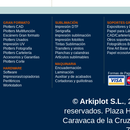
GRAN FORMATO
SUBLIMACIÓN
SOPORTES G
Plotters CAD
Impresión DTF
Expositores y 
Plotters Multifunción
Serigrafía
Papel para Lá
Escáners Gran formato
Impresión sublimación
CAD/Cartelerí
Plotters Usados
Impresión fotolitos
Otros soportes
Impresión UV
Tintas Sublimación
Fotográficos 
Plotters Fotografía
Transfers y vinilos
Fine Art Base
Plotters Cartelería
Planchas y calandras
Papel ecosolv
Accesorios y Garantías
Artículos sublimables
Plotters Corte
MAQUINARIA
Encuadernación
HARDWARE
Software
Laminación
Formas de Pag
Impresoras/copiadoras
Auxiliar y de acabados
Periféricos
Cortadoras y guillotinas
Workstation
© Arkiplot S.L.
,
reservados. Plaza 
Caravaca de la Cruz