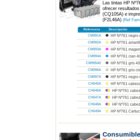
Las tintas HP Nº7
ofrecer resultado
(CQ105A) e impre
(F2L46A)
(Ref Fami
Referencia
Descripción
CM991A
HP Nº761 negro 
CM992A
HP Nº761 amarill
CM993A
HP Nº761 magen
CM994A
HP Nº761 cian 4
CM995A0
HP Nº761 gris 40
CM996A
HP Nº761 gris cl
CM997A
HP Nº761 negro 
CH645A
HP Nº761 cabeza
CH646A
HP Nº761 cabez
CH647A
HP Nº761 cabeza
CH648A
HP Nº761 cabez
CH649A
HP Nº761 Cartuc
Consumible