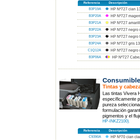
Referencia
Descripción
B3P19A
HP Nº727 cian 1
B3P20A
HP Nº727 magen
B3P21A
HP Nº727 amarill
B3P22A
HP Nº727 negro 
B3P23A
HP Nº727 negro f
B3P24A
HP Nº727 gris 13
C1Q12A
HP Nº727 negro 
B3P06A
HP Nº727 Cabeza
Consumible
Tintas y cabeza
Las tintas Vivera
específicamente p
pureza selecciona
formulación garant
pigmentos y el flu
HP-INKZ2100).
Referencia
Descripción
C9390A
HP Nº70 cian cla