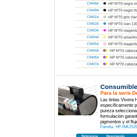
C9448A
HP Nº70 negro m
C9449A
HP Nº70 negro fo
C9451A
HP Nº70 gris cla
C9452A
HP Nº70 cian 13
C9453A
HP Nº70 magent
C9454A
HP Nº70 amarillo
C9455A
HP Nº70 magenta
C9404A
HP Nº70 cabeza
C9405A
HP Nº70 cabezal
C9407A
HP Nº70 cabezal 
Consumible
Para la serie 
Las tintas Vivera
específicamente p
pureza selecciona
formulación garant
pigmentos y el flu
Familia: HP-INKZ52
Referencia
Descripción