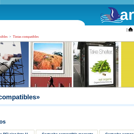
a
ini
|
ibles
>
Tintas compatibles
 compatibles»
os