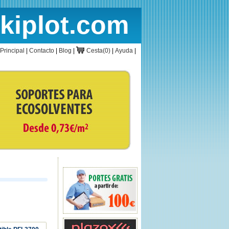
rkiplot.com
cio
Cesta
Principal
|
Contacto
|
Blog
|
Cesta(0)
|
Ayuda
|