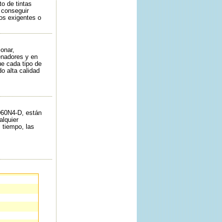
o de tintas
 conseguir
os exigentes o
onar,
enadores y en
ue cada tipo de
o alta calidad
060N4-D, están
alquier
 tiempo, las