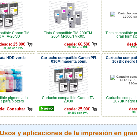
patible Canon TM-
Tinta Compatible TM-200/TM-
Tinta compatible p
 y TA-20/30
205/TM-300/TM-305
gran format
desde: 25,00€
desde: 66,58€
desde
80,56€ con IVA
127,
30,25€ con IVA
vata HDR verde
Cartucho compatible Canon PFI-
Cartucho compati
030M magenta 55ml.
107BK negro f
tible pigmentada
Cartucho compatible Canon TA-
Cartucho compatib
 para plotters
20/30
107BK negro f
de: Consultar
desde: 25,00€
desd
38,
30,25€ con IVA
Usos y aplicaciones de la impresión en gra