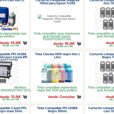
a PFI cian foto 1l.
Cartucho compatible magenta
Cartucho compat
700ml para Epson Tx200
Gris 7
le pigmentada cian
Tinta compatible para impresoras
Tinta compatible p
ara plotters
gran formato Epson
gran format
T3200/T5200/T7200
desde: 65,00€
desd
desde: 80,00€
78,65€ con IVA
142,
96,80€ con IVA
patible PFI-102BK
Tinta Clavata HDR negro foto 1
Cartucho compat
0ml para Canon IPF
Litro
Negro 7
5/650710/750
Modelos
Tinta compatible pigmentada
Tinta compatible p
10/650/655/700/710/720/750/755/LP17/LP24
negro foto HDR para plotters
gran format
desde: 32,06€
desde: Consultar
desd
38,79€ con IVA
142,
patible Canon PFI-
Tinta Compatible PFI-320BK
Cartucho compati
gro mate 55ml.
Negro 300ml.
cian 7