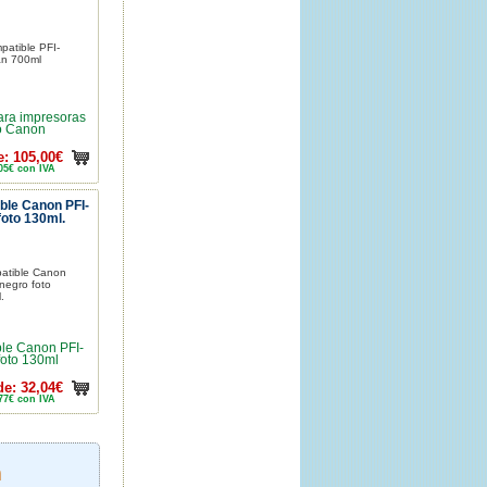
ara impresoras
o Canon
: 105,00€
05€ con IVA
ble Canon PFI-
oto 130ml.
le Canon PFI-
oto 130ml
e: 32,04€
77€ con IVA
n