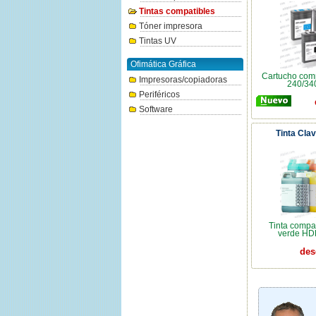
Tintas compatibles
Tóner impresora
Tintas UV
Ofimática Gráfica
Cartucho com
Impresoras/copiadoras
240/340
Periféricos
Software
Tinta Cla
Tinta compa
verde HDR
des