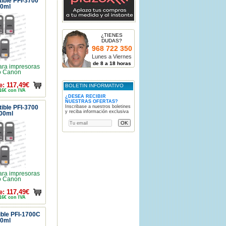
ible PFI-3700
00ml
¿TIENES
DUDAS?
968 722 350
Lunes a Viernes
de 8 a 18 horas
ara impresoras
o Canon
e: 117,49€
BOLETIN INFORMATIVO
16€ con IVA
¿DESEA RECIBIR
NUESTRAS OFERTAS?
ible PFI-3700
Inscribase a nuestros boletines
y reciba información exclusiva
00ml
ara impresoras
o Canon
e: 117,49€
16€ con IVA
ble PFI-1700C
00ml