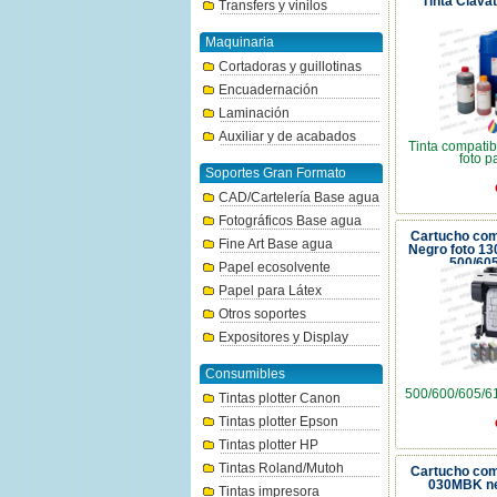
Tinta Clavat
Transfers y vinilos
Maquinaria
Cortadoras y guillotinas
Encuadernación
Laminación
Auxiliar y de acabados
Tinta compatib
foto p
Soportes Gran Formato
CAD/Cartelería Base agua
Fotográficos Base agua
Cartucho com
Fine Art Base agua
Negro foto 13
500/60
Papel ecosolvente
Papel para Látex
Otros soportes
Expositores y Display
Consumibles
500/600/605/6
Tintas plotter Canon
Tintas plotter Epson
Tintas plotter HP
Tintas Roland/Mutoh
Cartucho com
030MBK ne
Tintas impresora