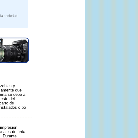
 la sociedad
azables y
riamente que
lema se debe a
resto del
carro de
instalados o po
 impresión
nales de tinta
n. Durante