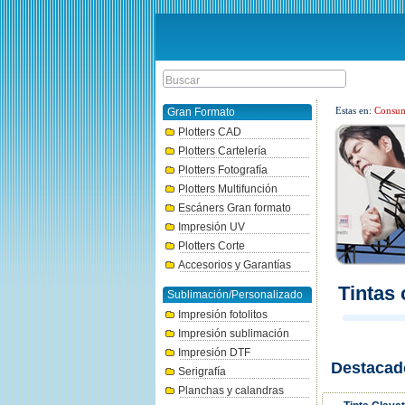
Estas en:
Consum
Gran Formato
Plotters CAD
Plotters Cartelería
Plotters Fotografía
Plotters Multifunción
Escáners Gran formato
Impresión UV
Plotters Corte
Accesorios y Garantías
Tintas
Sublimación/Personalizado
Impresión fotolitos
Impresión sublimación
Impresión DTF
Destacad
Serigrafía
Planchas y calandras