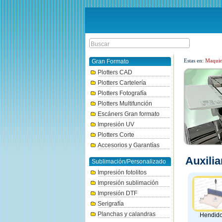
Estas en:
Maquin
Gran Formato
Plotters CAD
Plotters Cartelería
Plotters Fotografía
Plotters Multifunción
Escáners Gran formato
Impresión UV
Plotters Corte
Accesorios y Garantías
Auxili
Sublimación/Personalizado
Impresión fotolitos
Impresión sublimación
Impresión DTF
Serigrafía
Planchas y calandras
Hendido