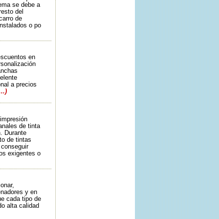
lema se debe a
resto del
carro de
instalados o po
escuentos en
rsonalización
lanchas
celente
nal a precios
..)
 impresión
nales de tinta
n. Durante
o de tintas
 conseguir
os exigentes o
onar,
enadores y en
ue cada tipo de
o alta calidad