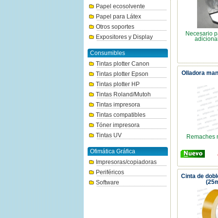
Papel ecosolvente
Papel para Látex
Otros soportes
Necesario pa
Expositores y Display
adiciona
Consumibles
Tintas plotter Canon
Olladora man
Tintas plotter Epson
Tintas plotter HP
Tintas Roland/Mutoh
Tintas impresora
Tintas compatibles
Tóner impresora
Tintas UV
Remaches m
Ofimática Gráfica
Impresoras/copiadoras
Periféricos
Cinta de dobl
(25
Software