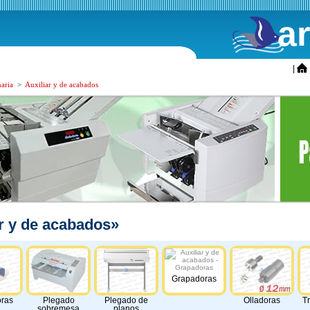
a
ini
|
aria
>
Auxiliar y de acabados
ar y de acabados»
Grapadoras
ras
Plegado
Plegado de
Olladoras
T
sobremesa
planos