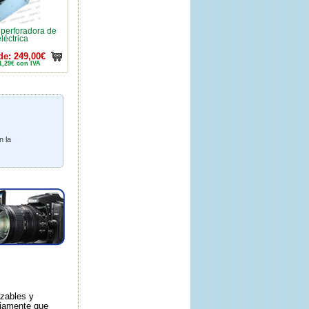
perforadora de
éctrica
de: 249,00€
1,29€ con IVA
n la
azables y
riamente que