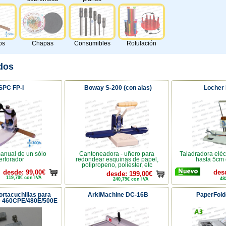
os
Chapas
Consumibles
Rotulación
dos
SPC FP-I
Boway S-200 (con alas)
Locher
anual de un sólo
Cantoneadora - uñero para
Taladradora eléc
erforador
redondear esquinas de papel,
hasta 5cm 
polipropeno, poliester, etc
desde: 99,00€
des
desde: 199,00€
119,79€ con IVA
48
240,79€ con IVA
ortacuchillas para
ArkiMachine DC-16B
PaperFold
e 460CPE/480E/500E