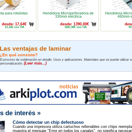
ta para rotulistas
Hendidora-Microperforadora de
Hendidora-Micro
330mm eléctrica
460mm el
desde: 17,64€
desde: 1390,00€
des
21,34€ con IVA
1681,90€ con IVA
30
Las ventajas de laminar
¿En qué consiste?
El proceso de sublimación en detalle. Usos y aplicaciones. Materiales que se puede utilizar e
(Leer más...)
personalización.
s de interés »
Cómo detectar un chip defectuoso
Cuando una impresora utiliza cartuchos rellenables con chips reempl
muestra el mensaje "Error en todos los canales", no significa necesa