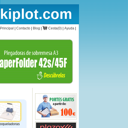
rkiplot.com
cio
Cesta
Principal
|
Contacto
|
Blog
|
Cesta(0)
|
Ayuda
|
roqueladoras