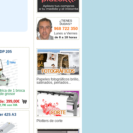
¿TIENES
DUDAS?
968 722 350
Lunes a Viernes
de 8 a 18 horas
 DP 205
Papeles fotográficos brillo,
satinados, perlados...
trica de 1 broca
de grosor
de: 399,00€
2,79€ con IVA
er 42S A3
Plotters de corte