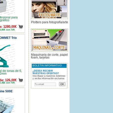
fesional para
gráfico
Plotters para fotografía/arte
e: 1280,00€
8,80€ con IVA
ROMMET Trio
Maquinaria de corte, papel
foam, tarjetas
BOLETIN INFORMATIVO
 de lonas de 6,
¿DESEA RECIBIR
12mm
NUESTRAS OFERTAS?
Inscribase a nuestros boletines
y reciba información exclusiva
de: 126,00€
2,46€ con IVA
ine 500E