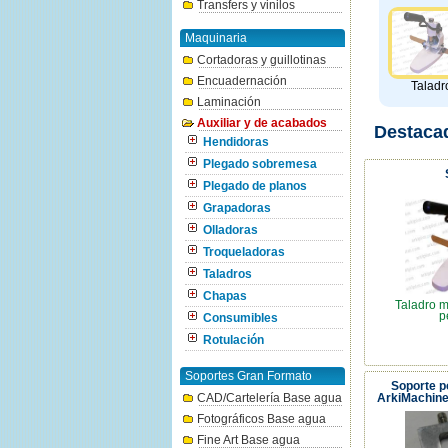
Transfers y vinilos
Maquinaria
Cortadoras y guillotinas
Encuadernación
Taladr
Laminación
Auxiliar y de acabados
Destaca
Hendidoras
Plegado sobremesa
Plegado de planos
Grapadoras
Olladoras
Troqueladoras
Taladros
Chapas
Taladro m
p
Consumibles
Rotulación
Soportes Gran Formato
Soporte p
CAD/Cartelería Base agua
ArkiMachin
Fotográficos Base agua
Fine Art Base agua