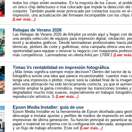
todos los chips estén averiados. En la mayoría de los casos, el prob
un único chip defectuoso o mal colocado que impide la detección del 
conjunto. También puede estar provocado por contactos sucios en el 
impresión, una actualización del firmware incompatible con los chips 
(Leer más...)
Rebajas de Verano 2026
Las Rebajas de Verano 2026 de Arkiplot ya están aquí y llegan con d
una amplia selección de equipos para impresión digital, rotulación, pe
textil y acabados gráficos. Desde laminadoras profesionales hasta p
térmicas, plotters de corte y guillotinas, esta campaña ofrece una ex
oportunidad para equipar o renovar tu negocio con maquinaria profesio
más competitivos. Laminadoras en oferta ArkiLam 1700FJ
(Leer más.
Tintas Vs rentabilidad en impresión fotográfica
¿Más tintas significa siempre mejor decision? Dentro del sector de la
fotográfica existe una idea que parece incuestionable: cuantos más ca
tenga una impresora o plotter, mayor será la calidad final de la image
años esta afirmación ha sido técnicamente correcta, ya que el aument
permite ampliar la gama cromática, mejorar las transiciones tonales y
degradados mucho más suaves, especialmente en trabajos fotográfic
reproducción artística. S
(Leer más...)
Epson Media Installer: guía de uso
Epson Media Installer es la herramienta de Epson diseñada para gesti
descargar e instalar ajustes y perfiles de medios de impresión en ord
impresoras de última generación. Su función principal es garantizar q
papel o material se imprima con la configuración adecuada, asegurand
y un flujo de trabajo eficiente. Este sof
(Leer más...)