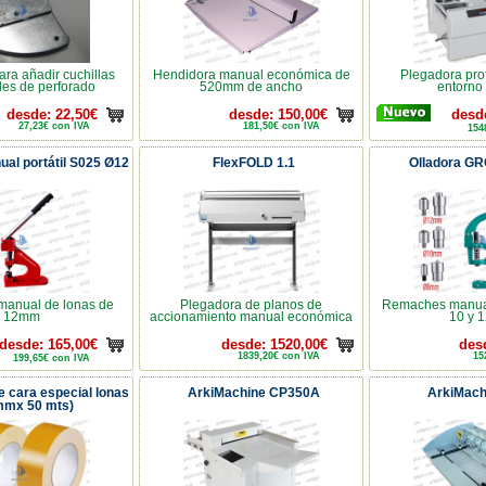
ra añadir cuchillas
Hendidora manual económica de
Plegadora pro
les de perforado
520mm de ancho
entorno 
desde: 22,50€
desde: 150,00€
desd
27,23€ con IVA
181,50€ con IVA
154
ual portátil S025 Ø12
FlexFOLD 1.1
Olladora G
anual de lonas de
Plegadora de planos de
Remaches manual
12mm
accionamiento manual económica
10 y 
desde: 165,00€
desde: 1520,00€
des
1839,20€ con IVA
15
199,65€ con IVA
e cara especial lonas
ArkiMachine CP350A
ArkiMach
mmx 50 mts)