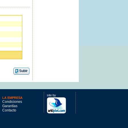
Subir
que no debes
site by
LA EMPRESA
Condiciones
Garantías
Contacto