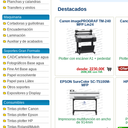
Planchas y calandras
Transfers y vinilos
Destacados
Maquinaria
Canon imagePROGRAF TM-240
Can
Cortadoras y guillotinas
MFP Lm24
Encuadernación
Laminación
Auxiliar y de acabados
Soportes Gran Formato
CAD/Cartelería Base agua
Plotter con escáner A1 + pedestal
Plott
Fotográficos Base agua
Fine Art Base agua
desde: 2230,00€
2698,30€ con IVA
Papel ecosolvente
Papel para Látex
EPSON SureColor SC-T5100M-
HP
MFP
Otros soportes
Expositores y Display
Consumibles
Tintas plotter Canon
Tintas plotter Epson
Impresoras multifunción en ancho
P
Tintas plotter HP
de 914mm
p
Tintas Roland/Mutoh