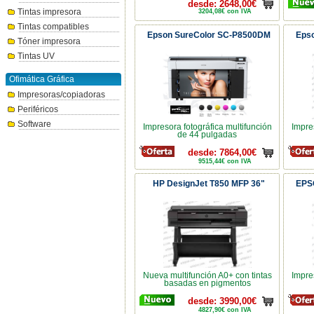
desde: 2648,00€
Tintas impresora
3204,08€ con IVA
Tintas compatibles
Epson SureColor SC-P8500DM
Eps
Tóner impresora
Tintas UV
Ofimática Gráfica
Impresoras/copiadoras
Periféricos
Software
Impresora fotográfica multifunción
Impre
de 44 pulgadas
desde: 7864,00€
9515,44€ con IVA
HP DesignJet T850 MFP 36"
EPS
Nueva multifunción A0+ con tintas
Impre
basadas en pigmentos
desde: 3990,00€
4827,90€ con IVA