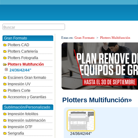
Estas en:
Gran Formato
>
Plotters Multifunción
Gran Formato
Plotters CAD
Plotters Cartelería
Plotters Fotografía
Plotters Multifunción
24/36/42/44"
Escáners Gran formato
Impresión UV
Plotters Corte
Accesorios y Garantías
Plotters Multifunción»
Sublimación/Personalizado
Impresión fotolitos
Impresión sublimación
Impresión DTF
Serigrafía
24/36/42/44"