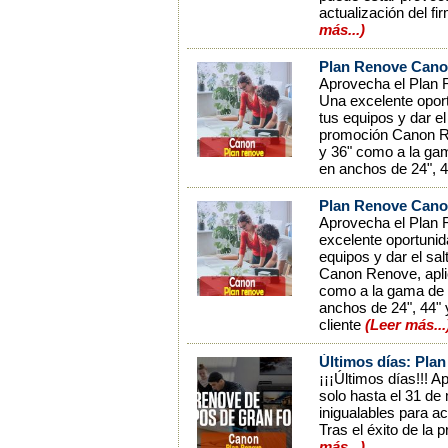
actualización del f
más...)
Plan Renove Canon
Aprovecha el Plan R
Una excelente oport
tus equipos y dar el 
promoción Canon Re
y 36" como a la gam
en anchos de 24", 44
Plan Renove Canon
Aprovecha el Plan R
excelente oportunid
equipos y dar el sal
Canon Renove, apli
como a la gama de c
anchos de 24", 44" y
cliente
(Leer más..
Últimos días: Pla
¡¡¡Últimos días!!! 
solo hasta el 31 de
inigualables para ac
Tras el éxito de la
más...)