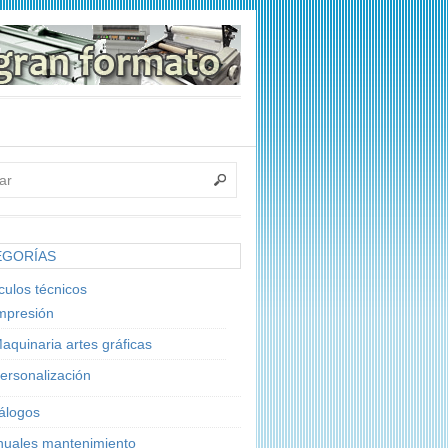
EGORÍAS
ículos técnicos
mpresión
aquinaria artes gráficas
ersonalización
álogos
uales mantenimiento