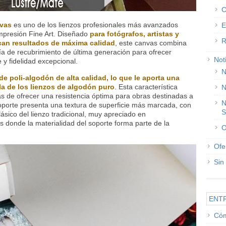
C
nvas
es uno de los lienzos profesionales más avanzados
E
mpresión Fine Art. Diseñado
para fotógrafos, artistas y
R
can resultados de máxima calidad
, este canvas combina
a de recubrimiento de última generación para ofrecer
Not
 y fidelidad excepcional.
N
de poli-algodón de alta calidad, lo que le aporta una
la de los lienzos de algodón puro
. Esta característica
N
más de ofrecer una resistencia óptima para obras destinadas a
N
 soporte presenta una textura de superficie más marcada, con
S
lásico del lienzo tradicional, muy apreciado en
as donde la materialidad del soporte forma parte de la
O
Ofe
Sin
ENT
Cóm