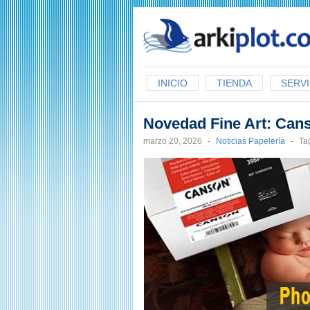
arkiplot.com
INICIO
TIENDA
SERVI
Novedad Fine Art: Can
marzo 20, 2026
-
Noticias Papelería
-
Ta