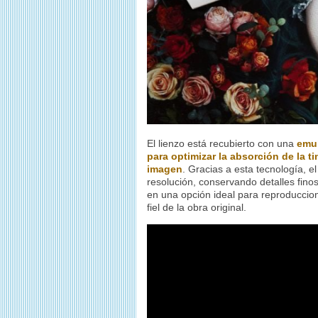
El lienzo está recubierto con una
emul
para optimizar la absorción de la ti
imagen
. Gracias a esta tecnología, 
resolución, conservando detalles fino
en una opción ideal para reproducci
fiel de la obra original.