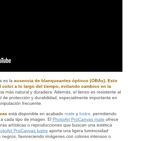
s es la
ausencia de blanqueantes ópticos (OBAs). Esto
 color a lo largo del tiempo, evitando cambios en la
 más natural y duradera. Además, el lienzo es resistente al
l de protección y durabilidad, especialmente importante en
nipulación frecuente.
nvas
está disponible en acabado
mate
y
lustre
, permitiendo
 a cada tipo de imagen. El
PhotoArt ProCanvas mate
ofrece
ras artísticas o reproducciones que buscan una estética
otoArt ProCanvas lustre
aporta una ligera luminosidad
s negros, favoreciendo imágenes con colores intensos o