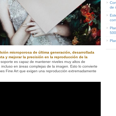
Con
de 
Est
com
Pla
500
Pla
sión microporosa de última generación, desarrollada
nta y mejorar la precisión en la reproducción de la
el soporte es capaz de mantener niveles muy altos de
s incluso en áreas complejas de la imagen. Esto lo convierte
ones Fine Art que exigen una reproducción extremadamente