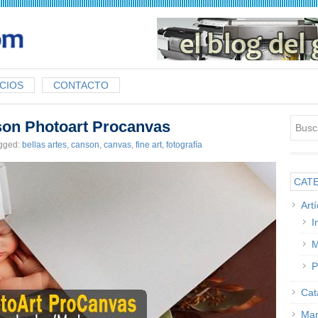
CIOS
CONTACTO
son Photoart Procanvas
gged:
bellas artes
,
canson
,
canvas
,
fine art
,
fotografía
CAT
Art
I
M
P
Cat
Man