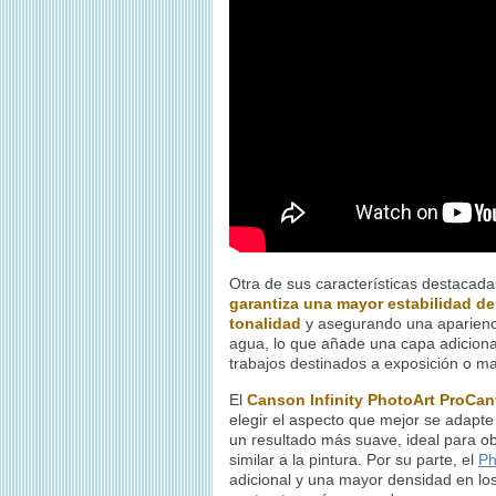
Otra de sus características destacada
garantiza una mayor estabilidad del
tonalidad
y asegurando una apariencia
agua, lo que añade una capa adiciona
trabajos destinados a exposición o ma
El
Canson Infinity PhotoArt ProCa
elegir el aspecto que mejor se adapte
un resultado más suave, ideal para ob
similar a la pintura. Por su parte, el
Ph
adicional y una mayor densidad en lo