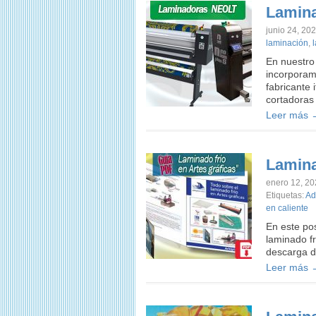
Lamina
junio 24, 20
laminación
,
En nuestro
incorporam
fabricante 
cortadora
Leer más 
Lamina
enero 12, 2
Etiquetas:
Ad
en caliente
En este pos
laminado fr
descarga d
Leer más 