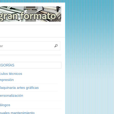
EGORÍAS
ículos técnicos
mpresión
aquinaria artes gráficas
ersonalización
álogos
uales mantenimiento