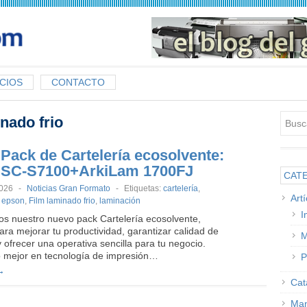
CIOS
CONTACTO
nado frio
Pack de Cartelería ecosolvente:
 SC-S7100+ArkiLam 1700FJ
CAT
2026
-
Noticias Gran Formato
-
Etiquetas:
cartelería
,
Art
,
epson
,
Film laminado frio
,
laminación
I
s nuestro nuevo pack Cartelería ecosolvente,
ra mejorar tu productividad, garantizar calidad de
M
 ofrecer una operativa sencilla para tu negocio.
 mejor en tecnología de impresión…
P
→
Cat
Man