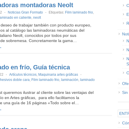
doras montadoras Neolt
C
22
-
Noticias Gran Formato
-
Etiquetas:
Film laminado frio
,
E
laminado en caliente
,
neolt
R
 deseo de trabajar también con producto europeo,
os al catálogo las laminadoras neumáticas del
Not
italiano Neolt, conocidos por todos por sus
s de sobremesa. Concretamente la gama…
N
→
N
N
S
do en frío, Guía técnica
O
022
-
Artículos técnicos
,
Maquinaria artes gráficas
-
hesivos doble cara
,
Film laminado frio
,
laminación
,
laminado
Ofe
t queremos ilustrar al cliente sobre las ventajas del
Sin
ío en Artes gráficas, para ello facilitamos la
e una guía de 16 páginas «Todo sobre el…
→
ENT
Cóm