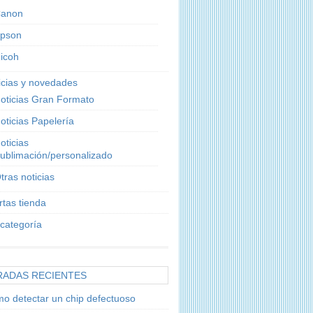
anon
pson
icoh
icias y novedades
oticias Gran Formato
oticias Papelería
oticias
ublimación/personalizado
tras noticias
rtas tienda
 categoría
RADAS RECIENTES
o detectar un chip defectuoso