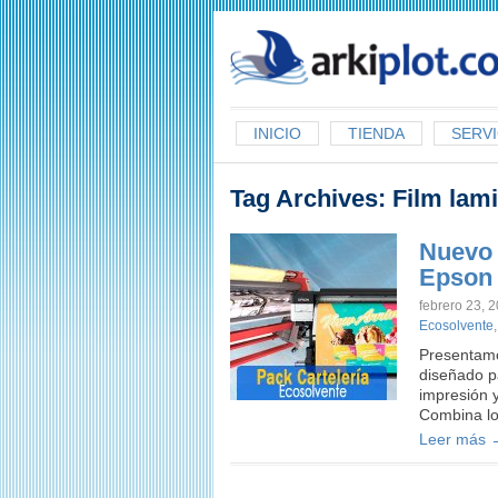
arkiplot.com
INICIO
TIENDA
SERVI
Tag Archives:
Film lami
Nuevo 
Epson
febrero 23, 
Ecosolvente
Presentamo
diseñado pa
impresión y
Combina lo
Leer más 