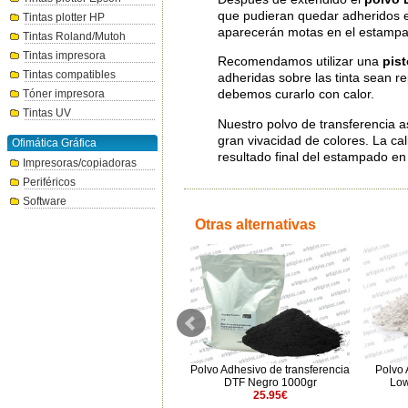
que pudieran quedar adheridos e
Tintas plotter HP
aparecerán motas en el estampad
Tintas Roland/Mutoh
Tintas impresora
Recomendamos utilizar una
pist
Tintas compatibles
adheridas sobre las tinta sean rep
debemos curarlo con calor.
Tóner impresora
Tintas UV
Nuestro polvo de transferencia a
gran vivacidad de colores. La ca
Ofimática Gráfica
resultado final del estampado en 
Impresoras/copiadoras
Periféricos
Software
Otras alternativas
0
Epson Tinta UltraChrome SC-
Polvo Adhesivo de transferencia
Polvo 
G6000 DTF Magenta 1.6 L
DTF Negro 1000gr
Low
146€
25.95€