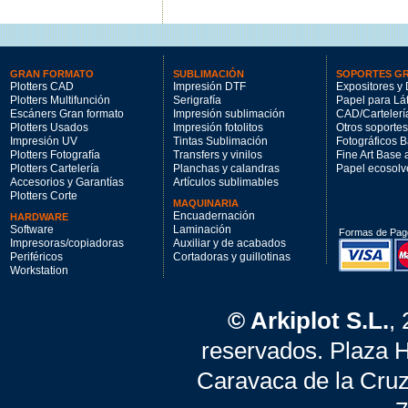
GRAN FORMATO
SUBLIMACIÓN
SOPORTES G
Plotters CAD
Impresión DTF
Expositores y 
Plotters Multifunción
Serigrafía
Papel para Lá
Escáners Gran formato
Impresión sublimación
CAD/Cartelerí
Plotters Usados
Impresión fotolitos
Otros soportes
Impresión UV
Tintas Sublimación
Fotográficos 
Plotters Fotografía
Transfers y vinilos
Fine Art Base
Plotters Cartelería
Planchas y calandras
Papel ecosolv
Accesorios y Garantías
Artículos sublimables
Plotters Corte
MAQUINARIA
Encuadernación
HARDWARE
Software
Laminación
Formas de Pag
Impresoras/copiadoras
Auxiliar y de acabados
Periféricos
Cortadoras y guillotinas
Workstation
© Arkiplot S.L.
,
reservados. Plaza 
Caravaca de la Cruz