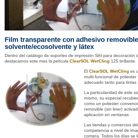
Film transparente con adhesivo removible
solvente/ecosolvente y látex
Dentro del catálogo de soportes de impresión Sihl para decoración 
destacamos este mes la película
ClearSOL WetCling
125 brillante.
El
ClearSOL WetCling
es u
multi-funcional de poliester
adecuado tanto para tintas 
La particularidad de este so
mismo, su especial recubiert
como un poliester convenc
removible (sin liner) activ
aplicación en ventanas.
Las tiendas y comercios del
competencia a nivel de im
compra. Todos los días se l