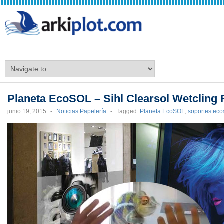
arkiplot.com
Planeta EcoSOL – Sihl Clearsol Wetcling 
junio 19, 2015
-
Noticias Papelería
-
Tagged:
Planeta EcoSOL
,
soportes eco