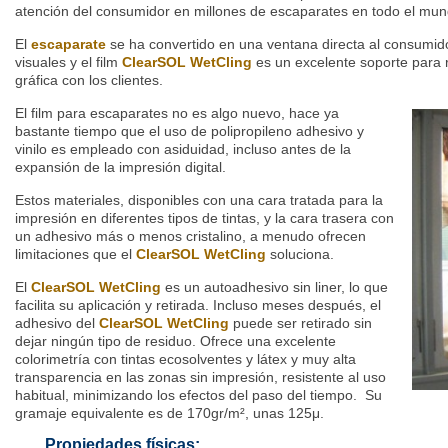
atención del consumidor en millones de escaparates en todo el mun
El
escaparate
se ha convertido en una ventana directa al consumido
visuales y el film
ClearSOL WetCling
es un excelente soporte para 
gráfica con los clientes.
El film para escaparates no es algo nuevo, hace ya
bastante tiempo que el uso de polipropileno adhesivo y
vinilo es empleado con asiduidad, incluso antes de la
expansión de la impresión digital.
Estos materiales, disponibles con una cara tratada para la
impresión en diferentes tipos de tintas, y la cara trasera con
un adhesivo más o menos cristalino, a menudo ofrecen
limitaciones que el
ClearSOL WetCling
soluciona.
El
ClearSOL WetCling
es un autoadhesivo sin liner, lo que
facilita su aplicación y retirada. Incluso meses después, el
adhesivo del
ClearSOL WetCling
puede ser retirado sin
dejar ningún tipo de residuo. Ofrece una excelente
colorimetría con tintas ecosolventes y látex y muy alta
transparencia en las zonas sin impresión, resistente al uso
habitual, minimizando los efectos del paso del tiempo. Su
gramaje equivalente es de 170gr/m², unas 125μ.
Propiedades físicas: