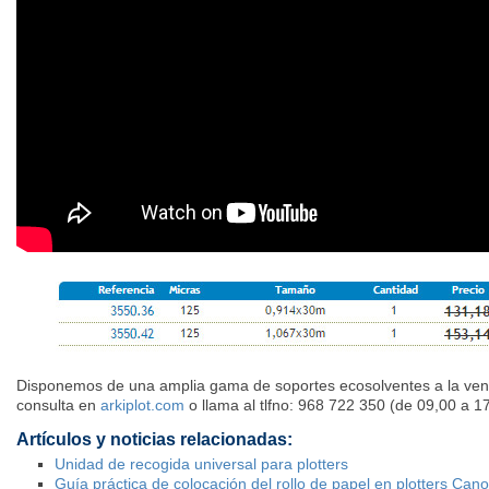
Disponemos de una amplia gama de soportes ecosolventes a la venta
consulta en
arkiplot.com
o llama al tlfno: 968 722 350 (de 09,00 a 1
Artículos y noticias relacionadas:
Unidad de recogida universal para plotters
Guía práctica de colocación del rollo de papel en plotters Can