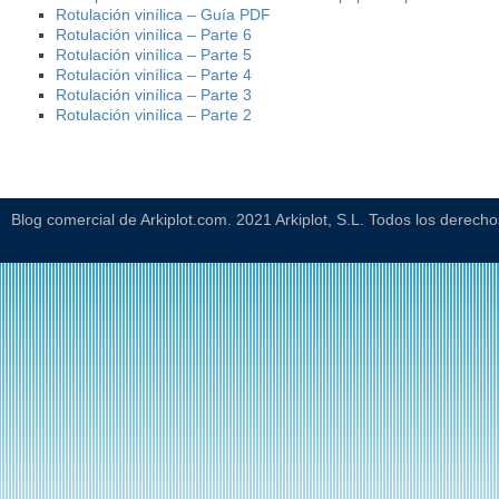
Rotulación vinílica – Guía PDF
Rotulación vinílica – Parte 6
Rotulación vinílica – Parte 5
Rotulación vinílica – Parte 4
Rotulación vinílica – Parte 3
Rotulación vinílica – Parte 2
Blog comercial de Arkiplot.com. 2021 Arkiplot, S.L. Todos los derech