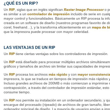
¿QUÉ ES UN RIP?
Un
RIP
, siglas que en inglés significan
Raster Image Processor
o p
es similar a un
controlador de impresión
incluido de serie en cual
mayor control y funcionalidades. Básicamente un RIP procesa la inf
creada en un software de diseño (nuestros programas favorito de dis
corel, freehand…), y la transforma eficientemente en un
mapa de bi
que la impresora puede procesar con mayor celeridad.
LAS VENTAJAS DE UN RIP
Un
RIP
tiene ciertas ventajas sobre los controladores de impresión.
Un
RIP
está diseñado para procesar múltiples archivos simultáneam
gráficos y tamaños de archivo sin limitar sus capacidades de impres
Un
RIP
procesa los archivos
más rápido
y con
mayor consistenci
impresora, lo que se traduce en tiempos de impresión más rápidos 
Incluso grandes archivos de 200MB o más comienzan a imprimirse 
contraposición, a través del controlador de impresión estándar, est
consume tiempo.
Un
RIP
nos permite su instalación en un ordenador secundario, y q
encargue del procesado (ripeado) de archivos de gran tamaño, liber
ordenador principal de diseño. La mayoría de usuarios envían a imp