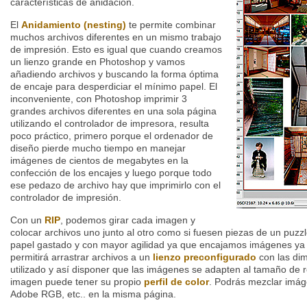
características de anidación.
El
Anidamiento (nesting)
te permite combinar
muchos archivos diferentes en un mismo trabajo
de impresión. Esto es igual que cuando creamos
un lienzo grande en Photoshop y vamos
añadiendo archivos y buscando la forma óptima
de encaje para desperdiciar el mínimo papel. El
inconveniente, con Photoshop imprimir 3
grandes archivos diferentes en una sola página
utilizando el controlador de impresora, resulta
poco práctico, primero porque el ordenador de
diseño pierde mucho tiempo en manejar
imágenes de cientos de megabytes en la
confección de los encajes y luego porque todo
ese pedazo de archivo hay que imprimirlo con el
controlador de impresión.
Con un
RIP
, podemos girar cada imagen y
colocar archivos uno junto al otro como si fuesen piezas de un puzz
papel gastado y con mayor agilidad ya que encajamos imágenes ya
permitirá arrastrar archivos a un
lienzo preconfigurado
con las dim
utilizado y así disponer que las imágenes se adapten al tamaño de r
imagen puede tener su propio
perfil de color
. Podrás mezclar imá
Adobe RGB, etc.. en la misma página.