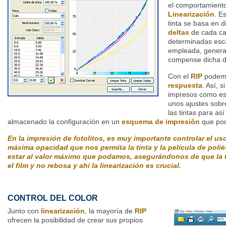
el comportamiento
Linearización
. E
tinta se basa en d
deltas
de cada can
determinadas esca
empleada, genera
compense dicha d
Con el
RIP
podemo
respuesta
. Así, 
impresos como es 
unos ajustes sobr
las tintas para así
almacenado la configuración en un
esquema de impresión
que pod
En la impresión de fotolitos, es muy importante controlar el uso
máxima opacidad que nos permita la tinta y la película de poliés
estar al valor máximo que podamos, asegurándonos de que la 
el film y no rebosa y ahí la linearización es crucial.
CONTROL DEL COLOR
Junto con
linearización
, la mayoría de
RIP
ofrecen la posibilidad de crear sus propios