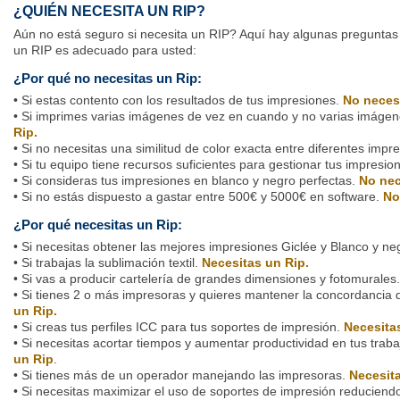
¿QUIÉN NECESITA UN RIP?
Aún no está seguro si necesita un RIP? Aquí hay algunas preguntas 
un RIP es adecuado para usted:
¿Por qué no necesitas un Rip:
• Si estas contento con los resultados de tus impresiones.
No necesi
• Si imprimes varias imágenes de vez en cuando y no varias imágen
Rip.
• Si no necesitas una similitud de color exacta entre diferentes impr
• Si tu equipo tiene recursos suficientes para gestionar tus impresio
• Si consideras tus impresiones en blanco y negro perfectas.
No nec
• Si no estás dispuesto a gastar entre 500€ y 5000€ en software.
No
¿Por qué necesitas un Rip:
• Si necesitas obtener las mejores impresiones Giclée y Blanco y ne
• Si trabajas la sublimación textil.
Necesitas un Rip.
• Si vas a producir cartelería de grandes dimensiones y fotomurales
• Si tienes 2 o más impresoras y quieres mantener la concordancia d
un Rip.
• Si creas tus perfiles ICC para tus soportes de impresión.
Necesita
• Si necesitas acortar tiempos y aumentar productividad en tus trab
un Rip
.
• Si tienes más de un operador manejando las impresoras.
Necesita
• Si necesitas maximizar el uso de soportes de impresión reduciend