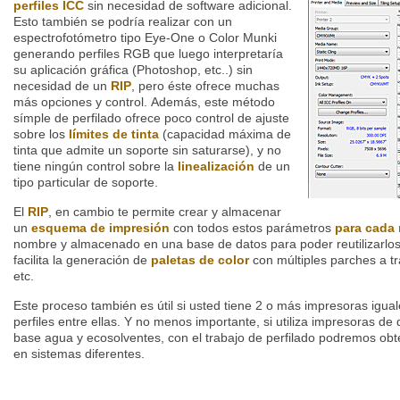
perfiles ICC
sin necesidad de software adicional.
Esto también se podría realizar con un
espectrofotómetro tipo Eye-One o Color Munki
generando perfiles RGB que luego interpretaría
su aplicación gráfica (Photoshop, etc..) sin
necesidad de un
RIP
, pero éste ofrece muchas
más opciones y control. Además, este método
símple de perfilado ofrece poco control de ajuste
sobre los
límites de tinta
(capacidad máxima de
tinta que admite un soporte sin saturarse), y no
tiene ningún control sobre la
linealización
de un
tipo particular de soporte.
El
RIP
, en cambio te permite crear y almacenar
un
esquema de impresión
con todos estos parámetros
para cada 
nombre y almacenado en una base de datos para poder reutilizarlo
facilita la generación de
paletas de color
con múltiples parches a tr
etc.
Este proceso también es útil si usted tiene 2 o más impresoras igua
perfiles entre ellas. Y no menos importante, si utiliza impresoras de 
base agua y ecosolventes, con el trabajo de perfilado podremos obt
en sistemas diferentes.