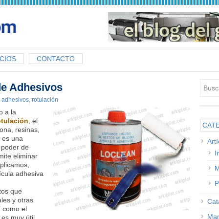
CIOS
CONTACTO
de Adhesivos
:
adhesivos
,
rotulación
 a la
otulación
, el
CAT
cona, resinas,
es una
Art
 poder de
I
mite eliminar
plicamos,
M
ícula adhesiva
P
tos que
ales y otras
Cat
sí como el
Man
es muy útil