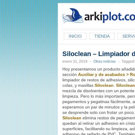
arkiplot.com
INICIO
TIENDA
SERVI
Siloclean – Limpiador 
enero 31, 2019
-
Otras noticias
-
Tagged
Hoy presentamos un producto añadido
sección
Auxiliar y de acabados > R
limpiador de restos de adhesivos, sili
colas, y masillas
Siloclean
.
Siloclean
mezcla de disolventes con un potente
limpieza. Pero lo más importante, per
pegamentos y pegatinas fácilmente, a
esperamos un par de minutos y la pel
se desprende solo con frotar un poco.
Siloclean
elimina restos de pegamen
quedan al retirar un adhesivo en crist
superficies, facilitando su limpieza, a
adhesivo de sellado de PVC. También 