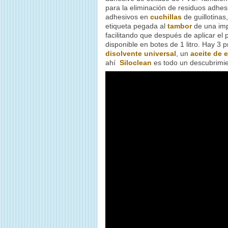
para la eliminación de residuos adhe
adhesivos en
cuchillas
de guillotinas,
etiqueta pegada al
tambor
de una imp
facilitando que después de aplicar el p
disponible en botes de 1 litro. Hay 3
disolvente universal
, un
aceite de 
ahí
Siloclean
es todo un descubrimie