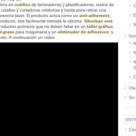
sivos en
rodillos
de laminadoras y plastificadoras, restos de
C
 cizallas y cortadoras rotatorias y hasta para retirar una
E
resora láser. El producto actúa como un
anti-adherente
,
roducto, sea fácilmente retirada la silicona.
Siloclean
está
R
 productos químicos que no deben faltar en un
taller gráfico
,
engrase
para máquinaria y un
eliminador de adhesivos
, y
Not
nto. A continuación un vídeo.
N
N
N
S
O
Ofe
Sin
ENT
Cóm