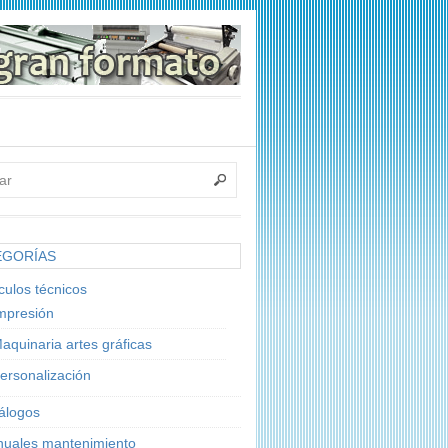
EGORÍAS
ículos técnicos
mpresión
aquinaria artes gráficas
ersonalización
álogos
uales mantenimiento