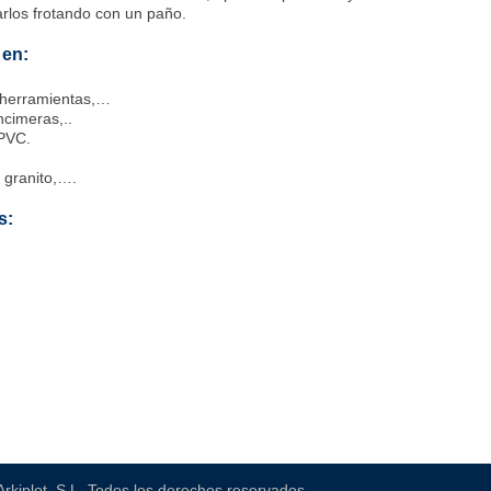
rlos frotando con un paño.
 en:
 y herramientas,…
encimeras,..
 PVC.
 granito,….
s:
Arkiplot, S.L. Todos los derechos reservados.