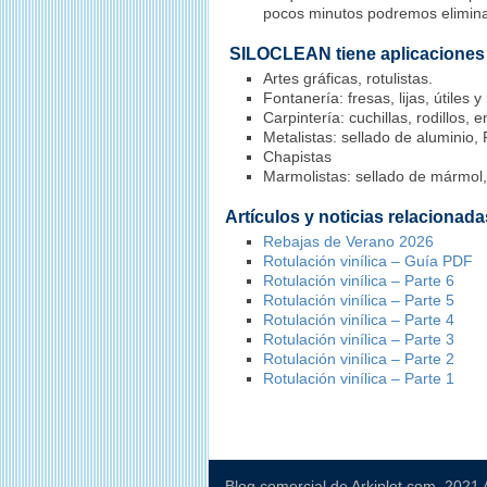
pocos minutos podremos elimina
SILOCLEAN tiene aplicaciones
Artes gráficas, rotulistas.
Fontanería: fresas, lijas, útiles
Carpintería: cuchillas, rodillos, 
Metalistas: sellado de aluminio,
Chapistas
Marmolistas: sellado de mármol,
Artículos y noticias relacionada
Rebajas de Verano 2026
Rotulación vinílica – Guía PDF
Rotulación vinílica – Parte 6
Rotulación vinílica – Parte 5
Rotulación vinílica – Parte 4
Rotulación vinílica – Parte 3
Rotulación vinílica – Parte 2
Rotulación vinílica – Parte 1
Blog comercial de Arkiplot.com. 2021 