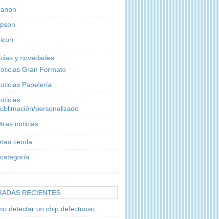
anon
pson
icoh
icias y novedades
oticias Gran Formato
oticias Papelería
oticias
ublimación/personalizado
tras noticias
rtas tienda
 categoría
RADAS RECIENTES
o detectar un chip defectuoso