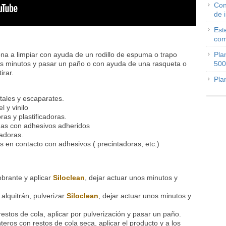
Con
de 
Est
com
zona a limpiar con ayuda de un rodillo de espuma o trapo
Pla
s minutos y pasar un paño o con ayuda de una rasqueta o
500
irar.
Pla
tales y escaparates.
 y vinilo
ras y plastificadoras.
inas con adhesivos adheridos
adoras.
s en contacto con adhesivos ( precintadoras, etc.)
sobrante y aplicar
Siloclean
, dejar actuar unos minutos y
 alquitrán, pulverizar
Siloclean
, dejar actuar unos minutos y
n restos de cola, aplicar por pulverización y pasar un paño.
ros con restos de cola seca, aplicar el producto y a los