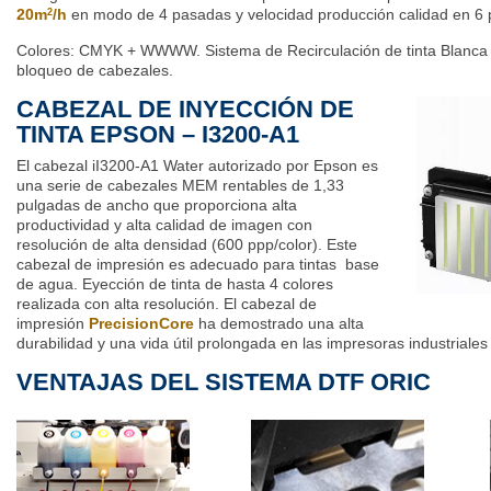
20m
/h
en modo de 4 pasadas y velocidad producción calidad en 
2
Colores:
CMYK
+
WWWW
. Sistema de
Recirculación
de tinta Blanca 
bloqueo de cabezales.
CABEZAL DE INYECCIÓN DE
TINTA EPSON – I3200-A1
El cabezal iI3200-A1 Water autorizado por Epson es
una serie de cabezales MEM rentables de 1,33
pulgadas de ancho que proporciona alta
productividad y alta calidad de imagen con
resolución de alta densidad (600 ppp/color). Este
cabezal de impresión es adecuado para tintas base
de agua. Eyección de tinta de hasta 4 colores
realizada con alta resolución. El cabezal de
impresión
PrecisionCore
ha demostrado una alta
durabilidad y una vida útil prolongada en las impresoras industriale
VENTAJAS DEL SISTEMA DTF ORIC