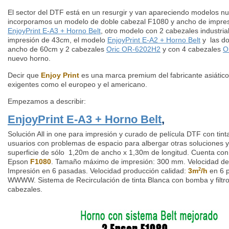
El sector del DTF está en un resurgir y van apareciendo modelos n
incorporamos un modelo de doble cabezal F1080 y ancho de impres
EnjoyPrint E-A3 + Horno Belt
, otro modelo con 2 cabezales industri
impresión de 43cm, el modelo
EnjoyPrint E-A2 + Horno Belt
y las do
ancho de 60cm y 2 cabezales
Oric OR-6202H2
y con 4 cabezales
O
nuevo horno.
Decir que
Enjoy Print
es una marca premium del fabricante asiáti
exigentes como el europeo y el americano.
Empezamos a describir:
EnjoyPrint E-A3 + Horno Belt
,
Solución All in one para impresión y curado de película DTF con tin
usuarios con problemas de espacio para albergar otras soluciones 
superficie de sólo 1,20m de ancho x 1,30m de longitud. Cuenta con
Epson
F1080
. Tamaño máximo de impresión: 300 mm. Velocidad de
Impresión en 6 pasadas. Velocidad producción calidad:
3m
/h
en 6 
2
WWWW. Sistema de Recirculación de tinta Blanca con bomba y filtro
cabezales.