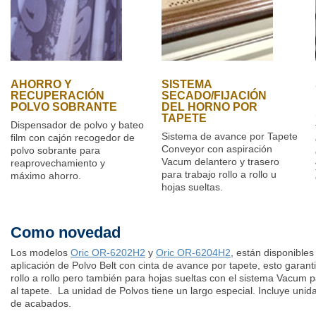
AHORRO Y
SISTEMA
RECUPERACIÓN
SECADO/FIJACIÓN
POLVO SOBRANTE
DEL HORNO POR
TAPETE
Dispensador de polvo y bateo
Sistema de avance por Tapete
film con cajón recogedor de
Conveyor con aspiración
polvo sobrante para
Vacum delantero y trasero
reaprovechamiento y
para trabajo rollo a rollo u
máximo ahorro.
hojas sueltas.
Como novedad
Los modelos
Oric OR-6202H2
y
Oric OR-6204H2
,
están disponibles
aplicación de Polvo
Belt
con cinta de avance por tapete, esto garant
rollo a rollo pero también para hojas sueltas con el sistema
Vacum
p
al tapete. La unidad de Polvos tiene un largo especial. Incluye unid
de acabados.