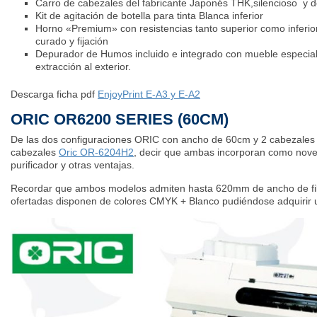
Carro de cabezales del fabricante Japonés THK,silencioso y d
Kit de agitación de botella para tinta Blanca inferior
Horno «Premium» con resistencias tanto superior como inferior
curado y fijación
Depurador de Humos incluido e integrado con mueble especial co
extracción al exterior.
Descarga ficha pdf
EnjoyPrint E-A3 y E-A2
ORIC OR6200 SERIES (60CM)
De las dos configuraciones ORIC con ancho de 60cm y 2 cabezale
cabezales
Oric OR-6204H2
, decir que ambas incorporan como nov
purificador y otras ventajas.
Recordar que ambos modelos admiten hasta 620mm de ancho de film
ofertadas disponen de colores CMYK + Blanco pudiéndose adquirir un