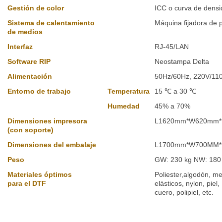
Gestión de color
ICC o curva de dens
Sistema de calentamiento
Máquina fijadora de p
de medios
Interfaz
RJ-45/LAN
Software RIP
Neostampa Delta
Alimentación
50Hz/60Hz, 220V/11
Entorno de trabajo
Temperatura
15 ℃ a 30 ℃
Humedad
45% a 70%
Dimensiones impresora
L1620mm*W620mm
(con soporte)
Dimensiones del embalaje
L1700mm*W700MM
Peso
GW: 230 kg NW: 180
Materiales óptimos
Poliester,algodón, mez
para el DTF
elásticos, nylon, piel,
cuero, polipiel, etc.