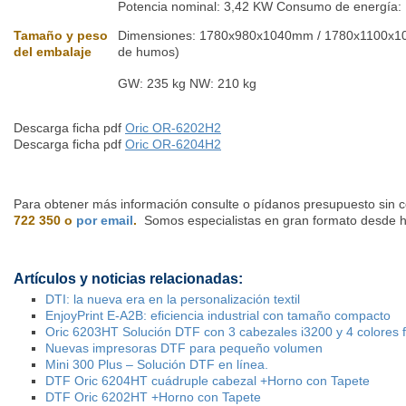
Potencia nominal: 3,42 KW Consumo de energía:
Tamaño y peso
Dimensiones: 1780x980x1040mm / 1780x1100x104
del embalaje
de humos)
GW: 235 kg NW: 210 kg
Descarga ficha pdf
Oric OR-6202H2
Descarga ficha pdf
Oric OR-6204H2
Para obtener más información consulte o pídanos presupuesto sin
722 350 o
por email
.
Somos especialistas en gran formato desde 
Artículos y noticias relacionadas:
DTI: la nueva era en la personalización textil
EnjoyPrint E-A2B: eficiencia industrial con tamaño compacto
Oric 6203HT Solución DTF con 3 cabezales i3200 y 4 colores f
Nuevas impresoras DTF para pequeño volumen
Mini 300 Plus – Solución DTF en línea.
DTF Oric 6204HT cuádruple cabezal +Horno con Tapete
DTF Oric 6202HT +Horno con Tapete