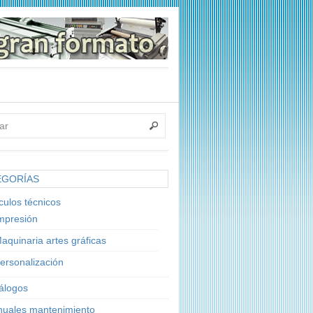
EGORÍAS
ículos técnicos
mpresión
aquinaria artes gráficas
ersonalización
álogos
uales mantenimiento