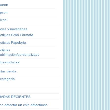
anon
pson
icoh
icias y novedades
oticias Gran Formato
oticias Papelería
oticias
ublimación/personalizado
tras noticias
rtas tienda
 categoría
RADAS RECIENTES
o detectar un chip defectuoso