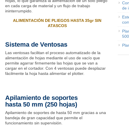
hojas, lo que garantiza la alimentación de un solo pliego
Con
en cada carga de material y un flujo de trabajo
de 
ininterrumpido.
Est
ALIMENTACIÓN DE PLIEGOS HASTA 35gr SIN
com
ATASCOS
Pla
500
Sistema de Ventosas
Pla
Las ventosas facilitan el proceso automatizado de la
alimentación de hojas mediante el uso de vacío que
permite agarrar firmemente las hojas que se van a
cargar en el cortador.
Con 4 ventosas puede desplazar
fácilmente la hoja hasta alimentar el plotter.
Apilamiento de soportes
hasta 50 mm (250 hojas)
Apilamiento de soportes de hasta 50 mm gracias a una
bandeja de gran capacidad que permite el
funcionamiento sin supervisión.