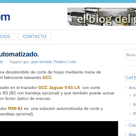
CIOS
CONTACTO
utomatizado.
to
-
Tagged:
gcc
,
gran formato
,
Plotters Corte
ma desatendido de corte de hojas mediante mesa de
el fabricante taiwanés
GCC
.
CAT
ado en el trazador
GCC Jaguar V-61 LX
con corte
Art
o B3 (B2 con bandeja opcional) y que también puede actuar
I
n lector óptico de marcas.
M
ador
RXII-61
es una solución automatizada de corte y
bandeja opcional).
P
Cat
Man