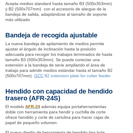
Acepta medios standard hasta tamaño B3 (500x353mm)
y B2 (500x707mm) con el accesorio de alargue de la
bandeja de salida, adaptándose al tamaño de soporte
más utilizado.
Bandeja de recogida ajustable
La nueva bandeja de apilamiento de medios permite
ajustar el ángulo de inclinación hasta la posición
adecuada para recoger los trabajos terminados de hasta
tamaño B3 (500x353mm). Se puede conectar una
extensión a la bandeja de serie ampliando el área de
trabajo para admitir medios estándar hasta el tamaño B2
(500x707mm).
GCC
B2 extension plate for cutter feeder
Hendido con capacidad de hendido
trasero (AFR-24S)
El modelo
AFR-24
además equipa portaherramientas
doble con herramienta para hendir y cuchilla de corte
ofrece hendido y corte de cartulina para hacer cajas de
papel de pequeño volumen.
El nuevo diseño de herramienta de hendido tipo bola