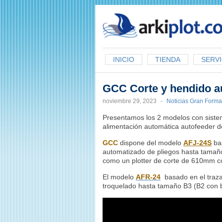
arkiplot.com
INICIO
TIENDA
SERVI
GCC Corte y hendido a
noviembre 29, 2023
-
Noticias Gran Forma
Presentamos los 2 modelos con siste
alimentación automática autofeeder d
GCC
dispone del modelo
AFJ-24S
bas
automatizado de pliegos hasta tamañ
como un plotter de corte de 610mm co
El modelo
AFR-24
basado en el traz
troquelado hasta tamaño B3 (B2 con 