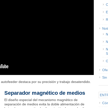
C
E
R
Not
N
N
N
S
O
Ofe
Sin
autofeeder destaca por su precisión y trabajo desatendido.
Separador magnético de medios
ENT
El diseño especial del mecanismo magnético de
Cóm
separación de medios evita la doble alimentación de