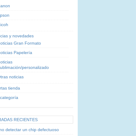
anon
pson
icoh
icias y novedades
oticias Gran Formato
oticias Papelería
oticias
ublimación/personalizado
tras noticias
rtas tienda
 categoría
RADAS RECIENTES
o detectar un chip defectuoso