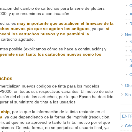
C
ación del cambio de cartuchos para la serie de plotters
00, y que resumimos a continuación.
E
hecho, es
muy importante que actualicen el firmware de la
R
uchos nuevos y/o que se agoten los antiguos
, ya que
si
ocerá los cartuchos nuevos y no permitirá la
Not
 cartucho agotado.
N
 antes posible (explicamos cómo se hace a continuación) y
N
 permite usar tanto los cartuchos nuevos como los
N
S
O
tuchos
Ofe
ercializan nuevos códigos de tinta para los modelos
000, en todas sus respectivas variantes. El motivo de este
Sin
ción del chip de los cartuchos, por lo que Epson ha decidido
rar el suministro de tinta a los usuarios.
 chip
, por lo que la información de la tinta restante en el
ENT
sa
, ya que dependiendo de la forma de imprimir (resolución,
bilidad que no se aproveche tanto la tinta, motivo por el que
Cóm
mismos. De esta forma, no se perjudica al usuario final, ya