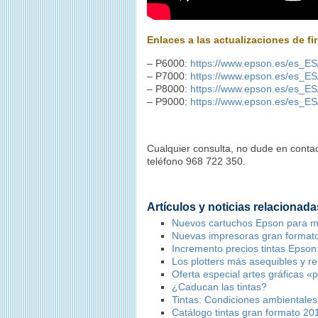
Enlaces a las actualizaciones de fi
– P6000:
https://www.epson.es/es_ES
– P7000:
https://www.epson.es/es_ES
– P8000:
https://www.epson.es/es_ES
– P9000:
https://www.epson.es/es_ES
Cualquier consulta, no dude en conta
teléfono 968 722 350.
Artículos y noticias relacionada
Nuevos cartuchos Epson para 
Nuevas impresoras gran formato 
Incremento precios tintas Epson:
Los plotters más asequibles y re
Oferta especial artes gráficas 
¿Caducan las tintas?
Tintas: Condiciones ambientale
Catálogo tintas gran formato 20