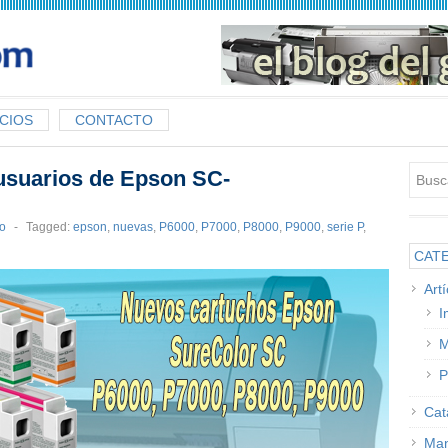
CIOS
CONTACTO
usuarios de Epson SC-
to
-
Tagged:
epson
,
nuevas
,
P6000
,
P7000
,
P8000
,
P9000
,
serie P
,
CAT
Art
I
M
P
Cat
Man