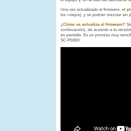
Una vez actualizado el firmware,
el p
los «viejos), y se podrán mezclar sin
¿Cómo se actualiza el firmware?
Sim
continuación), de acuerdo a la versión
en pantalla. Es un proceso muy sencil
SC-P5000: