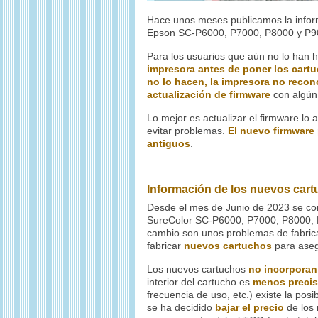
Hace unos meses publicamos la inform
Epson SC-P6000, P7000, P8000 y P90
Para los usuarios que aún no lo han 
impresora antes de poner los cart
no lo hacen, la impresora no recon
actualización de firmware
con algún
Lo mejor es actualizar el firmware lo
evitar problemas.
El nuevo firmware
antiguos
.
Información de los nuevos car
Desde el mes de Junio de 2023 se com
SureColor SC-P6000, P7000, P8000, P9
cambio son unos problemas de fabrica
fabricar
nuevos cartuchos
para asegu
Los nuevos cartuchos
no incorporan
interior del cartucho es
menos preci
frecuencia de uso, etc.) existe la posi
se ha decidido
bajar el precio
de los 