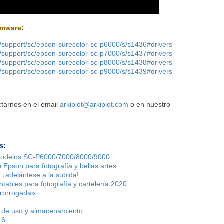
rmware:
/support/sc/epson-surecolor-sc-p6000/s/s1436#drivers
/support/sc/epson-surecolor-sc-p7000/s/s1437#drivers
/support/sc/epson-surecolor-sc-p8000/s/s1438#drivers
/support/sc/epson-surecolor-sc-p9000/s/s1439#drivers
ctarnos en el email
arkiplot@arkiplot.com
o en nuestro
s:
modelos SC-P6000/7000/8000/9000
Epson para fotografía y bellas artes
 ¡adelántese a la subida!
ntables para fotografía y cartelería 2020
«prorrogada»
s de uso y almacenamiento
16