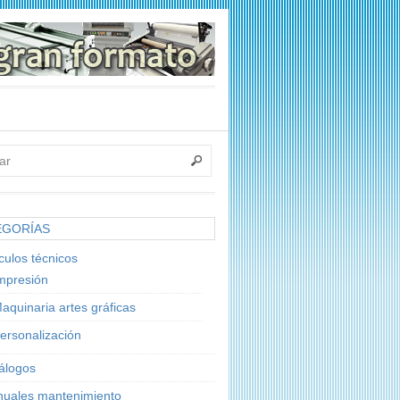
EGORÍAS
ículos técnicos
mpresión
aquinaria artes gráficas
ersonalización
álogos
uales mantenimiento