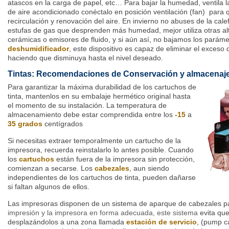
atascos en la carga de papel, etc… Para bajar la humedad, ventila la
de aire acondicionado conéctalo en posición ventilación (fan) para
recirculación y renovación del aire. En invierno no abuses de la cal
estufas de gas que desprenden más humedad, mejor utiliza otras al
cerámicas o emisores de fluido, y si aún así, no bajamos los parám
deshumidificador
, este dispositivo es capaz de eliminar el exces
haciendo que disminuya hasta el nivel deseado.
Tintas: Recomendaciones de Conservación y almacenaj
Para garantizar la máxima durabilidad de los cartuchos de
tinta, mantenlos en su embalaje hermético original hasta
el momento de su instalación. La temperatura de
almacenamiento debe estar comprendida entre los
-15
a
35
grados
centígrados
Si necesitas extraer temporalmente un cartucho de la
impresora, recuerda reinstalarlo lo antes posible. Cuando
los
cartuchos
están fuera de la impresora sin protección,
comienzan a secarse. Los
cabezales
, aun siendo
independientes de los cartuchos de tinta, pueden dañarse
si faltan algunos de ellos.
Las impresoras disponen de un sistema de aparque de cabezales 
impresión y la impresora en forma adecuada, este sistema
evita qu
desplazándolos a una zona llamada
estación de servicio
, (pump c