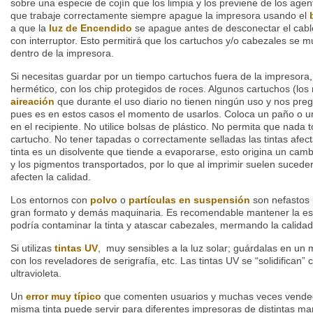
sobre una especie de cojín que los limpia y los previene de los agent
que trabaje correctamente siempre apague la impresora usando el
a que la
luz de Encendido
se apague antes de desconectar el cabl
con interruptor. Esto permitirá que los cartuchos y/o cabezales se 
dentro de la impresora.
Si necesitas guardar por un tiempo cartuchos fuera de la impresora,
hermético, con los chip protegidos de roces. Algunos cartuchos (los 
aireación
que durante el uso diario no tienen ningún uso y nos pr
pues es en estos casos el momento de usarlos. Coloca un paño o u
en el recipiente. No utilice bolsas de plástico. No permita que nada 
cartucho. No tener tapadas o correctamente selladas las tintas afect
tinta es un disolvente que tiende a evaporarse, esto origina un camb
y los pigmentos transportados, por lo que al imprimir suelen sucede
afecten la calidad.
Los entornos con
polvo
o
partículas en suspensión
son nefastos 
gran formato y demás maquinaria. Es recomendable mantener la est
podría contaminar la tinta y atascar cabezales, mermando la calidad
Si utilizas
tintas UV
, muy sensibles a la luz solar; guárdalas en un
con los reveladores de serigrafía, etc. Las tintas UV se “solidifican”
ultravioleta.
Un
error
muy típico
que comenten usuarios y muchas veces vende
misma tinta puede servir para diferentes impresoras de distintas m