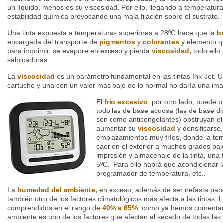
un líquido, menos es su viscosidad. Por ello, llegando a temperatura
estabilidad química provocando una mala fijación sobre el sustrato.
Una tinta expuesta a temperaturas superiores a 28ºC hace que la
b
encargada del transporte de
pigmentos
y
colorantes
y elemento qu
para imprimir, se evapore en exceso y pierda
viscosidad,
todo ello
salpicaduras.
La
viscosidad
es un parámetro fundamental en las tintas Ink-Jet. U
cartucho y una con un valor más bajo de lo normal no daría una imag
El
frío excesivo
, por otro lado, puede p
todo las de base acuosa (las de base dis
son como anticongelantes) obstruyan el 
aumentar su
viscosidad
y densificarse.
emplazamientos muy fríos, donde la te
caer en el exterior a muchos grados baj
impresión y almacenaje de la tinta, una 
5ºC. Para ello habrá que acondicionar la
programador de temperatura, etc..
La
humedad del ambiente,
en exceso, además de ser nefasta para
también otro de los factores climatológicos más afecta a las tintas,
comprendidos en el rango de
40% a 65%
, como ya hemos comentad
ambiente es uno de los factores que afectan al secado de todas las 