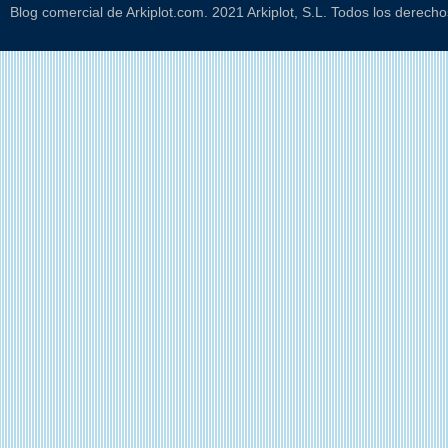
Blog comercial de Arkiplot.com. 2021 Arkiplot, S.L. Todos los derech